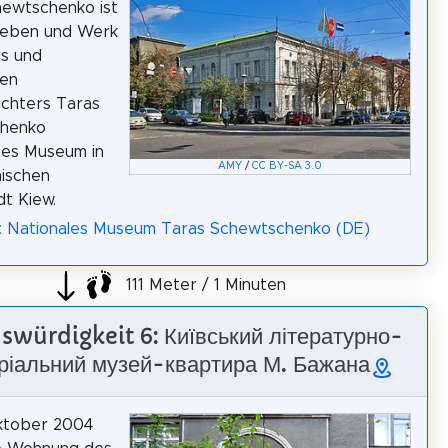
hewtschenko ist
Leben und Werk
rs und
hen
ichters Taras
henko
es Museum in
AMY
/
CC BY-SA 3.0
nischen
t Kiew.
a: Nationales Museum Taras Schewtschenko (DE)
111 Meter / 1 Minuten
swürdigkeit 6: Київський літературно-
ріальний музей-квартира М. Бажана
ktober 2004