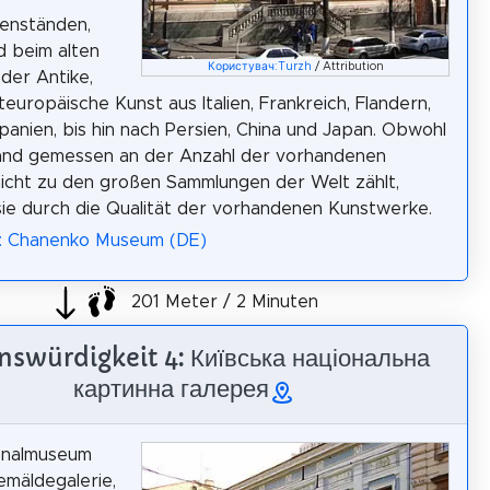
enständen,
 beim alten
Користувач:Turzh
/ Attribution
der Antike,
europäische Kunst aus Italien, Frankreich, Flandern,
Spanien, bis hin nach Persien, China und Japan. Obwohl
and gemessen an der Anzahl der vorhandenen
icht zu den großen Sammlungen der Welt zählt,
sie durch die Qualität der vorhandenen Kunstwerke.
a: Chanenko Museum (DE)
201 Meter / 2 Minuten
swürdigkeit 4: Київська національна
картинна галерея
onalmuseum
mäldegalerie,