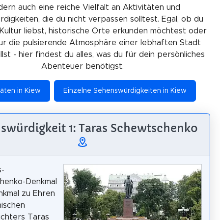
ern auch eine reiche Vielfalt an Aktivitäten und
igkeiten, die du nicht verpassen solltest. Egal, ob du
Kultur liebst, historische Orte erkunden möchtest oder
ur die pulsierende Atmosphäre einer lebhaften Stadt
lst - hier findest du alles, was du für dein persönliches
Abenteuer benötigst.
täten in Kiew
Einzelne Sehenswürdigkeiten in Kiew
swürdigkeit 1: Taras Schewtschenko
s-
henko-Denkmal
enkmal zu Ehren
nischen
ichters Taras