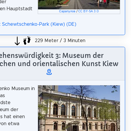
der
hen Hauptstadt
Сарапулов
/
CC BY-SA 3.0
: Schewtschenko-Park (Kiew) (DE)
229 Meter / 3 Minuten
ehenswürdigkeit 3: Museum der
ichen und orientalischen Kunst Kiew
enko Museum in
das
dste
eum der
Es hat einen
von etwa