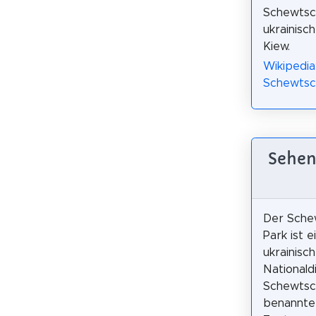
Schewtsc
ukrainisc
Kiew.
Wikipedia
Schewtsc
Sehen
Der Sche
Park ist 
ukrainisc
Nationald
Schewtsc
benannter