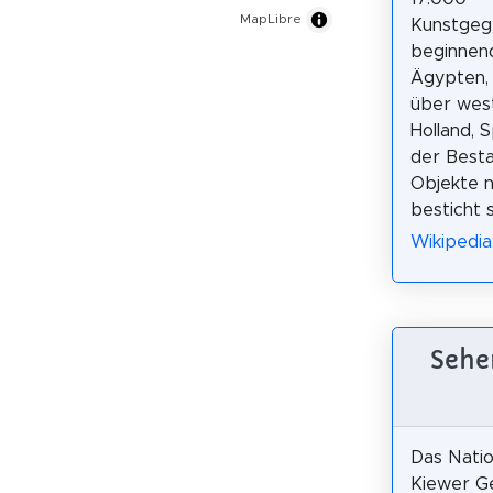
MapLibre
Kunstgeg
beginnend
Ägypten, 
über west
Holland, 
der Best
Objekte n
besticht 
Wikipedi
Sehen
Das Nati
Kiewer Ge