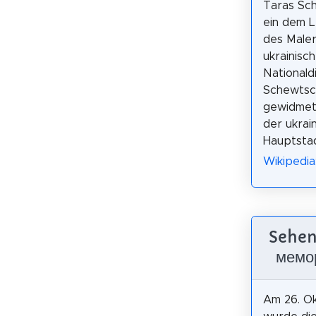
Taras Sc
ein dem 
des Male
ukrainisc
Nationald
Schewtsc
gewidmet
der ukrai
Hauptstad
Wikipedi
Sehen
мемо
Am 26. O