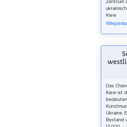
Zentrum 
ukrainisc
Kiew.
Wikipedia
S
westl
Das Chan
Kiew ist 
bedeuten
Kunstmus
Ukraine. 
Bestand 
17.000