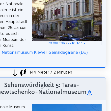
er Nationale
lerie ist ein
eum in der
hen Hauptstadt
 zum 25. Januar
te es sich
es Museum der
Константинъ
/
CC BY-SA 4.0
n Kunst.
: Nationalmuseum Kiewer Gemäldegalerie (DE)
,
144 Meter / 2 Minuten
Sehenswürdigkeit 5: Taras-
hewtschenko-Nationalmuseum
onale Museum