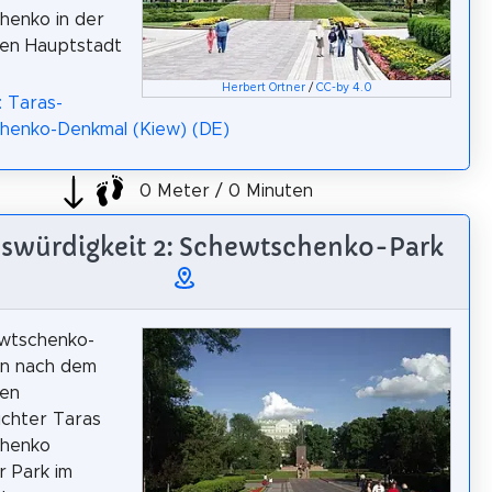
henko in der
hen Hauptstadt
Herbert Ortner
/
CC-by 4.0
: Taras-
henko-Denkmal (Kiew) (DE)
0 Meter / 0 Minuten
swürdigkeit 2: Schewtschenko-Park
wtschenko-
ein nach dem
hen
ichter Taras
henko
 Park im