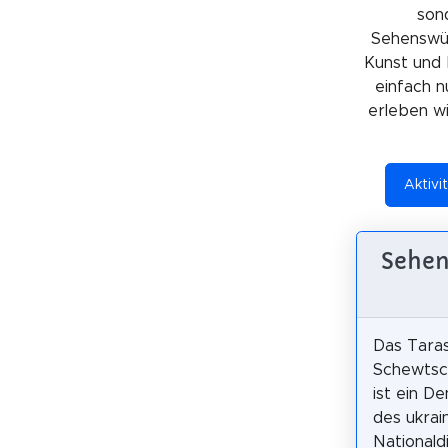
sond
Sehenswürd
Kunst und 
einfach n
erleben wil
Aktivi
Sehen
Das Tara
Schewtsc
ist ein D
des ukrai
Nationald