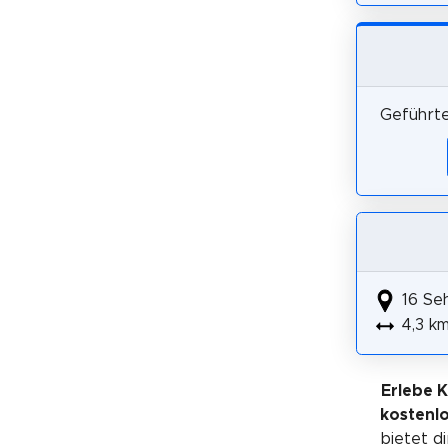
Geführte
16 Se
4,3 k
Erlebe 
kostenl
bietet di