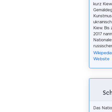
kurz Kiew
Gemäldega
Kunstmus
ukrainisc
Kiew. Bis
2017 nann
National
russische
Wikipedia
Website
Sc
Das Nati