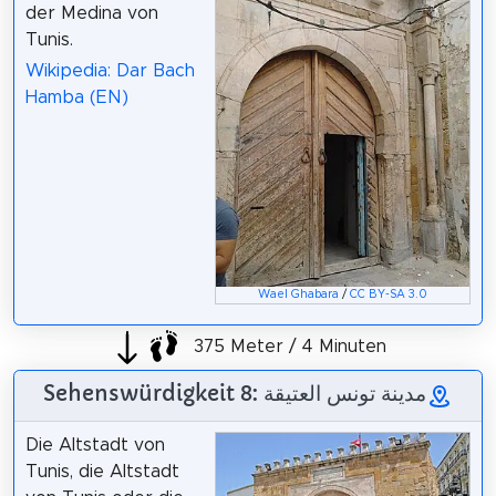
der Medina von
Tunis.
Wikipedia: Dar Bach
Hamba (EN)
Wael Ghabara
/
CC BY-SA 3.0
375 Meter / 4 Minuten
Sehenswürdigkeit 8: مدينة تونس العتيقة
Die Altstadt von
Tunis, die Altstadt