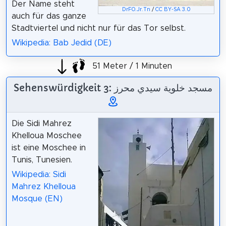
Der Name steht
DrFO.Jr.Tn
/
CC BY-SA 3.0
auch für das ganze
Stadtviertel und nicht nur für das Tor selbst.
Wikipedia: Bab Jedid (DE)
51 Meter / 1 Minuten
Sehenswürdigkeit 3: مسجد خلوية سيدي محرز
Die Sidi Mahrez
Khelloua Moschee
ist eine Moschee in
Tunis, Tunesien.
Wikipedia: Sidi
Mahrez Khelloua
Mosque (EN)