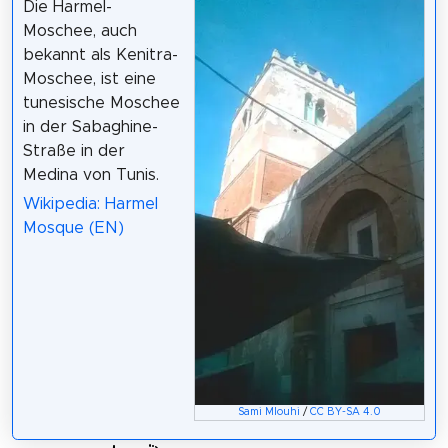
Die Harmel-
Moschee, auch
bekannt als Kenitra-
Moschee, ist eine
tunesische Moschee
in der Sabaghine-
Straße in der
Medina von Tunis.
Wikipedia: Harmel
Mosque (EN)
Sami Mlouhi
/
CC BY-SA 4.0