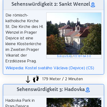
Sehenswürdigkeit 2: Sankt Wenzel
Die römisch-
katholische Kirche
St. Die Kirche des Hl.
Wenzel in Prager
Dejvice ist eine
kleine Klosterkirche
im Zweiten Prager
Vikariat der
ŠJů
(
cs:ŠJů
) /
CC BY-SA 3.0
Erzdiözese Prag.
Wikipedia: Kostel svatého Václava (Dejvice) (CS)
179 Meter / 2 Minuten
Sehenswürdigkeit 3: Hadovka
Hadovka Park in
Prag-Dejvice