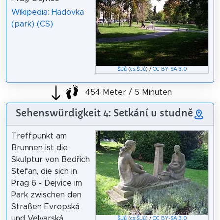
Wikipedia: Hadovka
(park) (CS)
ŠJů
(
cs:ŠJů
) /
CC BY-SA 3.0
454 Meter / 5 Minuten
Sehenswürdigkeit 4: Setkání u studně
Treffpunkt am
Brunnen ist die
Skulptur von Bedřich
Stefan, die sich in
Prag 6 - Dejvice im
Park zwischen den
Straßen Evropská
und Velvarská
ŠJů
(
cs:ŠJů
) /
CC BY-SA 3.0