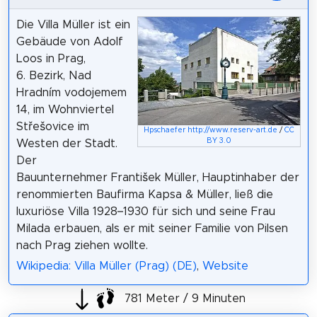
Die Villa Müller ist ein
Gebäude von Adolf
Loos in Prag,
6. Bezirk, Nad
Hradním vodojemem
14, im Wohnviertel
Střešovice im
Hpschaefer
http://www.reserv-art.de
/
CC
BY 3.0
Westen der Stadt.
Der
Bauunternehmer František Müller, Hauptinhaber der
renommierten Baufirma Kapsa & Müller, ließ die
luxuriöse Villa 1928–1930 für sich und seine Frau
Milada erbauen, als er mit seiner Familie von Pilsen
nach Prag ziehen wollte.
Wikipedia: Villa Müller (Prag) (DE)
,
Website
781 Meter / 9 Minuten