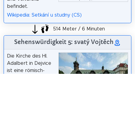
befindet.
Wikipedia: Setkání u studny (CS)
514 Meter / 6 Minuten
Sehenswürdigkeit 5: svatý Vojtěch
Die Kirche des Hl.
Adalbert in Dejvice
ist eine römisch-
katholische
Zweigseminarkirche-
Basilika, die in den
VitVit
/
CC BY-SA 4.0
Jahren 1925 bis 1927
erbaut wurde. Es ist Teil des Gebäudes des
Erzbischöflichen Seminars in Prag 6-Dejvice. Die
Kirche befindet sich in der Pfarrei in der Nähe der
Kirche des Hl. Matthäus.