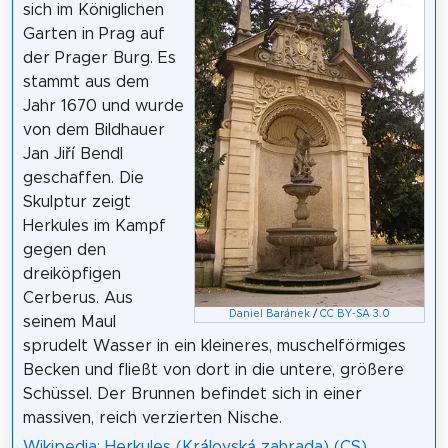
sich im Königlichen
Garten in Prag auf
der Prager Burg. Es
stammt aus dem
Jahr 1670 und wurde
von dem Bildhauer
Jan Jiří Bendl
geschaffen. Die
Skulptur zeigt
Herkules im Kampf
gegen den
dreiköpfigen
Cerberus. Aus
Daniel Baránek
/
CC BY-SA 3.0
seinem Maul
sprudelt Wasser in ein kleineres, muschelförmiges
Becken und fließt von dort in die untere, größere
Schüssel. Der Brunnen befindet sich in einer
massiven, reich verzierten Nische.
Wikipedia: Herkules (Královská zahrada) (CS)