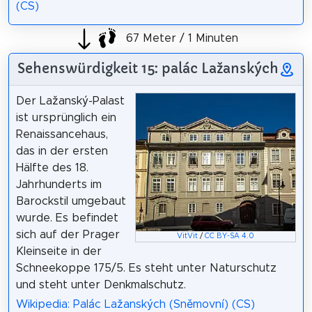
(CS)
67 Meter / 1 Minuten
Sehenswürdigkeit 15: palác Lažanských
Der Lažanský-Palast
ist ursprünglich ein
Renaissancehaus,
das in der ersten
Hälfte des 18.
Jahrhunderts im
Barockstil umgebaut
wurde. Es befindet
sich auf der Prager
VitVit
/
CC BY-SA 4.0
Kleinseite in der
Schneekoppe 175/5. Es steht unter Naturschutz
und steht unter Denkmalschutz.
Wikipedia: Palác Lažanských (Sněmovní) (CS)