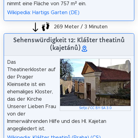
nimmt eine Fläche von 757 m² ein.
Wikipedia: Hartigs Garten (DE)
269 Meter / 3 Minuten
Sehenswürdigkeit 12: Klášter theatinů
(kajetánů)
Das
Theatinerkloster auf
der Prager
Kleinseite ist ein
ehemaliges Kloster,
das der Kirche
Unserer Lieben Frau
Sefjo
/
CC BY-SA 3.0
von der
Immerwährenden Hilfe und des Hl. Kajetan
angegliedert ist.
Wikipedia: Klášter theatinů (Praha) (CS)