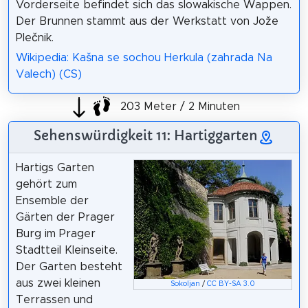
Vorderseite befindet sich das slowakische Wappen.
Der Brunnen stammt aus der Werkstatt von Jože
Plečnik.
Wikipedia: Kašna se sochou Herkula (zahrada Na
Valech) (CS)
203 Meter / 2 Minuten
Sehenswürdigkeit 11: Hartiggarten
Hartigs Garten
gehört zum
Ensemble der
Gärten der Prager
Burg im Prager
Stadtteil Kleinseite.
Der Garten besteht
aus zwei kleinen
Sokoljan
/
CC BY-SA 3.0
Terrassen und