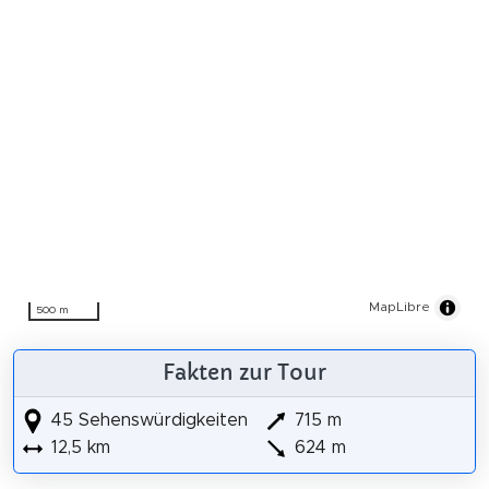
MapLibre
500 m
Fakten zur Tour
45 Sehenswürdigkeiten
715 m
12,5 km
624 m