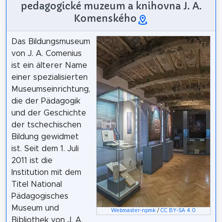
pedagogické muzeum a knihovna J. A.
Komenského
Das Bildungsmuseum
von J. A. Comenius
ist ein älterer Name
einer spezialisierten
Museumseinrichtung,
die der Pädagogik
und der Geschichte
der tschechischen
Bildung gewidmet
ist. Seit dem 1. Juli
2011 ist die
Institution mit dem
Titel National
Pädagogisches
Museum und
Webmaster-npmk
/
CC BY-SA 4.0
Bibliothek von J. A.