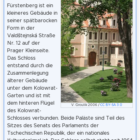
Fürstenberg ist ein
kleineres Gebäude in
seiner spätbarocken
Form in der
Valdštejnská Straße
Nr. 12 auf der
Prager Kleinseite.
Das Schloss
entstand durch die
Zusammenlegung
älterer Gebäude
unter dem Kolowrat-
Garten und ist mit
dem hinteren Flügel
V. Groulik 2006 /
CC BY-SA 3.0
des Kolowrat-
Schlosses verbunden. Beide Paläste sind Teil des
Sitzes des Senats des Parlaments der
Tschechischen Republik, der ein nationales