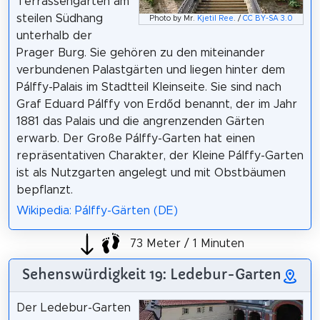
Terrassengärten am
steilen Südhang
Photo by Mr.
Kjetil Ree
. /
CC BY-SA 3.0
unterhalb der
Prager Burg. Sie gehören zu den miteinander
verbundenen Palastgärten und liegen hinter dem
Pálffy-Palais im Stadtteil Kleinseite. Sie sind nach
Graf Eduard Pálffy von Erdőd benannt, der im Jahr
1881 das Palais und die angrenzenden Gärten
erwarb. Der Große Pálffy-Garten hat einen
repräsentativen Charakter, der Kleine Pálffy-Garten
ist als Nutzgarten angelegt und mit Obstbäumen
bepflanzt.
Wikipedia: Pálffy-Gärten (DE)
73 Meter / 1 Minuten
Sehenswürdigkeit 19: Ledebur-Garten
Der Ledebur-Garten