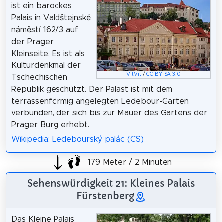
ist ein barockes
Palais in Valdštejnské
náměstí 162/3 auf
der Prager
Kleinseite. Es ist als
Kulturdenkmal der
VitVit
/
CC BY-SA 3.0
Tschechischen
Republik geschützt. Der Palast ist mit dem
terrassenförmig angelegten Ledebour-Garten
verbunden, der sich bis zur Mauer des Gartens der
Prager Burg erhebt.
Wikipedia: Ledebourský palác (CS)
179 Meter / 2 Minuten
Sehenswürdigkeit 21: Kleines Palais
Fürstenberg
Das Kleine Palais