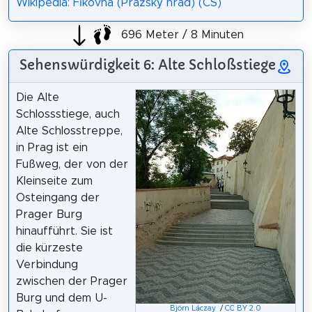
Wikipedia: Fíkovna (Pražský hrad) (CS)
696 Meter / 8 Minuten
Sehenswürdigkeit 6: Alte Schloßstiege
Die Alte
Schlossstiege, auch
Alte Schlosstreppe,
in Prag ist ein
Fußweg, der von der
Kleinseite zum
Osteingang der
Prager Burg
hinaufführt. Sie ist
die kürzeste
Verbindung
zwischen der Prager
Burg und dem U-
Björn Láczay
/
CC BY 2.0