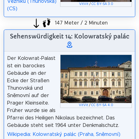
Věžníků (Thunovská)
VitVit
/
CC BY-SA 3.0
(CS)
147 Meter / 2 Minuten
Sehenswürdigkeit 14: Kolowratský palác
Der Kolowrat-Palast
ist ein barockes
Gebäude an der
Ecke der Straßen
Thunovská und
Sněmovní auf der
Prager Kleinseite.
VitVit
/
CC BY-SA 4.0
Früher wurde sie als
Pfarrei des Heiligen Nikolaus bezeichnet. Das
Gebäude steht seit 1964 unter Denkmalschutz.
Wikipedia: Kolowratský palác (Praha, Sněmovní)