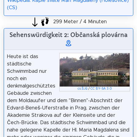
Wikipedia: Kaple svaté Máří Magdaleny (Holešovice)
(CS)
299 Meter / 4 Minuten
Sehenswürdigkeit 2: Občanská plovárna
Heute ist das
städtische
Schwimmbad nur
noch ein
denkmalgeschütztes
cs:ŠJů
/
CC BY-SA 3.0
Gebäude zwischen
dem Moldauufer und dem "Binnen"-Abschnitt der
Edvard-Beneš-Uferstraße in Prag, zwischen der
Akademie Strakova auf der Kleinseite und der
Čech-Brücke. Das städtische Schwimmbad und die
nahe gelegene Kapelle der Hl. Maria Magdalena sind