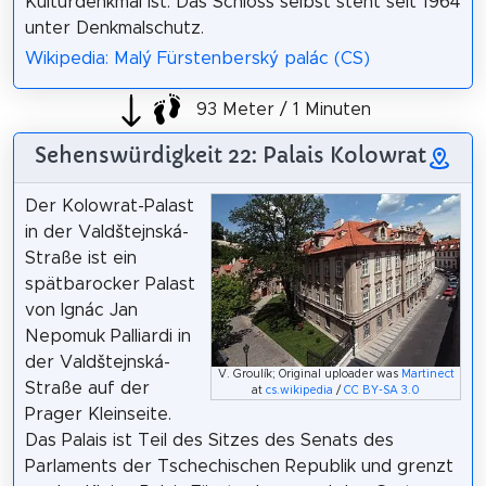
Kulturdenkmal ist. Das Schloss selbst steht seit 1964
unter Denkmalschutz.
Wikipedia: Malý Fürstenberský palác (CS)
93 Meter / 1 Minuten
Sehenswürdigkeit 22: Palais Kolowrat
Der Kolowrat-Palast
in der Valdštejnská-
Straße ist ein
spätbarocker Palast
von Ignác Jan
Nepomuk Palliardi in
der Valdštejnská-
V. Groulík; Original uploader was
Martinect
Straße auf der
at
cs.wikipedia
/
CC BY-SA 3.0
Prager Kleinseite.
Das Palais ist Teil des Sitzes des Senats des
Parlaments der Tschechischen Republik und grenzt