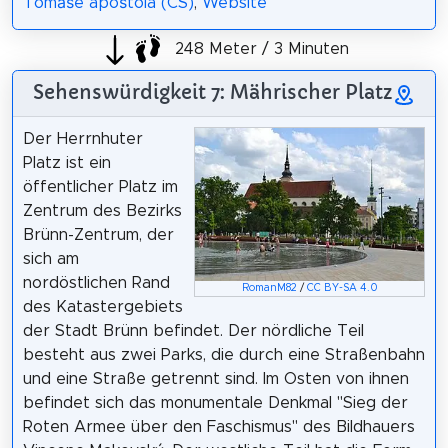
Tomáše apoštola (CS)
,
Website
248 Meter / 3 Minuten
Sehenswürdigkeit 7: Mährischer Platz
Der Herrnhuter
Platz ist ein
öffentlicher Platz im
Zentrum des Bezirks
Brünn-Zentrum, der
sich am
nordöstlichen Rand
RomanM82
/
CC BY-SA 4.0
des Katastergebiets
der Stadt Brünn befindet. Der nördliche Teil
besteht aus zwei Parks, die durch eine Straßenbahn
und eine Straße getrennt sind. Im Osten von ihnen
befindet sich das monumentale Denkmal "Sieg der
Roten Armee über den Faschismus" des Bildhauers