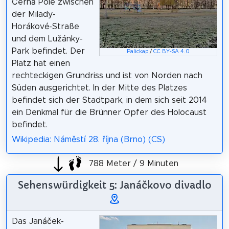
Černá Pole zwischen
der Milady-
Horákové-Straße
und dem Lužánky-
Park befindet. Der
Palickap
/
CC BY-SA 4.0
Platz hat einen
rechteckigen Grundriss und ist von Norden nach
Süden ausgerichtet. In der Mitte des Platzes
befindet sich der Stadtpark, in dem sich seit 2014
ein Denkmal für die Brünner Opfer des Holocaust
befindet.
Wikipedia: Náměstí 28. října (Brno) (CS)
788 Meter / 9 Minuten
Sehenswürdigkeit 5: Janáčkovo divadlo
Das Janáček-