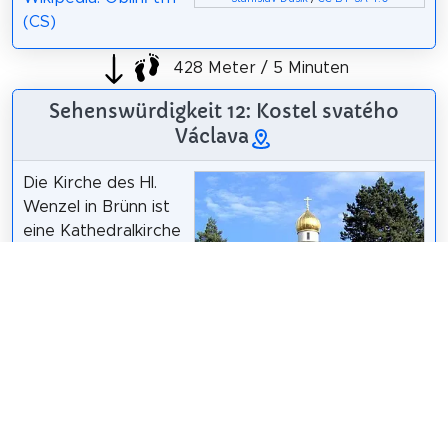
(CS)
428 Meter / 5 Minuten
Sehenswürdigkeit 12: Kostel svatého
Václava
Die Kirche des Hl.
Wenzel in Brünn ist
eine Kathedralkirche
der Tschechisch-
Slowakisch-
Orthodoxen Kirche.
Es wurde in den
1920er Jahren im
David Novák /
CC BY 3.0
funktionalistischen
Stil erbaut.
Wikipedia: Pravoslavný chrám svatého Václava