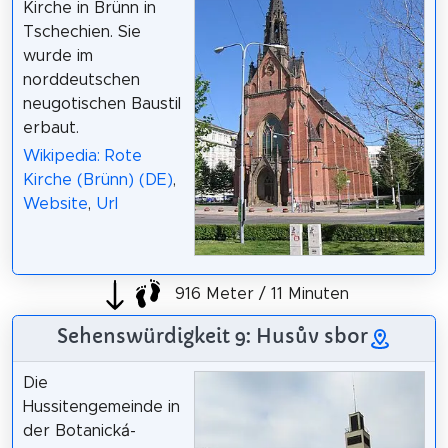
Kirche in Brünn in
Tschechien. Sie
wurde im
norddeutschen
neugotischen Baustil
erbaut.
Wikipedia: Rote
Kirche (Brünn) (DE)
,
Website
,
Url
916 Meter / 11 Minuten
Sehenswürdigkeit 9: Husův sbor
Die
Hussitengemeinde in
der Botanická-