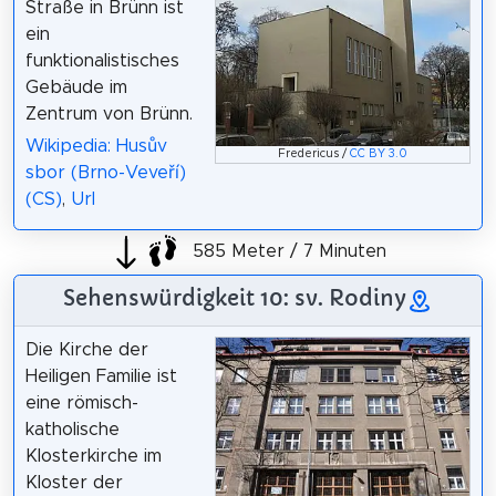
Straße in Brünn ist
ein
funktionalistisches
Gebäude im
Zentrum von Brünn.
Wikipedia: Husův
Fredericus /
CC BY 3.0
sbor (Brno-Veveří)
(CS)
,
Url
585 Meter / 7 Minuten
Sehenswürdigkeit 10: sv. Rodiny
Die Kirche der
Heiligen Familie ist
eine römisch-
katholische
Klosterkirche im
Kloster der