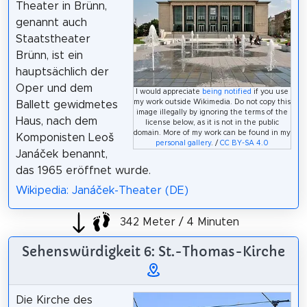
Theater in Brünn,
genannt auch
Staatstheater
Brünn, ist ein
hauptsächlich der
Oper und dem
I would appreciate
being notified
if you use
my work outside Wikimedia. Do not copy this
Ballett gewidmetes
image illegally by ignoring the terms of the
Haus, nach dem
license below, as it is not in the public
domain. More of my work can be found in my
Komponisten Leoš
personal gallery
. /
CC BY-SA 4.0
Janáček benannt,
das 1965 eröffnet wurde.
Wikipedia: Janáček-Theater (DE)
342 Meter / 4 Minuten
Sehenswürdigkeit 6: St.-Thomas-Kirche
Die Kirche des