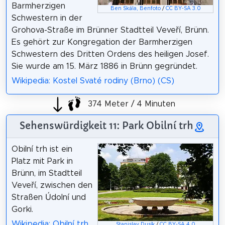
Barmherzigen
Ben Skála, Benfoto
/
CC BY-SA 3.0
Schwestern in der
Grohova-Straße im Brünner Stadtteil Veveří, Brünn.
Es gehört zur Kongregation der Barmherzigen
Schwestern des Dritten Ordens des heiligen Josef.
Sie wurde am 15. März 1886 in Brünn gegründet.
Wikipedia: Kostel Svaté rodiny (Brno) (CS)
374 Meter / 4 Minuten
Sehenswürdigkeit 11: Park Obilní trh
Obilní trh ist ein
Platz mit Park in
Brünn, im Stadtteil
Veveří, zwischen den
Straßen Údolní und
Gorki.
Wikipedia: Obilní trh
Stanislav Dusík
/
CC BY-SA 4.0