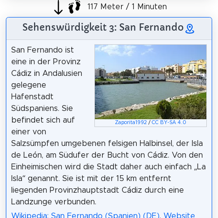
117 Meter / 1 Minuten
Sehenswürdigkeit 3: San Fernando
San Fernando ist
eine in der Provinz
Cádiz in Andalusien
gelegene
Hafenstadt
Südspaniens. Sie
befindet sich auf
Zaporita1992
/
CC BY-SA 4.0
einer von
Salzsümpfen umgebenen felsigen Halbinsel, der Isla
de León, am Südufer der Bucht von Cádiz. Von den
Einheimischen wird die Stadt daher auch einfach „La
Isla“ genannt. Sie ist mit der 15 km entfernt
liegenden Provinzhauptstadt Cádiz durch eine
Landzunge verbunden.
Wikipedia: San Fernando (Spanien) (DE)
,
Website