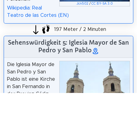
Jcn502
/
CC BY-SA 3.0
Wikipedia: Real
Teatro de las Cortes (EN)
197 Meter / 2 Minuten
Sehenswürdigkeit 5: Iglesia Mayor de San
Pedro y San Pablo
Die Iglesia Mayor de
San Pedro y San
Pablo ist eine Kirche
in San Fernando in
der Provinz Cádiz,
Andalusien, Spanien.
Es befindet sich im
Herzen der Stadt an
der Calle Real.
Wikipedia: Iglesia