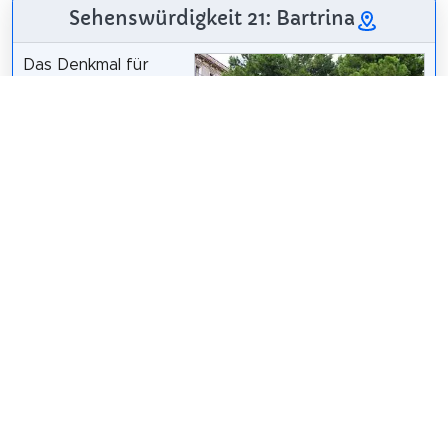
Sehenswürdigkeit 21: Bartrina
Das Denkmal für
Bartrina ist ein
Denkmal in der
Gemeinde Reus, das
in das Inventar des
architektonischen
Erbes von
Katalonien
aufgenommen wurde.
Wikipedia: Monument a Bartrina (Reus) (CA)
Teilen
Weitersagen! Teile diese Seite mit deinen
Freunden und deiner Familie.