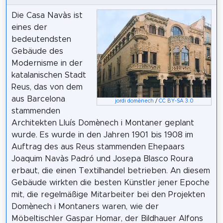
Die Casa Navàs ist
eines der
bedeutendsten
Gebäude des
Modernisme in der
katalanischen Stadt
Reus, das von dem
aus Barcelona
jordi domènech
/
CC BY-SA 3.0
stammenden
Architekten Lluís Domènech i Montaner geplant
wurde. Es wurde in den Jahren 1901 bis 1908 im
Auftrag des aus Reus stammenden Ehepaars
Joaquim Navàs Padró und Josepa Blasco Roura
erbaut, die einen Textilhandel betrieben. An diesem
Gebäude wirkten die besten Künstler jener Epoche
mit, die regelmäßige Mitarbeiter bei den Projekten
Domènech i Montaners waren, wie der
Möbeltischler Gaspar Homar, der Bildhauer Alfons