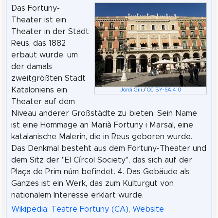
Das Fortuny-
Theater ist ein
Theater in der Stadt
Reus, das 1882
erbaut wurde, um
der damals
zweitgrößten Stadt
Kataloniens ein
Jordi Gili
/
CC BY-SA 4.0
Theater auf dem
Niveau anderer Großstädte zu bieten. Sein Name
ist eine Hommage an Marià Fortuny i Marsal, eine
katalanische Malerin, die in Reus geboren wurde.
Das Denkmal besteht aus dem Fortuny-Theater und
dem Sitz der "El Círcol Society", das sich auf der
Plaça de Prim núm befindet. 4. Das Gebäude als
Ganzes ist ein Werk, das zum Kulturgut von
nationalem Interesse erklärt wurde.
Wikipedia: Teatre Fortuny (CA)
,
Website