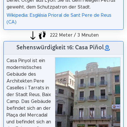
Benet Otger aus Lyon. Sie ist dem Heiligen Petrus
geweiht, dem Schutzpatron der Stadt.
Wikipedia: Església Prioral de Sant Pere de Reus
(CA)
222 Meter / 3 Minuten
Sehenswürdigkeit 16: Casa Piñol
Casa Pinyol ist ein
modernistisches
Gebäude des
Architekten Pere
Caselles i Tarrats in
der Stadt Reus, Baix
Camp. Das Gebäude
befindet sich an der
Plaça del Mercadal
und befindet sich an