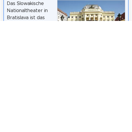
Das Slowakische
Nationaltheater in
Bratislava ist das
älteste Theater der
Slowakei. Es wurde
im Jahre 1920, nach
der Unabhängigkeit
Christian Michelides /
CC BY-SA 4.0
der damaligen
Tschechoslowakei, gegründet. Sein Vorgänger war
das Städtische Theater von Preßburg.
Wikipedia: Slowakisches Nationaltheater (DE)
,
Facebook
,
Website
Teilen
Weitersagen! Teile diese Seite mit deinen
Freunden und deiner Familie.