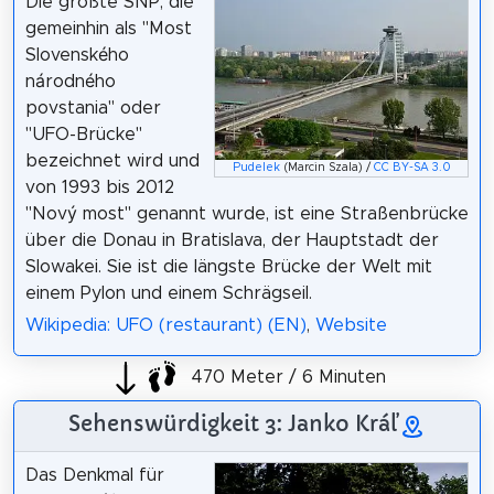
Die größte SNP, die
gemeinhin als "Most
Slovenského
národného
povstania" oder
"UFO-Brücke"
bezeichnet wird und
Pudelek
(Marcin Szala) /
CC BY-SA 3.0
von 1993 bis 2012
"Nový most" genannt wurde, ist eine Straßenbrücke
über die Donau in Bratislava, der Hauptstadt der
Slowakei. Sie ist die längste Brücke der Welt mit
einem Pylon und einem Schrägseil.
Wikipedia: UFO (restaurant) (EN)
,
Website
470 Meter / 6 Minuten
Sehenswürdigkeit 3: Janko Kráľ
Das Denkmal für