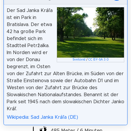
Der Sad Janka Kráľa
ist ein Park in
Bratislava. Der etwa
42 ha große Park
befindet sich im
Stadtteil Petržalka.
Im Norden wird er
von der Donau
Svetovid
/
CC BY-SA 3.0
begrenzt, im Osten
von der Zufahrt zur Alten Brücke, im Süden von der
Straße Einsteinova sowie der Autobahn D1 und im
Westen von der Zufahrt zur Brücke des
Slowakischen Nationalaufstandes. Benannt ist der
Park seit 1945 nach dem slowakischen Dichter Janko
Kráľ.
Wikipedia: Sad Janka Kráľa (DE)
485 Meter / 6 Minuten