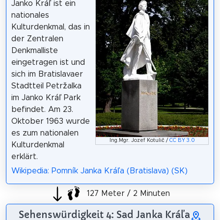
Janko Kráľ ist ein
nationales
Kulturdenkmal, das in
der Zentralen
Denkmalliste
eingetragen ist und
sich im Bratislavaer
Stadtteil Petržalka
im Janko Kráľ Park
befindet. Am 23.
Oktober 1963 wurde
es zum nationalen
Ing.Mgr. Jozef Kotulič /
CC BY 3.0
Kulturdenkmal
erklärt.
Wikipedia: Pomník Janka Kráľa (Bratislava) (SK)
127 Meter / 2 Minuten
Sehenswürdigkeit 4: Sad Janka Kráľa