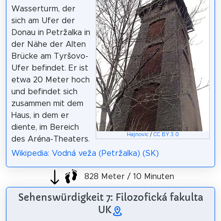
Wasserturm, der
sich am Ufer der
Donau in Petržalka in
der Nähe der Alten
Brücke am Tyršovo-
Ufer befindet. Er ist
etwa 20 Meter hoch
und befindet sich
zusammen mit dem
Haus, in dem er
diente, im Bereich
Hajnovic
/
CC BY 3.0
des Aréna-Theaters.
Wikipedia: Vodná veža (Petržalka) (SK)
828 Meter / 10 Minuten
Sehenswürdigkeit 7: Filozofická fakulta
UK