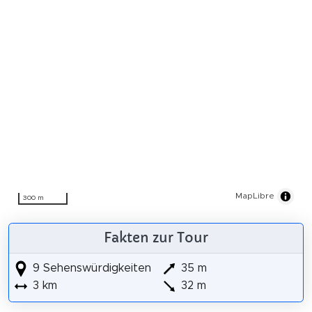
MapLibre
300 m
Fakten zur Tour
9 Sehenswürdigkeiten
35 m
3 km
32 m