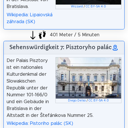
Bratislava.
Wizzard
/
CC BY-SA 4.0
Wikipedia: Lipaiovská
záhrada (SK)
401 Meter / 5 Minuten
Sehenswürdigkeit 7: Pisztoryho palác
Der Palais Pisztory
ist ein nationales
Kulturdenkmal der
Slowakischen
Republik unter der
Nummer 101-166/0
Diego Delso
/
CC BY-SA 4.0
und ein Gebäude in
Bratislava in der
Altstadt in der Štefánikova Nummer 25.
Wikipedia: Pistoriho palác (SK)