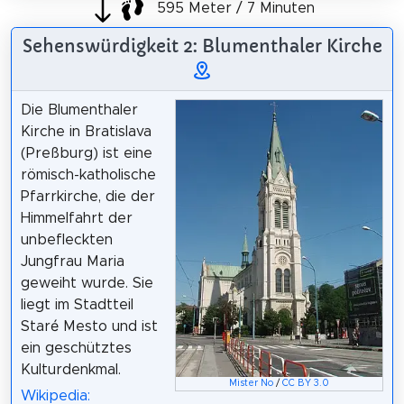
595 Meter / 7 Minuten
Sehenswürdigkeit 2: Blumenthaler Kirche
Die Blumenthaler
Kirche in Bratislava
(Preßburg) ist eine
römisch-katholische
Pfarrkirche, die der
Himmelfahrt der
unbefleckten
Jungfrau Maria
geweiht wurde. Sie
liegt im Stadtteil
Staré Mesto und ist
ein geschütztes
Kulturdenkmal.
Mister No
/
CC BY 3.0
Wikipedia: