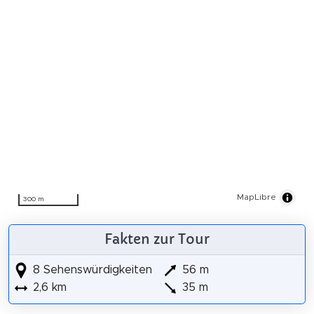
MapLibre
300 m
Fakten zur Tour
8 Sehenswürdigkeiten
56 m
2,6 km
35 m