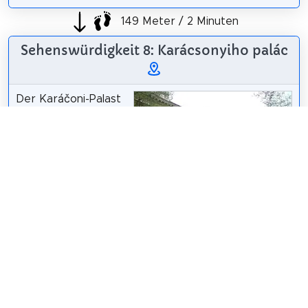
149 Meter / 2 Minuten
Sehenswürdigkeit 8: Karácsonyiho palác
Der Karáčoni-Palast
ist ein Palast und ein
nationales
Kulturdenkmal der
Slowakischen
Republik unter der
Nummer 101-596/0
in Bratislava in der
Altstadt in der Štefánikova Straße Nr. 2.
Wikipedia: Karáčoniho palác (SK)