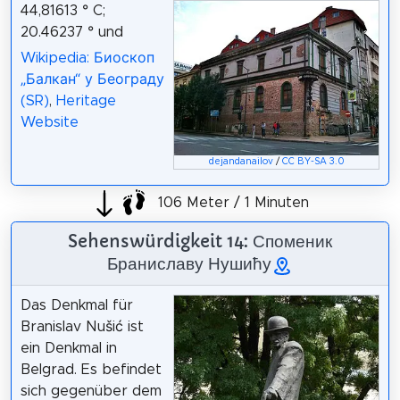
44,81613 ° C;
20.46237 ° und
Wikipedia: Биоскоп
„Балкан“ у Београду
(SR)
,
Heritage
Website
dejandanailov
/
CC BY-SA 3.0
106 Meter / 1 Minuten
Sehenswürdigkeit 14: Споменик
Браниславу Нушићу
Das Denkmal für
Branislav Nušić ist
ein Denkmal in
Belgrad. Es befindet
sich gegenüber dem