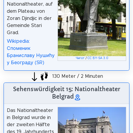
Nationaltheater, auf
dem Plateau von
Zoran Djindjic in der
Gemeinde Stari
Grad.
Wikipedia:
Споменик
Браниславу Нушићу
Чигот
/
CC BY-SA 3.0
у Београду (SR)
130 Meter / 2 Minuten
Sehenswürdigkeit 15: Nationaltheater
Belgrad
Das Nationaltheater
in Belgrad wurde in
der zweiten Hälfte
des 19. Jahrhunderts