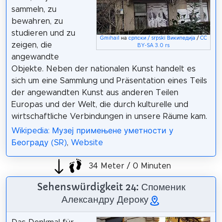
sammeln, zu
bewahren, zu
studieren und zu
Gmihail
на
српски / srpski Википедија
/
CC
zeigen, die
BY-SA 3.0 rs
angewandte
Objekte. Neben der nationalen Kunst handelt es
sich um eine Sammlung und Präsentation eines Teils
der angewandten Kunst aus anderen Teilen
Europas und der Welt, die durch kulturelle und
wirtschaftliche Verbindungen in unsere Räume kam.
Wikipedia: Музеј примењене уметности у
Београду (SR)
,
Website
34 Meter / 0 Minuten
Sehenswürdigkeit 24: Споменик
Александру Дероку