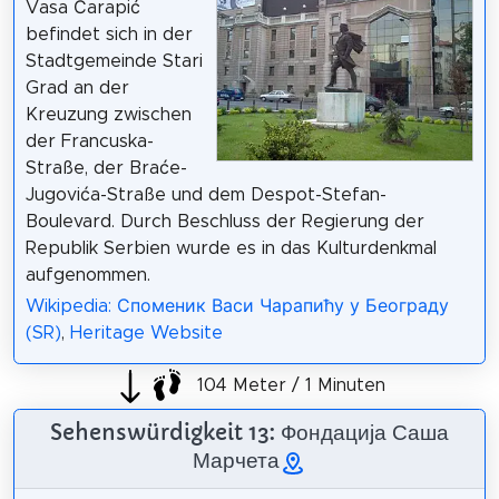
Vasa Čarapić
befindet sich in der
Stadtgemeinde Stari
Grad an der
Kreuzung zwischen
der Francuska-
Straße, der Braće-
Jugovića-Straße und dem Despot-Stefan-
Boulevard. Durch Beschluss der Regierung der
Republik Serbien wurde es in das Kulturdenkmal
aufgenommen.
Wikipedia: Споменик Васи Чарапићу у Београду
(SR)
,
Heritage Website
104 Meter / 1 Minuten
Sehenswürdigkeit 13: Фондација Саша
Марчета