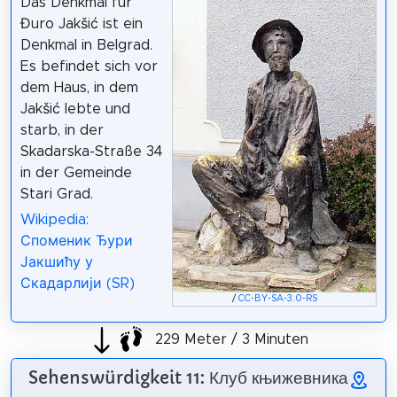
Das Denkmal für
Đuro Jakšić ist ein
Denkmal in Belgrad.
Es befindet sich vor
dem Haus, in dem
Jakšić lebte und
starb, in der
Skadarska-Straße 34
in der Gemeinde
Stari Grad.
Wikipedia:
Споменик Ђури
Јакшићу у
Скадарлији (SR)
/
CC-BY-SA-3.0-RS
229 Meter / 3 Minuten
Sehenswürdigkeit 11: Клуб књижевника