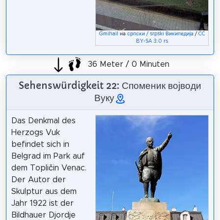
Gmihail
на
српски / srpski Википедија
/
CC
BY-SA 3.0 rs
36 Meter / 0 Minuten
Sehenswürdigkeit 22: Споменик војводи
Вуку
Das Denkmal des
Herzogs Vuk
befindet sich in
Belgrad im Park auf
dem Topličin Venac.
Der Autor der
Skulptur aus dem
Jahr 1922 ist der
Bildhauer Djordje