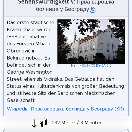
Sehenswürdigkeit 4: Прва варошка
болница у Београду
Das erste städtische
Krankenhaus wurde
1868 auf Initiative
des Fürsten Mihailo
Obrenović in
Belgrad gebaut. Es
befindet sich in der
Henrik Olof
/
CC BY-SA 3.0
George Washington
Street, ehemals Vidinska. Das Gebäude hat den
Status eines Kulturdenkmals von großer Bedeutung
und ist heute Sitz der Serbischen Medizinischen
Gesellschaft.
Wikipedia: Прва варошка болница у Београду (SR)
232 Meter / 3 Minuten