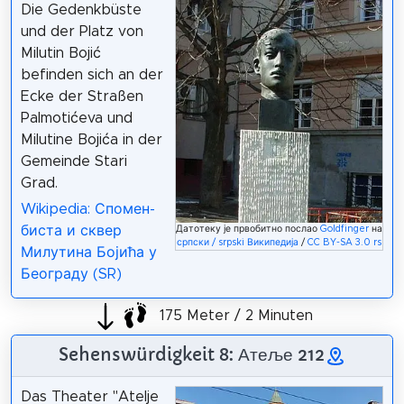
Die Gedenkbüste
und der Platz von
Milutin Bojić
befinden sich an der
Ecke der Straßen
Palmotićeva und
Milutine Bojića in der
Gemeinde Stari
Grad.
Wikipedia: Спомен-
биста и сквер
Датотеку је првобитно послао
Goldfinger
на
српски / srpski Википедија
/
CC BY-SA 3.0 rs
Милутина Бојића у
Београду (SR)
175 Meter / 2 Minuten
Sehenswürdigkeit 8: Атеље 212
Das Theater "Atelje