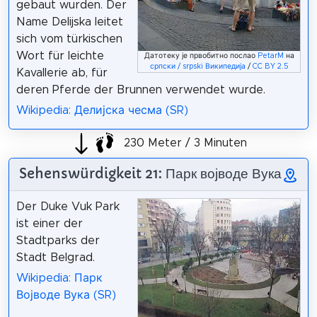
gebaut wurden. Der
Name Delijska leitet
sich vom türkischen
Wort für leichte
Датотеку је првобитно послао
PetarM
на
српски / srpski Википедија
/
CC BY 2.5
Kavallerie ab, für
deren Pferde der Brunnen verwendet wurde.
Wikipedia: Делијска чесма (SR)
230 Meter / 3 Minuten
Sehenswürdigkeit 21: Парк војводе Вука
Der Duke Vuk Park
ist einer der
Stadtparks der
Stadt Belgrad.
Wikipedia: Парк
Војводе Вука (SR)