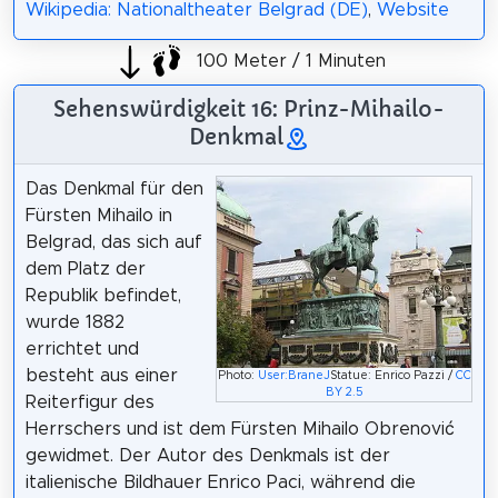
Wikipedia: Nationaltheater Belgrad (DE)
,
Website
100 Meter / 1 Minuten
Sehenswürdigkeit 16: Prinz-Mihailo-
Denkmal
Das Denkmal für den
Fürsten Mihailo in
Belgrad, das sich auf
dem Platz der
Republik befindet,
wurde 1882
errichtet und
besteht aus einer
Photo:
User:BraneJ
Statue: Enrico Pazzi /
CC
BY 2.5
Reiterfigur des
Herrschers und ist dem Fürsten Mihailo Obrenović
gewidmet. Der Autor des Denkmals ist der
italienische Bildhauer Enrico Paci, während die