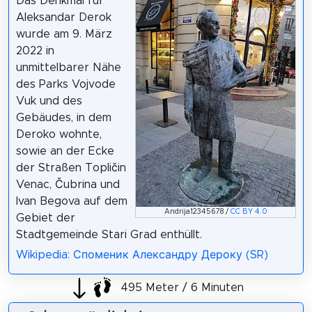
Das Denkmal für
Aleksandar Derok
wurde am 9. März
2022 in
unmittelbarer Nähe
des Parks Vojvode
Vuk und des
Gebäudes, in dem
Deroko wohnte,
sowie an der Ecke
der Straßen Topličin
Venac, Čubrina und
Ivan Begova auf dem
Andrija12345678 /
CC BY 4.0
Gebiet der
Stadtgemeinde Stari Grad enthüllt.
Wikipedia: Споменик Александру Дероку (SR)
495 Meter / 6 Minuten