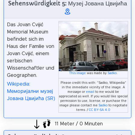
Sehenswürdigkeit 5: Музеј Јована Цвијића
Das Jovan Cvijić
Memorial Museum
befindet sich im
Haus der Familie von
Jovan Cvijić, einem
serbischen
Wissenschaftler und
This image
was made by
Sadko
.
Geographen.
Please credit this with: "Sadko, Wikipedia"
Wikipedia:
in the immediate vicinity of the image. A
Меморијални музеј
message or
email
to me would be
appreciated as well. If you would like special
Јована Цвијића (SR)
permission to use, license, or purchase the
image please contact me
Sadko
to negotiate
terms. /
CC BY-SA 4.0
11 Meter / 0 Minuten