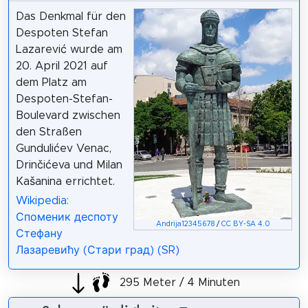
Das Denkmal für den
Despoten Stefan
Lazarević wurde am
20. April 2021 auf
dem Platz am
Despoten-Stefan-
Boulevard zwischen
den Straßen
Gundulićev Venac,
Drinčićeva und Milan
Kašanina errichtet.
Wikipedia:
Споменик деспоту
Andrija12345678
/
CC BY-SA 4.0
Стефану
Лазаревићу (Стари град) (SR)
295 Meter / 4 Minuten