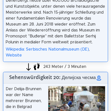
beherbergt heute über 400.000 archäologische
und Kunstobjekte, unter denen viele herausragende
Meisterwerke sind. Nach 15-jähriger Schließung und
einer fundamentalen Renovierung wurde das
Museum am 28. Juni 2018 wieder eröffnet. Zum
Anlass der Wiedereröffnung wird das Museum im
Promospot "Buđenje" mit dem Ballettstar Serhij
Polunin in medialer Form weltweit präsentiert.
Wikipedia: Serbisches Nationalmuseum (DE)
,
Website
243 Meter / 3 Minuten
Sehenswürdigkeit 20: Делијска чесма
Der Delija-Brunnen
war der Name
mehrerer Brunnen,
die in Belgrad