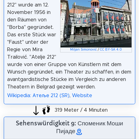
212" wurde am 12.
November 1956 in
den Räumen von
"Borba" gegründet.
Das erste Stück war
"Faust" unter der
Regie von Mira
Miljan Simonović
/
CC BY-SA 4.0
Trailović. "Atelje 212"
wurde von einer Gruppe von Künstlern mit dem
Wunsch gegründet, ein Theater zu schaffen, in dem
avantgardistische Stücke im Vergleich zu anderen
Theatern in Belgrad gezeigt werden.
Wikipedia: Атеље 212 (SR)
,
Website
319 Meter / 4 Minuten
Sehenswürdigkeit 9: Споменик Моши
Пијаде