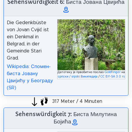
Sehenswürdigkeit 6: Биста Јована Цвијића
Die Gedenkbüste
von Jovan Cvijić ist
ein Denkmal in
Belgrad, in der
Gemeinde Stari
Grad.
Wikipedia: Спомен-
Датотеку је првобитно послао
Goldfinger
на
биста Јовану
српски / srpski Википедија
/
CC BY-SA 3.0 rs
Цвијићу у Београду
(SR)
317 Meter / 4 Minuten
Sehenswürdigkeit 7: Биста Милутина
Бојића