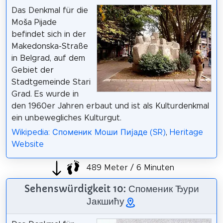
Das Denkmal für die
Moša Pijade
befindet sich in der
Makedonska-Straße
in Belgrad, auf dem
Gebiet der
Stadtgemeinde Stari
Grad. Es wurde in
den 1960er Jahren erbaut und ist als Kulturdenkmal
ein unbewegliches Kulturgut.
Wikipedia: Споменик Моши Пијаде (SR)
,
Heritage
Website
489 Meter / 6 Minuten
Sehenswürdigkeit 10: Споменик Ђури
Јакшићу