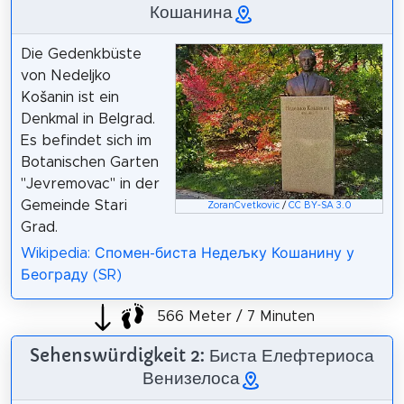
Кошанина
Die Gedenkbüste
von Nedeljko
Košanin ist ein
Denkmal in Belgrad.
Es befindet sich im
Botanischen Garten
"Jevremovac" in der
Gemeinde Stari
ZoranCvetkovic
/
CC BY-SA 3.0
Grad.
Wikipedia: Спомен-биста Недељку Кошанину у
Београду (SR)
566 Meter / 7 Minuten
Sehenswürdigkeit 2: Биста Елефтериоса
Венизелоса