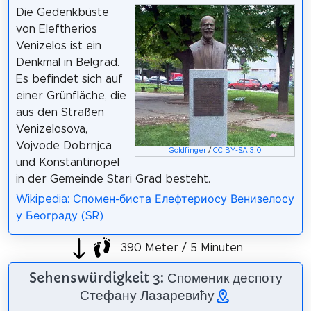
Die Gedenkbüste
von Eleftherios
Venizelos ist ein
Denkmal in Belgrad.
Es befindet sich auf
einer Grünfläche, die
aus den Straßen
Venizelosova,
Vojvode Dobrnjca
Goldfinger
/
CC BY-SA 3.0
und Konstantinopel
in der Gemeinde Stari Grad besteht.
Wikipedia: Спомен-биста Елефтериосу Венизелосу
у Београду (SR)
390 Meter / 5 Minuten
Sehenswürdigkeit 3: Споменик деспоту
Стефану Лазаревићу