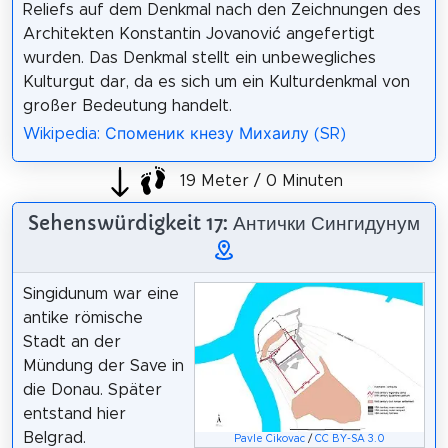
Reliefs auf dem Denkmal nach den Zeichnungen des
Architekten Konstantin Jovanović angefertigt
wurden. Das Denkmal stellt ein unbewegliches
Kulturgut dar, da es sich um ein Kulturdenkmal von
großer Bedeutung handelt.
Wikipedia: Споменик кнезу Михаилу (SR)
19 Meter / 0 Minuten
Sehenswürdigkeit 17: Антички Сингидунум
Singidunum war eine
antike römische
Stadt an der
Mündung der Save in
die Donau. Später
entstand hier
Belgrad.
Pavle Cikovac
/
CC BY-SA 3.0