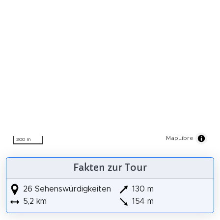
MapLibre
300 m
Fakten zur Tour
26 Sehenswürdigkeiten
130 m
5,2 km
154 m