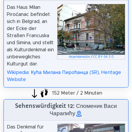
Das Haus Milan
Piroćanac befindet
sich in Belgrad, an
der Ecke der
Straßen Francuska
und Simina, und stellt
als Kulturdenkmal ein
unbewegliches
dejandanailov
/
CC BY-SA 3.0
Kulturgut dar.
Wikipedia: Кућа Милана Пироћанца (SR)
,
Heritage
Website
152 Meter / 2 Minuten
Sehenswürdigkeit 12: Споменик Васи
Чарапићу
Das Denkmal für