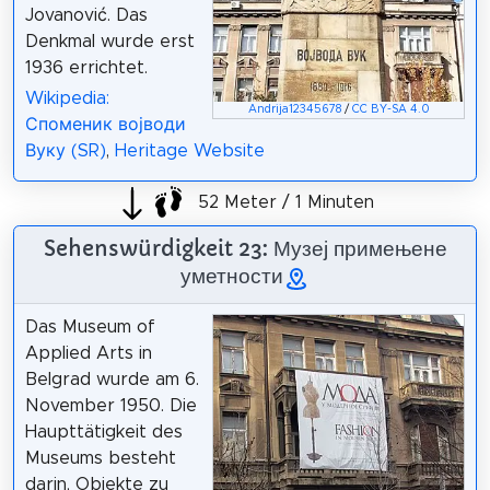
Jovanović. Das
Denkmal wurde erst
1936 errichtet.
Wikipedia:
Andrija12345678
/
CC BY-SA 4.0
Споменик војводи
Вуку (SR)
,
Heritage Website
52 Meter / 1 Minuten
Sehenswürdigkeit 23: Музеј примењене
уметности
Das Museum of
Applied Arts in
Belgrad wurde am 6.
November 1950. Die
Haupttätigkeit des
Museums besteht
darin, Objekte zu