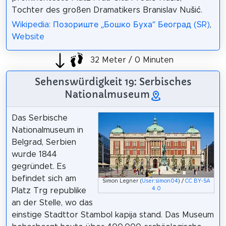
Tochter des großen Dramatikers Branislav Nušić.
Wikipedia: Позориште „Бошко Буха” Београд (SR)
,
Website
32 Meter / 0 Minuten
Sehenswürdigkeit 19: Serbisches
Nationalmuseum
Das Serbische
Nationalmuseum in
Belgrad, Serbien
wurde 1844
gegründet. Es
befindet sich am
Simon Legner (
User:simon04
) /
CC BY-SA
4.0
Platz Trg republike
an der Stelle, wo das
einstige Stadttor Stambol kapija stand. Das Museum