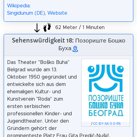
Wikipedia:
Singidunum (DE)
,
Website
62 Meter / 1 Minuten
Sehenswürdigkeit 18: Позориште Бошко
Буха
Das Theater "Boško Buha"
Belgrad wurde am 13.
Oktober 1950 gegründet und
entwickelte sich aus dem
ehemaligen Kultur- und
Kunstverein "Roda" zum
ersten serbischen
professionellen Kinder- und
Jugendtheater. Unter den
/
CC-BY-SA-3.0-RS
Gründern gehört der
prominenteste Platz Frau Gita Predić-Nušić,