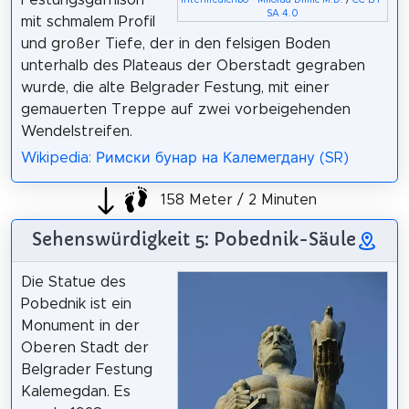
Intermedichbo - Milorad Dimic M.D.
/
CC BY-
SA 4.0
mit schmalem Profil
und großer Tiefe, der in den felsigen Boden
unterhalb des Plateaus der Oberstadt gegraben
wurde, die alte Belgrader Festung, mit einer
gemauerten Treppe auf zwei vorbeigehenden
Wendelstreifen.
Wikipedia: Римски бунар на Калемегдану (SR)
158 Meter / 2 Minuten
Sehenswürdigkeit 5: Pobednik-Säule
Die Statue des
Pobednik ist ein
Monument in der
Oberen Stadt der
Belgrader Festung
Kalemegdan. Es