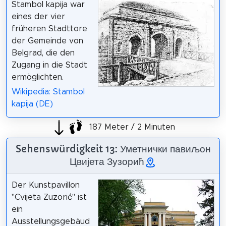
Stambol kapija war
eines der vier
früheren Stadttore
der Gemeinde von
Belgrad, die den
Zugang in die Stadt
ermöglichten.
Wikipedia: Stambol
kapija (DE)
187 Meter / 2 Minuten
Sehenswürdigkeit 13: Уметнички павиљон
Цвијета Зузорић
Der Kunstpavillon
"Cvijeta Zuzorić" ist
ein
Ausstellungsgebäud