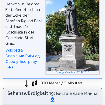
Denkmal in Belgrad.
Es befindet sich an
der Ecke der
Straßen Rigi od Fere
und Tadeuša
Kosciuška in der
Gemeinde Stari
Grad.
Wikipedia:
Споменик Риги од
Фере у Београду
(SR)
George Groutas
/
CC BY 2.0
390 Meter / 5 Minuten
Sehenswürdigkeit 19: Биста Владе Илића