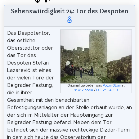
Sehenswürdigkeit 24: Tor des Despoten
Das Despotentor,
das östliche
Oberstadttor oder
das Tor des
Despoten Stefan
Lazarević ist eines
der vielen Tore der
Belgrader Festung,
Original uploader was
PotomOtom
at
sr.wikipedia
/
CC BY-SA 3.0
die in ihrer
Gesamtheit mit den benachbarten
Befestigungsanlagen an der Stelle erbaut wurde, an
der sich im Mittelalter der Haupteingang zur
Belgrader Festung befand. Neben dem Tor
befindet sich der massive rechteckige Dizdar-Turm,
in dem sich heute das Observatorium der