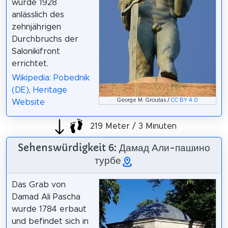
wurde 1928
anlässlich des
zehnjährigen
Durchbruchs der
Salonikifront
errichtet.
Wikipedia: Pobednik
(DE)
,
Heritage
George M. Groutas /
CC BY 4.0
Website
219 Meter / 3 Minuten
Sehenswürdigkeit 6: Дамад Али-пашино
турбе
Das Grab von
Damad Ali Pascha
wurde 1784 erbaut
und befindet sich in