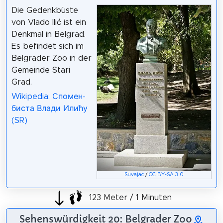
Die Gedenkbüste
von Vlado Ilić ist ein
Denkmal in Belgrad.
Es befindet sich im
Belgrader Zoo in der
Gemeinde Stari
Grad.
Wikipedia: Спомен-
биста Влади Илићу
(SR)
Suvajac
/
CC BY-SA 3.0
123 Meter / 1 Minuten
Sehenswürdigkeit 20: Belgrader Zoo