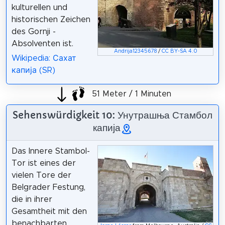
kulturellen und
historischen Zeichen
des Gornji -
Absolventen ist.
Andrija12345678
/
CC BY-SA 4.0
Wikipedia: Сахат
капија (SR)
51 Meter / 1 Minuten
Sehenswürdigkeit 10: Унутрашња Стамбол
капија
Das Innere Stambol-
Tor ist eines der
vielen Tore der
Belgrader Festung,
die in ihrer
Gesamtheit mit den
benachbarten