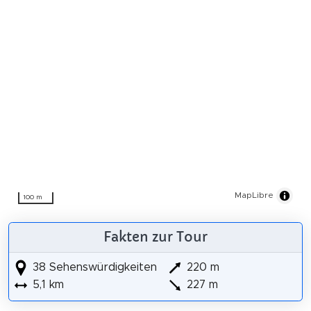
MapLibre
100 m
Fakten zur Tour
38 Sehenswürdigkeiten
220 m
5,1 km
227 m