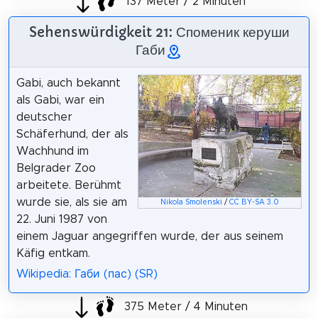
137 Meter / 2 Minuten
Sehenswürdigkeit 21: Споменик керуши
Габи
Gabi, auch bekannt
als Gabi, war ein
deutscher
Schäferhund, der als
Wachhund im
Belgrader Zoo
arbeitete. Berühmt
wurde sie, als sie am
Nikola Smolenski
/
CC BY-SA 3.0
22. Juni 1987 von
einem Jaguar angegriffen wurde, der aus seinem
Käfig entkam.
Wikipedia: Габи (пас) (SR)
375 Meter / 4 Minuten