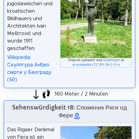
jugoslawischen und
kroatischen
Bildhauers und
Architekten Ivan
Meštrović und
wurde 1911
geschaffen.
Wikipedia:
Original uploader was
Goldfinger
at
Скулптура Анђео
sr.wikipedia
/
CC BY-SA 3.0 rs
смрти у Београду
(SR)
160 Meter / 2 Minuten
Sehenswürdigkeit 18: Споменик Риги од
Фере
Das Rigaer Denkmal
von Fera ist ein