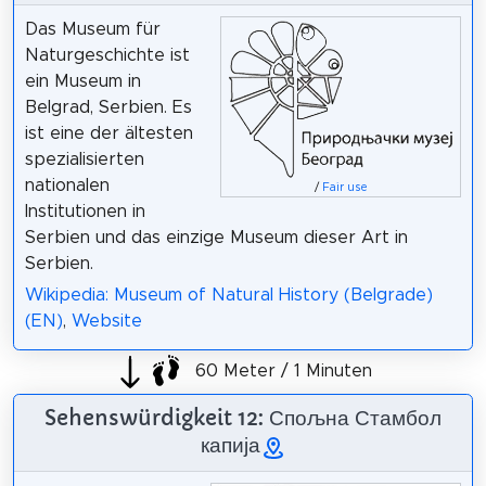
Das Museum für
Naturgeschichte ist
ein Museum in
Belgrad, Serbien. Es
ist eine der ältesten
spezialisierten
nationalen
/
Fair use
Institutionen in
Serbien und das einzige Museum dieser Art in
Serbien.
Wikipedia: Museum of Natural History (Belgrade)
(EN)
,
Website
60 Meter / 1 Minuten
Sehenswürdigkeit 12: Спољна Стамбол
капија