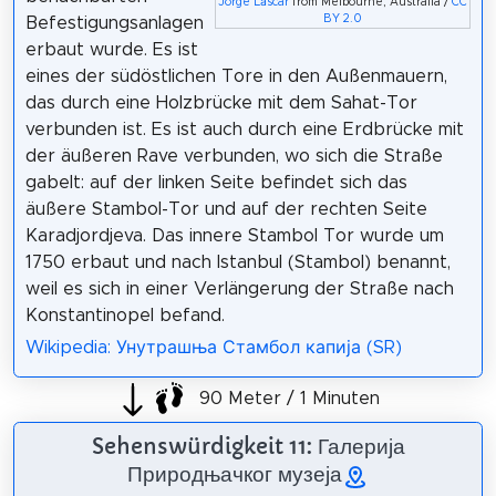
Jorge Láscar
from Melbourne, Australia /
CC
BY 2.0
Befestigungsanlagen
erbaut wurde. Es ist
eines der südöstlichen Tore in den Außenmauern,
das durch eine Holzbrücke mit dem Sahat-Tor
verbunden ist. Es ist auch durch eine Erdbrücke mit
der äußeren Rave verbunden, wo sich die Straße
gabelt: auf der linken Seite befindet sich das
äußere Stambol-Tor und auf der rechten Seite
Karadjordjeva. Das innere Stambol Tor wurde um
1750 erbaut und nach Istanbul (Stambol) benannt,
weil es sich in einer Verlängerung der Straße nach
Konstantinopel befand.
Wikipedia: Унутрашња Стамбол капија (SR)
90 Meter / 1 Minuten
Sehenswürdigkeit 11: Галерија
Природњачког музеја