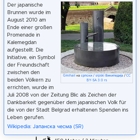
Der japanische
Brunnen wurde im
August 2010 am
Ende einer großen
Promenade in
Kalemegdan
aufgestellt. Die
Initiative, ein Symbol
der Freundschaft
zwischen den
Gmihail
на
српски / srpski Википедија
/
CC
beiden Völkern zu
BY-SA 3.0 rs
errichten, wurde im
Juli 2008 von der Zeitung Blic als Zeichen der
Dankbarkeit gegenüber dem japanischen Volk für
die von der Stadt Belgrad erhaltenen Spenden ins
Leben gerufen.
Wikipedia: Јапанска чесма (SR)