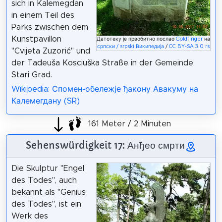
sich in Kalemegdan
in einem Teil des
Parks zwischen dem
Kunstpavillon
Датотеку је првобитно послао
Goldfinger
на
српски / srpski Википедија
/
CC BY-SA 3.0 rs
"Cvijeta Zuzorić" und
der Tadeuša Kosciuška Straße in der Gemeinde
Stari Grad.
Wikipedia: Спомен-обележје ђакону Авакуму на
Калемегдану (SR)
161 Meter / 2 Minuten
Sehenswürdigkeit 17: Анђео смрти
Die Skulptur "Engel
des Todes", auch
bekannt als "Genius
des Todes", ist ein
Werk des