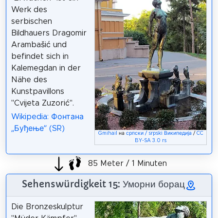
Werk des
serbischen
Bildhauers Dragomir
Arambašić und
befindet sich in
Kalemegdan in der
Nähe des
Kunstpavillons
"Cvijeta Zuzorić".
Wikipedia: Фонтана
„Буђење” (SR)
Gmihail
на
српски / srpski Википедија
/
CC
BY-SA 3.0 rs
85 Meter / 1 Minuten
Sehenswürdigkeit 15: Уморни борац
Die Bronzeskulptur