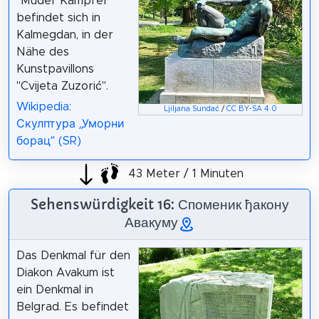
"Müder Kämpfer"
befindet sich in
Kalmegdan, in der
Nähe des
Kunstpavillons
"Cvijeta Zuzorić".
Wikipedia:
Ljiljana Sundać
/
CC BY-SA 4.0
Скулптура „Уморни
борац” (SR)
43 Meter / 1 Minuten
Sehenswürdigkeit 16: Споменик ђакону
Авакуму
Das Denkmal für den
Diakon Avakum ist
ein Denkmal in
Belgrad. Es befindet