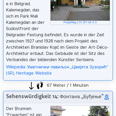
e in Belgrad,
Kalemegdan, das
sich im Park Mali
Kalemegdan an der
PedjaNbg
/
CC BY-SA 3.0
Südostfront der
Belgrader Festung befindet. Es wurde in der Zeit
zwischen 1927 und 1928 nach dem Projekt des
Architekten Branislav Kojić im Geiste der Art-Déco-
Architektur erbaut. Das Gebäude ist der Sitz des
Verbandes der bildenden Künstler Serbiens.
Wikipedia: Уметнички павиљон „Цвијета Зузорић”
(SR)
,
Heritage Website
67 Meter / 1 Minuten
Sehenswürdigkeit 14: Фонтана „Буђење“
Der Brunnen
"Erwachen" ist ein