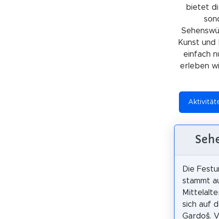
bietet di
sond
Sehenswürd
Kunst und 
einfach n
erleben wil
Aktivität
Sehe
Die Fest
stammt a
Mittelalt
sich auf 
Gardoš. 