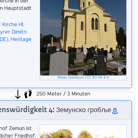
kirche in der
en Hauptstadt
 Kirche Hl.
rer Dimitri
(DE)
,
Heritage
Miljan Simonović
/
CC BY-SA 4.0
250 Meter / 3 Minuten
nswürdigkeit 4: Земунско гробље
hof Zemun ist
licher Friedhof,