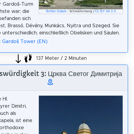
r Gardoš-Turm
chste war; die
Stefan Didam
- Schmallenberg /
CC BY-SA 3.0
befanden sich
st, Brassó, Dévény, Munkács, Nyitra und Szeged. Sie
 unterschiedlich, einschließlich Obelisken und Säulen.
a: Gardoš Tower (EN)
137 Meter / 2 Minuten
würdigkeit 3: Црква Светог Димитрија
 Hl.
rer Dimitri,
uch als
apela, ist eine
-orthodoxe