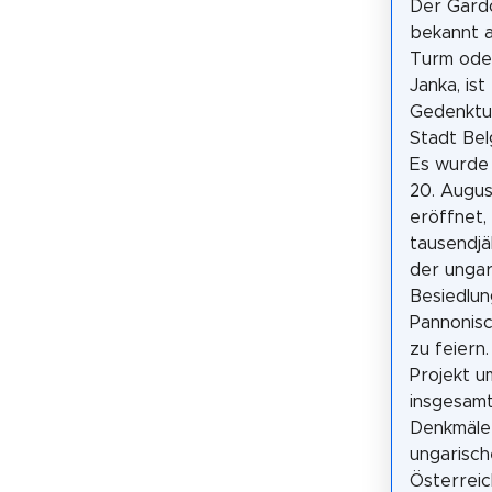
Der Gard
bekannt a
Turm oder
Janka, ist
Gedenktu
Stadt Bel
Es wurde
20. Augus
eröffnet,
tausendj
der ungar
Besiedlun
Pannonis
zu feiern.
Projekt u
insgesamt
Denkmäle
ungarisch
Österreic