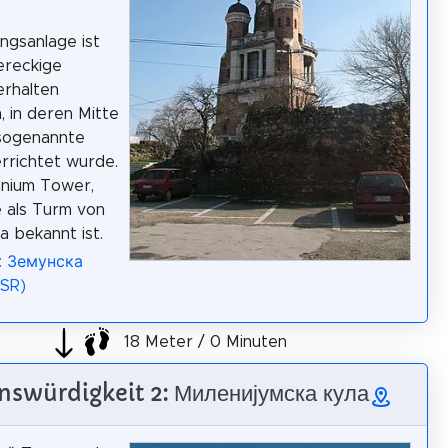
ngsanlage ist
iereckige
erhalten
, in deren Mitte
 sogenannte
rrichtet wurde.
nnium Tower,
 als Turm von
a bekannt ist.
: Земунска
(SR)
18 Meter / 0 Minuten
nswürdigkeit 2: Миленијумска кула