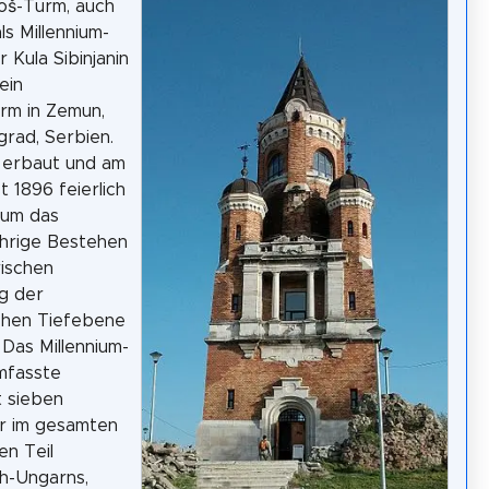
oš-Turm, auch
ls Millennium-
 Kula Sibinjanin
 ein
rm in Zemun,
grad, Serbien.
 erbaut und am
t 1896 feierlich
 um das
ährige Bestehen
ischen
g der
chen Tiefebene
 Das Millennium-
mfasste
 sieben
r im gesamten
en Teil
h-Ungarns,