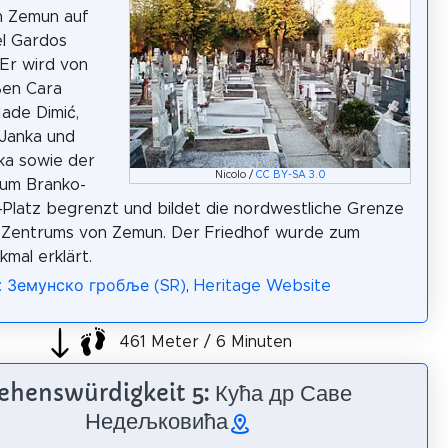
in Zemun auf
l Gardos
 Er wird von
ßen Cara
ade Dimić,
 Janka und
ka sowie der
Nicolo /
CC BY-SA 3.0
um Branko-
-Platz begrenzt und bildet die nordwestliche Grenze
n Zentrums von Zemun. Der Friedhof wurde zum
kmal erklärt.
a: Земунско гробље (SR)
,
Heritage Website
461 Meter / 6 Minuten
ehenswürdigkeit 5: Кућа др Саве
Недељковића