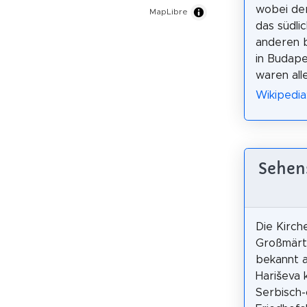
wobei de
MapLibre
das südli
anderen 
in Budape
waren alle
Wikipedi
Sehens
Die Kirche
Großmärty
bekannt a
Hariševa k
Serbisch