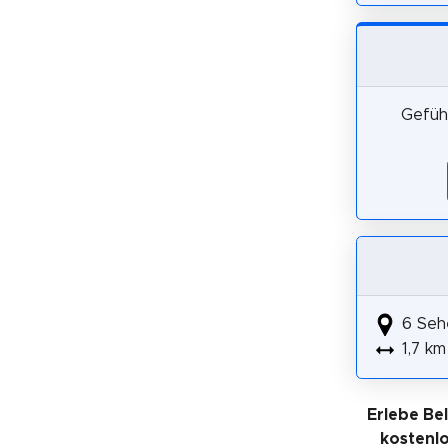
Gefüh
6 Seh
1,7 km
Erlebe Be
kostenl