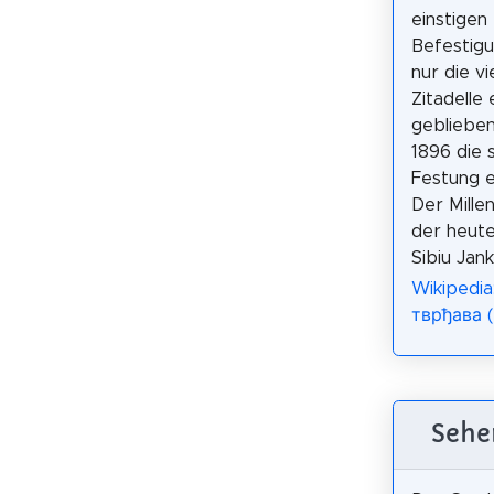
einstigen
Befestigu
nur die v
Zitadelle 
geblieben
1896 die
Festung e
Der Mille
der heute
Sibiu Jank
Wikipedia
тврђава 
Sehe