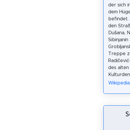
der sich 
dem Hüge
befindet.
den Stra
Dušana, N
Sibinjanin
Grobljans
Treppe z
Radičević
des alte
Kulturden
Wikipedi
S