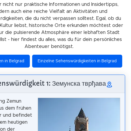
r nicht nur praktische Informationen und Insidertipps,
ern auch eine reiche Vielfalt an Aktivitäten und
igkeiten, die du nicht verpassen solltest. Egal, ob du
Kultur liebst, historische Orte erkunden möchtest oder
ur die pulsierende Atmosphäre einer lebhaften Stadt
lst - hier findest du alles, was du für dein persönliches
Abenteuer benötigst.
en in Belgrad
Einzelne Sehenswürdigkeiten in Belgrad
nswürdigkeit 1: Земунска тврђава
ung Zemun
us dem frühen
er und befindet
dem heutigen
Von der