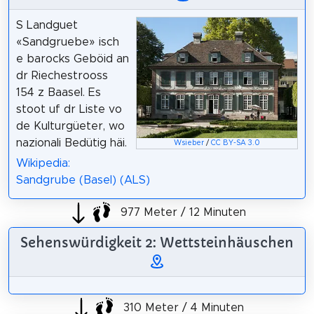
S Landguet
«Sandgruebe» isch
e barocks Geböid an
dr Riechestrooss
154 z Baasel. Es
stoot uf dr Liste vo
de Kulturgüeter, wo
nazionali Bedütig häi.
Wsieber
/
CC BY-SA 3.0
Wikipedia:
Sandgrube (Basel) (ALS)
977 Meter / 12 Minuten
Sehenswürdigkeit 2: Wettsteinhäuschen
310 Meter / 4 Minuten