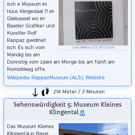
isch e Museum im
Huus Klingedaal 11 im
Gläibaasel wo im
Baasler Grafiker und
Künstler Rolf
Rappaz gwidmet
isch. Es isch vom
User:Mattes
/
CC BY 2.0 de
Mändig bis am
Donnstig vom zääni am Morge bis am fümfi am
Nomiddaag offe.
Wikipedia: RappazMuseum (ALS)
,
Website
214 Meter / 3 Minuten
Sehenswürdigkeit 5: Museum Kleines
Klingental
Das Museum Kleines
Klingental in Basel