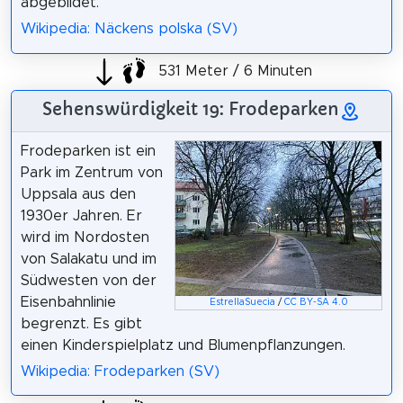
abgebildet.
Wikipedia: Näckens polska (SV)
531 Meter / 6 Minuten
Sehenswürdigkeit 19: Frodeparken
Frodeparken ist ein
Park im Zentrum von
Uppsala aus den
1930er Jahren. Er
wird im Nordosten
von Salakatu und im
Südwesten von der
Eisenbahnlinie
EstrellaSuecia
/
CC BY-SA 4.0
begrenzt. Es gibt
einen Kinderspielplatz und Blumenpflanzungen.
Wikipedia: Frodeparken (SV)