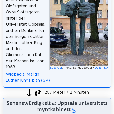
Olofsgatan und
Övre Slottsgatan,
hinter der
Universität Uppsala,
und ein Denkmal für
den Bürgerrechtler
Martin Luther King
und den
Ökumenischen Rat
der Kirchen im Jahr
1968.
Boberger
. Photo: Bengt Oberger /
CC BY 3.0
Wikipedia: Martin
Luther Kings plan (SV)
207 Meter / 2 Minuten
Sehenswürdigkeit 4: Uppsala universitets
myntkabinett