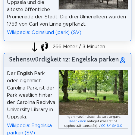
Uppsala und die
älteste öffentliche
Promenade der Stadt. Die drei Ulmenalleen wurden
1759 von Carl von Linné gepflanzt.
Wikipedia: Odinslund (park) (SV)
266 Meter / 3 Minuten
Sehenswürdigkeit 12: Engelska parken
Der English Park,
oder eigentlich
Carolina Park, ist der
Park westlich hinter
der Carolina Rediviva
University Library in
Uppsala.
Ingen maskinläsbar skapare angavs.
Kaeriksson
antaget (baserat på
Wikipedia: Engelska
upphovsrättsanspråk). /
CC BY-SA 3.0
parken (SV)