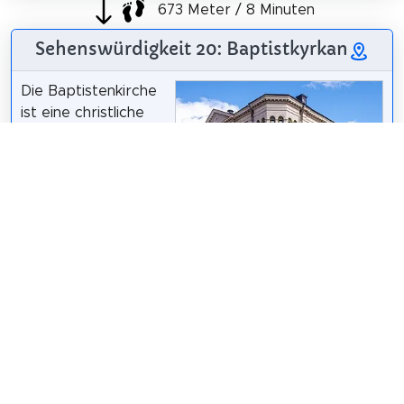
673 Meter / 8 Minuten
Sehenswürdigkeit 20: Baptistkyrkan
Die Baptistenkirche
ist eine christliche
Freikirche in
Uppsala, die mit der
Uniting Church
verbunden ist. Die
Gemeinde wurde
1861 gegründet und
ArildV
/
CC BY-SA 4.0
ist damit die älteste
Freikirche in Uppsala.
Wikipedia: Baptistkyrkan, Uppsala (SV)
,
Website
Teilen