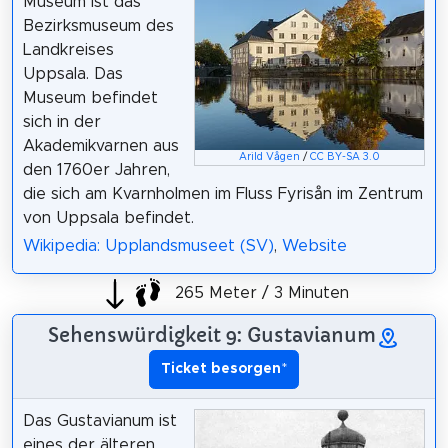
Museum ist das
Bezirksmuseum des
Landkreises
Uppsala. Das
Museum befindet
sich in der
Akademikvarnen aus
Arild Vågen
/
CC BY-SA 3.0
den 1760er Jahren,
die sich am Kvarnholmen im Fluss Fyrisån im Zentrum
von Uppsala befindet.
Wikipedia: Upplandsmuseet (SV)
,
Website
265 Meter / 3 Minuten
Sehenswürdigkeit 9: Gustavianum
Ticket besorgen
*
Das Gustavianum ist
eines der älteren