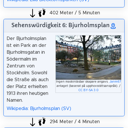
402 Meter / 5 Minuten
Sehenswürdigkeit 6: Bjurholmsplan
Der Bjurholmsplan
ist ein Park an der
Bjurholmsgatan in
Södermalm im
Zentrum von
Stockholm. Sowohl
die Straße als auch
Ingen maskinläsbar skapare angavs.
Janm67
der Platz erhielten
antaget (baserat på upphovsrättsanspråk). /
CC BY-SA 3.0
1913 ihren heutigen
Namen.
Wikipedia: Bjurholmsplan (SV)
294 Meter / 4 Minuten