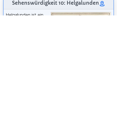
Sehenswürdigkeit 10: Helgalunden
Helgalunden ist ein
informelles Gebiet in
der Nähe von
Skanstull auf der
Södermalm in
Stockholm.
Wikipedia:
Helgalunden (SV)
Teilen
Weitersagen! Teile diese Seite mit deinen
Freunden und deiner Familie.