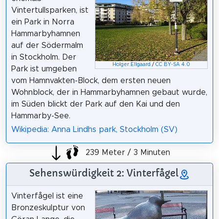
Vintertullsparken, ist
ein Park in Norra
Hammarbyhamnen
auf der Södermalm
in Stockholm. Der
Holger.Ellgaard
/
CC BY-SA 4.0
Park ist umgeben
vom Hamnvakten-Block, dem ersten neuen
Wohnblock, der in Hammarbyhamnen gebaut wurde,
im Süden blickt der Park auf den Kai und den
Hammarby-See.
Wikipedia: Anna Lindhs park, Stockholm (SV)
239 Meter / 3 Minuten
Sehenswürdigkeit 2: Vinterfågel
Vinterfågel ist eine
Bronzeskulptur von