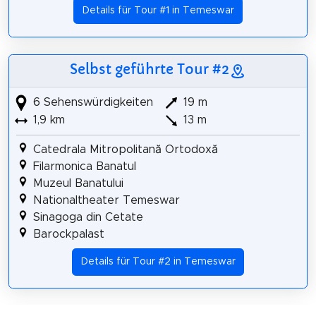
Details für Tour #1 in Temeswar
Selbst geführte Tour #2
6 Sehenswürdigkeiten
19 m
1,9 km
13 m
Catedrala Mitropolitană Ortodoxă
Filarmonica Banatul
Muzeul Banatului
Nationaltheater Temeswar
Sinagoga din Cetate
Barockpalast
Details für Tour #2 in Temeswar