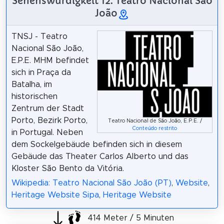
Sehenswürdigkeit 12: Teatro Nacional São
João
TNSJ - Teatro
Nacional São João,
E.P.E. MHM befindet
sich in Praça da
Batalha, im
historischen
Zentrum der Stadt
Porto, Bezirk Porto,
Teatro Nacional de São João, E.P.E. /
Conteúdo restrito
in Portugal. Neben
dem Sockelgebäude befinden sich in diesem
Gebäude das Theater Carlos Alberto und das
Kloster São Bento da Vitória.
Wikipedia: Teatro Nacional São João (PT)
,
Website
,
Heritage Website Sipa
,
Heritage Website
414 Meter / 5 Minuten