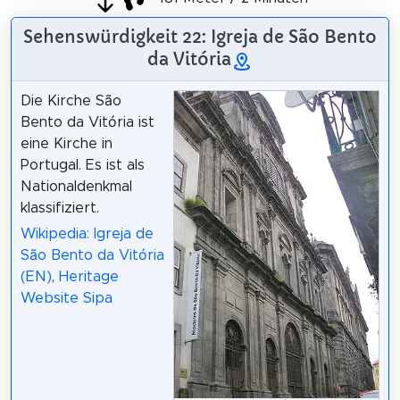
Sehenswürdigkeit 22: Igreja de São Bento
da Vitória
Die Kirche São
Bento da Vitória ist
eine Kirche in
Portugal. Es ist als
Nationaldenkmal
klassifiziert.
Wikipedia: Igreja de
São Bento da Vitória
(EN)
,
Heritage
Website Sipa