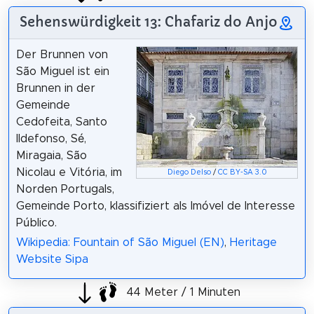
Sehenswürdigkeit 13: Chafariz do Anjo
Der Brunnen von
São Miguel ist ein
Brunnen in der
Gemeinde
Cedofeita, Santo
Ildefonso, Sé,
Miragaia, São
Nicolau e Vitória, im
Diego Delso
/
CC BY-SA 3.0
Norden Portugals,
Gemeinde Porto, klassifiziert als Imóvel de Interesse
Público.
Wikipedia: Fountain of São Miguel (EN)
,
Heritage
Website Sipa
44 Meter / 1 Minuten