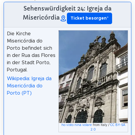
Sehenswürdigkeit 24: Igreja da
Misericórdia
Ticket besorgen
*
Die Kirche
Misericórdia do
Porto befindet sich
in der Rua das Flores
in der Stadt Porto,
Portugal.
Wikipedia: Igreja da
Misericórdia do
Porto (PT)
ho visto nina volare
from Italy /
CC BY-SA
2.0