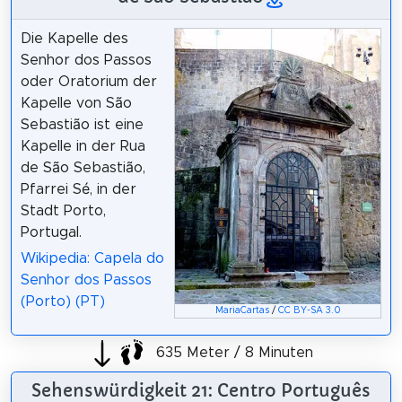
Die Kapelle des
Senhor dos Passos
oder Oratorium der
Kapelle von São
Sebastião ist eine
Kapelle in der Rua
de São Sebastião,
Pfarrei Sé, in der
Stadt Porto,
Portugal.
Wikipedia: Capela do
Senhor dos Passos
(Porto) (PT)
MariaCartas
/
CC BY-SA 3.0
635 Meter / 8 Minuten
Sehenswürdigkeit 21: Centro Português