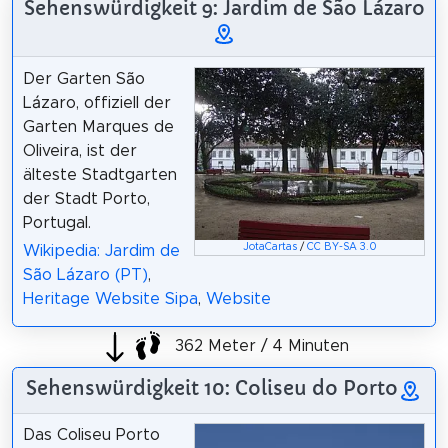
Sehenswürdigkeit 9: Jardim de São Lázaro
Der Garten São
Lázaro, offiziell der
Garten Marques de
Oliveira, ist der
älteste Stadtgarten
der Stadt Porto,
Portugal.
JotaCartas
/
CC BY-SA 3.0
Wikipedia: Jardim de
São Lázaro (PT)
,
Heritage Website Sipa
,
Website
362 Meter / 4 Minuten
Sehenswürdigkeit 10: Coliseu do Porto
Das Coliseu Porto