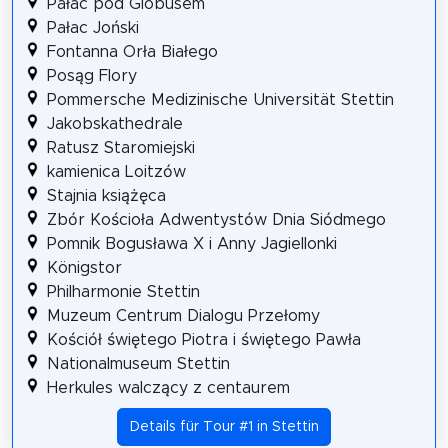
Pałac pod Globusem
Pałac Joński
Fontanna Orła Białego
Posąg Flory
Pommersche Medizinische Universität Stettin
Jakobskathedrale
Ratusz Staromiejski
kamienica Loitzów
Stajnia książęca
Zbór Kościoła Adwentystów Dnia Siódmego
Pomnik Bogusława X i Anny Jagiellonki
Königstor
Philharmonie Stettin
Muzeum Centrum Dialogu Przełomy
Kościół świętego Piotra i świętego Pawła
Nationalmuseum Stettin
Herkules walczący z centaurem
Details für Tour #1 in Stettin