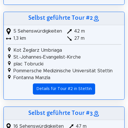
Selbst geführte Tour #2
5 Sehenswürdigkeiten
42 m
1,3 km
27 m
Kot Żeglarz Umbriaga
St.-Johannes-Evangelist-Kirche
plac Tobrucki
Pommersche Medizinische Universität Stettin
Fontanna Manzla
Details für Tour #2 in Stettin
Selbst geführte Tour #3
16 Sehenswürdigkeiten
47 m