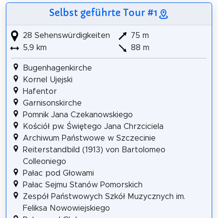
Selbst geführte Tour #1
28 Sehenswürdigkeiten
75 m
5,9 km
88 m
Bugenhagenkirche
Kornel Ujejski
Hafentor
Garnisonskirche
Pomnik Jana Czekanowskiego
Kościół pw. Świętego Jana Chrzciciela
Archiwum Państwowe w Szczecinie
Reiterstandbild (1913) von Bartolomeo
Colleoniego
Pałac pod Głowami
Pałac Sejmu Stanów Pomorskich
Zespół Państwowych Szkół Muzycznych im.
Feliksa Nowowiejskiego