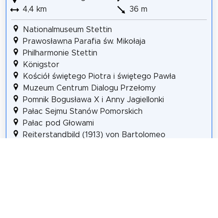
4,4 km
36 m
Nationalmuseum Stettin
Prawosławna Parafia św. Mikołaja
Philharmonie Stettin
Königstor
Kościół świętego Piotra i świętego Pawła
Muzeum Centrum Dialogu Przełomy
Pomnik Bogusława X i Anny Jagiellonki
Pałac Sejmu Stanów Pomorskich
Pałac pod Głowami
Reiterstandbild (1913) von Bartolomeo
Colleoniego
Pomnik Króla Maciusia I
Pomnik Marynarza
Archiwum Państwowe w Szczecinie
Kościół pw. Świętego Jana Chrzciciela
Pomnik Jana Czekanowskiego
Kirche Jesu Christi der Heiligen der Letzten