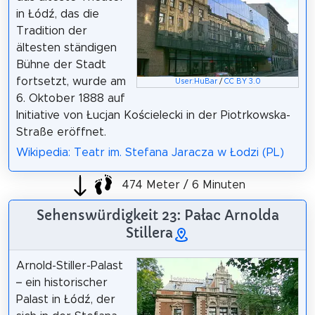
in Łódź, das die
Tradition der
ältesten ständigen
Bühne der Stadt
fortsetzt, wurde am
User:HuBar
/
CC BY 3.0
6. Oktober 1888 auf
Initiative von Łucjan Kościelecki in der Piotrkowska-
Straße eröffnet.
Wikipedia: Teatr im. Stefana Jaracza w Łodzi (PL)
474 Meter / 6 Minuten
Sehenswürdigkeit 23: Pałac Arnolda
Stillera
Arnold-Stiller-Palast
– ein historischer
Palast in Łódź, der