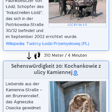
Fabrikbesitzer von
Łódź, Schöpfer des
"Industriellen Łódź",
das sich in der
Piotrkowska-Straße
/
CC BY-SA 3.0
30/32 befindet und
im September 2002 errichtet wurde.
Wikipedia: Twórcy Łodzi Przemysłowej (PL)
310 Meter / 4 Minuten
Sehenswürdigkeit 20: Kochankowie z
ulicy Kamiennej
Liebende aus der
Kamienna-Straße –
ein Brunnenrelief,
das Agnieszka
Osiecka gewidmet