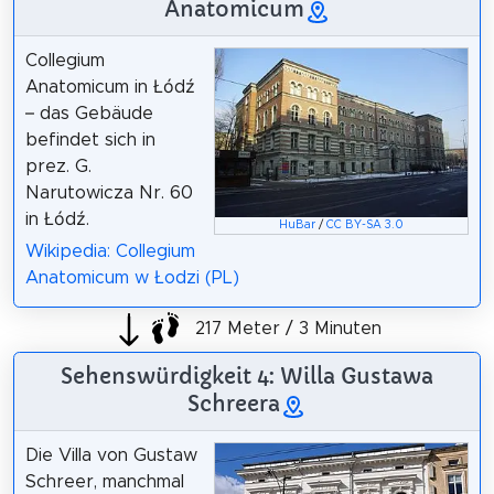
Anatomicum
Collegium
Anatomicum in Łódź
– das Gebäude
befindet sich in
prez. G.
Narutowicza Nr. 60
in Łódź.
HuBar
/
CC BY-SA 3.0
Wikipedia: Collegium
Anatomicum w Łodzi (PL)
217 Meter / 3 Minuten
Sehenswürdigkeit 4: Willa Gustawa
Schreera
Die Villa von Gustaw
Schreer, manchmal