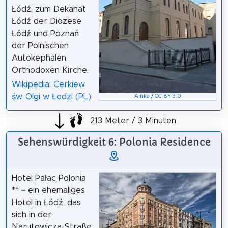
Łódź, zum Dekanat
Łódź der Diözese
Łódź und Poznań
der Polnischen
Autokephalen
Orthodoxen Kirche.
Wikipedia: Cerkiew
św. Olgi w Łodzi (PL)
Ainka
/
CC BY 3.0
213 Meter / 3 Minuten
Sehenswürdigkeit 6: Polonia Residence
Hotel Pałac Polonia
** – ein ehemaliges
Hotel in Łódź, das
sich in der
Narutowicza-Straße