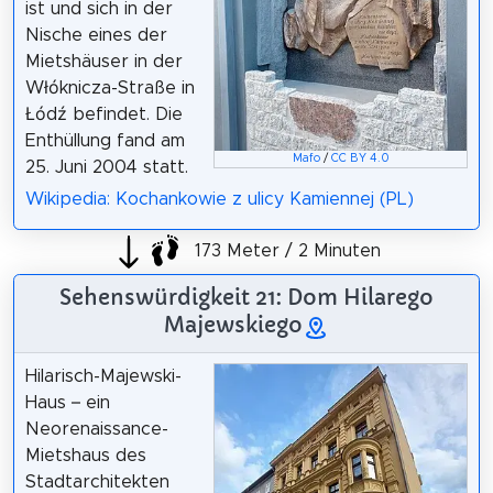
ist und sich in der
Nische eines der
Mietshäuser in der
Włóknicza-Straße in
Łódź befindet. Die
Enthüllung fand am
Mafo
/
CC BY 4.0
25. Juni 2004 statt.
Wikipedia: Kochankowie z ulicy Kamiennej (PL)
173 Meter / 2 Minuten
Sehenswürdigkeit 21: Dom Hilarego
Majewskiego
Hilarisch-Majewski-
Haus – ein
Neorenaissance-
Mietshaus des
Stadtarchitekten