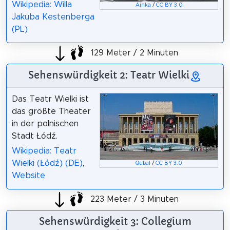
Wikipedia: Willa
Ainka
/
CC BY 3.0
Jakuba Kestenberga
(PL)
129 Meter / 2 Minuten
Sehenswürdigkeit 2: Teatr Wielki
Das Teatr Wielki ist
das größte Theater
in der polnischen
Stadt Łódź.
Wikipedia: Teatr
Wielki (Łódź) (DE)
,
Qubal
/
CC BY 3.0
Website
223 Meter / 3 Minuten
Sehenswürdigkeit 3: Collegium