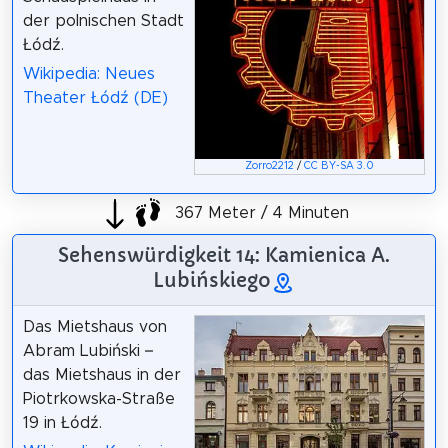
der polnischen Stadt
Łódź.
Wikipedia: Neues
Theater Łódź (DE)
Zorro2212
/
CC BY-SA 3.0
367 Meter / 4 Minuten
Sehenswürdigkeit 14: Kamienica A.
Lubińskiego
Das Mietshaus von
Abram Lubiński –
das Mietshaus in der
Piotrkowska-Straße
19 in Łódź.