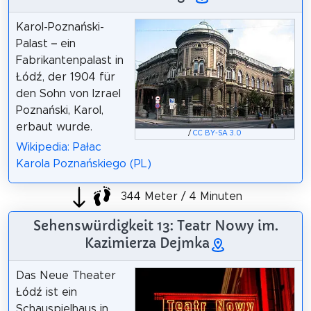
Karol-Poznański-
Palast – ein
Fabrikantenpalast in
Łódź, der 1904 für
den Sohn von Izrael
Poznański, Karol,
erbaut wurde.
/
CC BY-SA 3.0
Wikipedia: Pałac
Karola Poznańskiego (PL)
344 Meter / 4 Minuten
Sehenswürdigkeit 13: Teatr Nowy im.
Kazimierza Dejmka
Das Neue Theater
Łódź ist ein
Schauspielhaus in