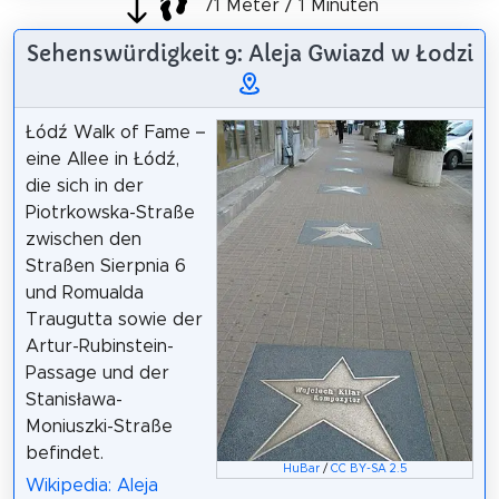
71 Meter / 1 Minuten
Sehenswürdigkeit 9: Aleja Gwiazd w Łodzi
Łódź Walk of Fame –
eine Allee in Łódź,
die sich in der
Piotrkowska-Straße
zwischen den
Straßen Sierpnia 6
und Romualda
Traugutta sowie der
Artur-Rubinstein-
Passage und der
Stanisława-
Moniuszki-Straße
befindet.
HuBar
/
CC BY-SA 2.5
Wikipedia: Aleja