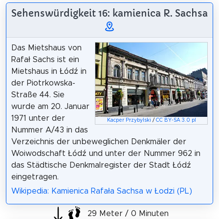
Sehenswürdigkeit 16: kamienica R. Sachsa
Das Mietshaus von
Rafał Sachs ist ein
Mietshaus in Łódź in
der Piotrkowska-
Straße 44. Sie
wurde am 20. Januar
1971 unter der
Kacper Przybylski
/
CC BY-SA 3.0 pl
Nummer A/43 in das
Verzeichnis der unbeweglichen Denkmäler der
Woiwodschaft Łódź und unter der Nummer 962 in
das Städtische Denkmalregister der Stadt Łódź
eingetragen.
Wikipedia: Kamienica Rafała Sachsa w Łodzi (PL)
29 Meter / 0 Minuten