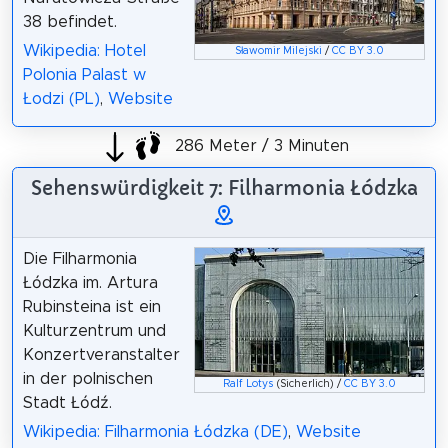
38 befindet.
Wikipedia: Hotel
Sławomir Milejski
/
CC BY 3.0
Polonia Palast w
Łodzi (PL)
,
Website
286 Meter / 3 Minuten
Sehenswürdigkeit 7: Filharmonia Łódzka
Die Filharmonia
Łódzka im. Artura
Rubinsteina ist ein
Kulturzentrum und
Konzertveranstalter
in der polnischen
Ralf Lotys
(Sicherlich) /
CC BY 3.0
Stadt Łódź.
Wikipedia: Filharmonia Łódzka (DE)
,
Website