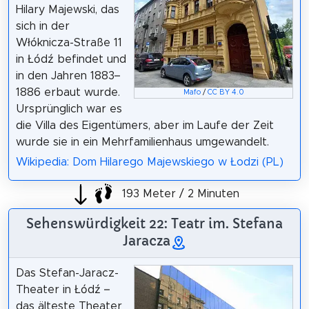
Hilary Majewski, das
sich in der
Włóknicza-Straße 11
in Łódź befindet und
in den Jahren 1883–
1886 erbaut wurde.
Mafo
/
CC BY 4.0
Ursprünglich war es
die Villa des Eigentümers, aber im Laufe der Zeit
wurde sie in ein Mehrfamilienhaus umgewandelt.
Wikipedia: Dom Hilarego Majewskiego w Łodzi (PL)
193 Meter / 2 Minuten
Sehenswürdigkeit 22: Teatr im. Stefana
Jaracza
Das Stefan-Jaracz-
Theater in Łódź –
das älteste Theater