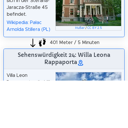
sich in der Stefana-
Jaracza-Straße 45
befindet.
Wikipedia: Pałac
HuBar
/
CC BY 2.5
Arnolda Stillera (PL)
401 Meter / 5 Minuten
Sehenswürdigkeit 24: Willa Leona
Rappaporta
Villa Leon
Rappaport – die Villa
befindet sich in der
Straße Rewolucji
1905 r. in Łódź.
Wikipedia: Willa
Leona Rappaporta
(PL)