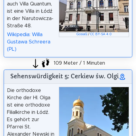
auch Villa Quantum,
ist eine Villa in Łódź
in der Narutowicza-
Straße 48.
Wikipedia: Willa
GosiaQ
/
CC BY-SA 4.0
Gustawa Schreera
(PL)
109 Meter / 1 Minuten
Sehenswürdigkeit 5: Cerkiew św. Olgi
Die orthodoxe
Kirche der Hl. Olga
ist eine orthodoxe
Filialkirche in Łódź.
Es gehört zur
Pfarrei St.
Alexander Newski in