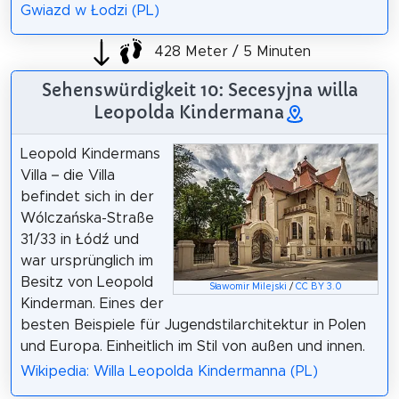
Gwiazd w Łodzi (PL)
428 Meter / 5 Minuten
Sehenswürdigkeit 10: Secesyjna willa
Leopolda Kindermana
Leopold Kindermans
Villa – die Villa
befindet sich in der
Wólczańska-Straße
31/33 in Łódź und
war ursprünglich im
Besitz von Leopold
Sławomir Milejski
/
CC BY 3.0
Kinderman. Eines der
besten Beispiele für Jugendstilarchitektur in Polen
und Europa. Einheitlich im Stil von außen und innen.
Wikipedia: Willa Leopolda Kindermanna (PL)