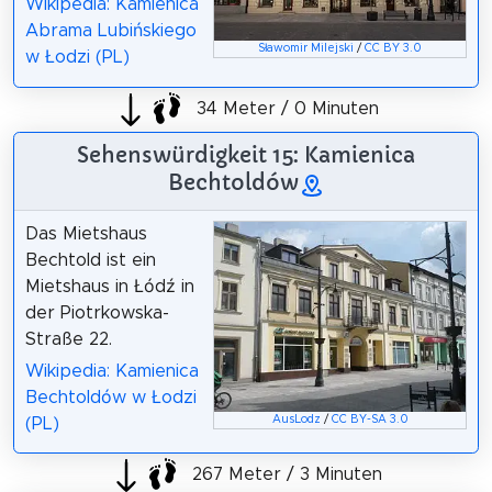
Wikipedia: Kamienica
Abrama Lubińskiego
Sławomir Milejski
/
CC BY 3.0
w Łodzi (PL)
34 Meter / 0 Minuten
Sehenswürdigkeit 15: Kamienica
Bechtoldów
Das Mietshaus
Bechtold ist ein
Mietshaus in Łódź in
der Piotrkowska-
Straße 22.
Wikipedia: Kamienica
Bechtoldów w Łodzi
AusLodz
/
CC BY-SA 3.0
(PL)
267 Meter / 3 Minuten