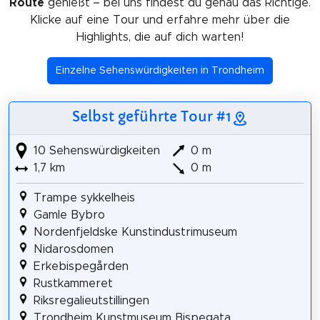
Route
genießt – bei uns findest du genau das Richtige.
Klicke auf eine Tour und erfahre mehr über die
Highlights, die auf dich warten!
Einzelne Sehenswürdigkeiten in Trondheim
Selbst geführte Tour #1
10 Sehenswürdigkeiten
0 m
1,7 km
0 m
Trampe sykkelheis
Gamle Bybro
Nordenfjeldske Kunstindustrimuseum
Nidarosdomen
Erkebispegården
Rustkammeret
Riksregalieutstillingen
Trondheim Kunstmuseum Bispegata