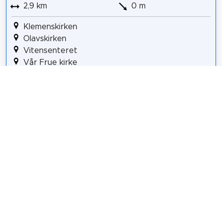
2,9 km
0 m
Klemenskirken
Olavskirken
Vitensenteret
Vår Frue kirke
Hornemansgården
Go'dagen
Stiftsgården
Stiftsgårdsparken
Olav Tryggvason
Justismuseet
Ilen kirke
Iladalen park
Details für Tour #3 in Trondheim