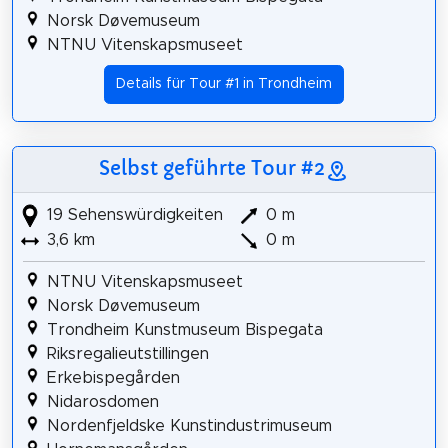
Norsk Døvemuseum
NTNU Vitenskapsmuseet
Details für Tour #1 in Trondheim
Selbst geführte Tour #2
19 Sehenswürdigkeiten
0 m
3,6 km
0 m
NTNU Vitenskapsmuseet
Norsk Døvemuseum
Trondheim Kunstmuseum Bispegata
Riksregalieutstillingen
Erkebispegården
Nidarosdomen
Nordenfjeldske Kunstindustrimuseum