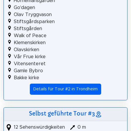
Hornemansgården
Go'dagen
Olav Tryggvason
Stiftsgårdsparken
Stiftsgården
Walk of Peace
Klemenskirken
Olavskirken
Vår Frue kirke
Vitensenteret
Gamle Bybro
Bakke kirke
Details für Tour #2 in Trondheim
Selbst geführte Tour #3
12 Sehenswürdigkeiten
0 m