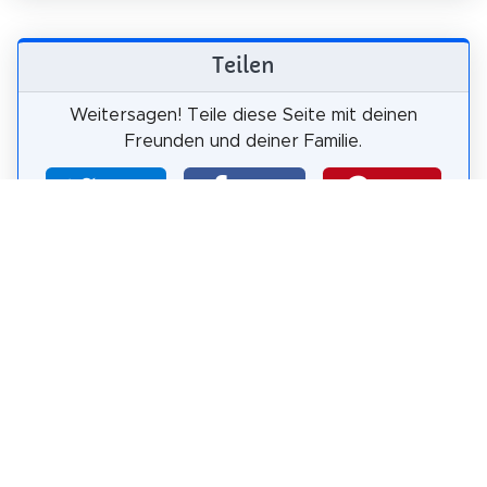
Teilen
Weitersagen! Teile diese Seite mit deinen
Freunden und deiner Familie.
tweet
teilen
pin it
teilen
teilen
mail
Wie wahrscheinlich ist es, dass du uns
weiterempfiehlst?
0
1
2
3
4
5
6
7
8