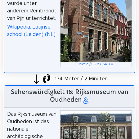
wurde unter
anderem Rembrandt
van Rijn unterrichtet.
Wikipedia: Latijnse
school (Leiden) (NL)
Biccie
/
CC BY-SA 3.0
174 Meter / 2 Minuten
Sehenswürdigkeit 16: Rijksmuseum van
Oudheden
Das Rijksmuseum van
Oudheden ist das
nationale
archäologische