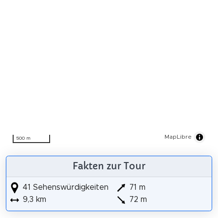
MapLibre
500 m
Fakten zur Tour
41 Sehenswürdigkeiten
71 m
9,3 km
72 m