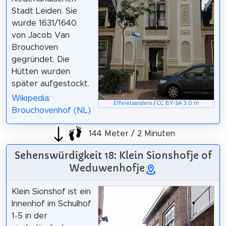
Stadt Leiden. Sie
wurde 1631/1640
von Jacob Van
Brouchoven
gegründet. Die
Hütten wurden
später aufgestockt.
Wikipedia:
Effeietsanders
/
CC BY-SA 3.0 nl
Brouchovenhof (NL)
144 Meter / 2 Minuten
Sehenswürdigkeit 18: Klein Sionshofje of
Weduwenhofje
Klein Sionshof ist ein
Innenhof im Schulhof
1-5 in der