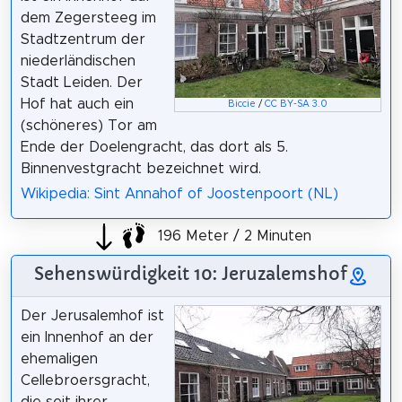
dem Zegersteeg im
Stadtzentrum der
niederländischen
Stadt Leiden. Der
Hof hat auch ein
Biccie
/
CC BY-SA 3.0
(schöneres) Tor am
Ende der Doelengracht, das dort als 5.
Binnenvestgracht bezeichnet wird.
Wikipedia: Sint Annahof of Joostenpoort (NL)
196 Meter / 2 Minuten
Sehenswürdigkeit 10: Jeruzalemshof
Der Jerusalemhof ist
ein Innenhof an der
ehemaligen
Cellebroersgracht,