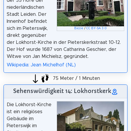
der 35 Höfe der
niederländischen
Stadt Leiden. Der
Innenhof befindet
sich im Pieterswijk,
Biccie
/
CC BY-SA 3.0
direkt gegenüber
der Lokhorst-Kirche in der Pieterskerkstraat 10-12.
Der Hof wurde 1687 von Catharina Geschier, der
Witwe von Jan Michielsz, gegründet.
Wikipedia: Jean Michelhof (NL)
75 Meter / 1 Minuten
Sehenswürdigkeit 14: Lokhorstkerk
Die Lokhorst-Kirche
ist ein religiöses
Gebäude im
Pieterswijk im