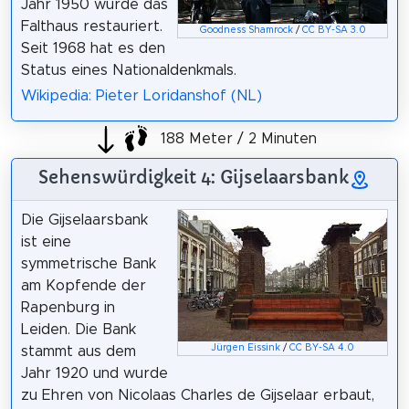
Jahr 1950 wurde das
Falthaus restauriert.
Goodness Shamrock
/
CC BY-SA 3.0
Seit 1968 hat es den
Status eines Nationaldenkmals.
Wikipedia: Pieter Loridanshof (NL)
188 Meter / 2 Minuten
Sehenswürdigkeit 4: Gijselaarsbank
Die Gijselaarsbank
ist eine
symmetrische Bank
am Kopfende der
Rapenburg in
Leiden. Die Bank
Jürgen Eissink
/
CC BY-SA 4.0
stammt aus dem
Jahr 1920 und wurde
zu Ehren von Nicolaas Charles de Gijselaar erbaut,