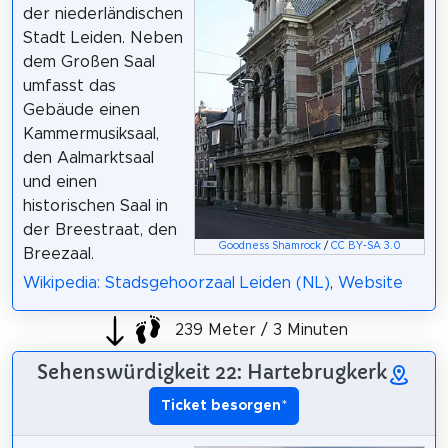
der niederländischen
Stadt Leiden. Neben
dem Großen Saal
umfasst das
Gebäude einen
Kammermusiksaal,
den Aalmarktsaal
und einen
historischen Saal in
der Breestraat, den
Goodness Shamrock
/
CC BY-SA 3.0
Breezaal.
Wikipedia: Stadsgehoorzaal Leiden (NL)
,
Website
239 Meter / 3 Minuten
Sehenswürdigkeit 22: Hartebrugkerk
Ticket besorgen
*