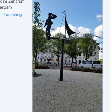
k im Zentrum
erdam.
 The sailing