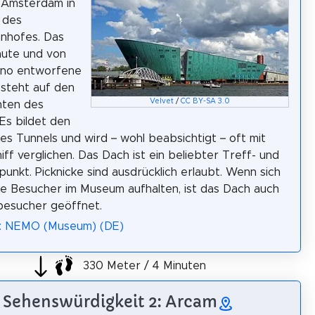
 Amsterdam in
 des
nhofes. Das
aute und von
ano entworfene
steht auf den
Velvet
/
CC BY-SA 3.0
ten des
 Es bildet den
es Tunnels und wird – wohl beabsichtigt – oft mit
iff verglichen. Das Dach ist ein beliebter Treff- und
punkt. Picknicke sind ausdrücklich erlaubt. Wenn sich
e Besucher im Museum aufhalten, ist das Dach auch
besucher geöffnet.
a: NEMO (Museum) (DE)
330 Meter / 4 Minuten
Sehenswürdigkeit 2: Arcam