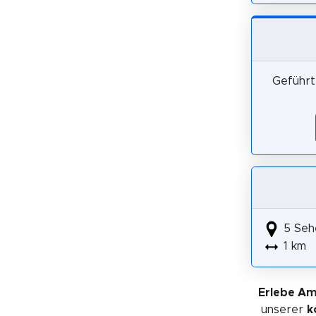
Geführt
5 Seh
1 km
Erlebe A
unserer
k