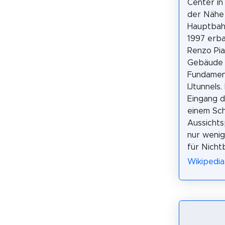
Center in
der Nähe
Hauptbah
1997 erb
Renzo Pi
Gebäude 
Fundamen
IJtunnels.
Eingang d
einem Sch
Aussichts
nur wenig
für Nicht
Wikipedi