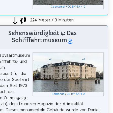
Ceescamel
/
CC BY-SA 4.0
224 Meter / 3 Minuten
Sehenswürdigkeit 4: Das
Schifffahrtmuseum
epvaartmuseum
hifffahrts- und
eum
seum) für die
te der Seefahrt
dam. Seit 1973
sich das
Fernando
/
CC BY-SA 4.0
m Zeemagazijn
in), dem früheren Magazin der Admiralität
m. Dieses monumentale Gebäude wurde von Daniel