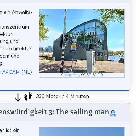
 ein Anwalts-
tionszentrum
ektur,
nung und
tsarchitektur
rdam und
g.
a: ARCAM (NL)
,
Ceescamel
/
CC BY-SA 4.0
336 Meter / 4 Minuten
nswürdigkeit 3: The sailing man
n ist ein