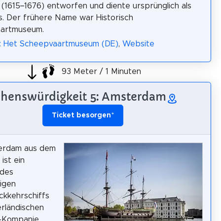
 (1615–1676) entworfen und diente ursprünglich als
. Der frühere Name war Historisch
artmuseum.
a: Het Scheepvaartmuseum (DE)
,
Website
93 Meter / 1 Minuten
henswürdigkeit 5: Amsterdam
Ticket besorgen
*
erdam aus dem
ist ein
des
igen
ckkehrschiffs
rländischen
n-Kompanie