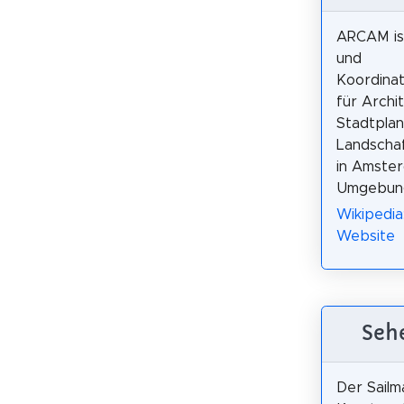
ARCAM ist
und
Koordina
für Archit
Stadtpla
Landschaf
in Amste
Umgebun
Wikipedi
Website
Sehe
Der Sailma