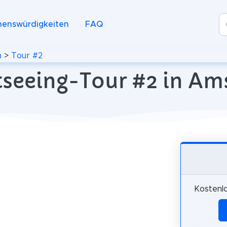
henswürdigkeiten
FAQ
m
>
Tour #2
tseeing-Tour #2 in A
Kostenl