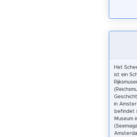
Het Sche
ist ein Sc
Rijksmus
(Reichsmu
Geschich
in Amster
befindet 
Museum i
(Seemagaz
Amsterda