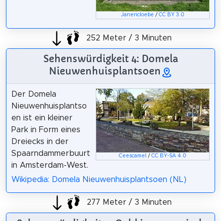
Janericloebe
/
CC BY 3.0
252 Meter / 3 Minuten
Sehenswürdigkeit 4: Domela
Nieuwenhuisplantsoen
Der Domela
Nieuwenhuisplantso
en ist ein kleiner
Park in Form eines
Dreiecks in der
Spaarndammerbuurt
Ceescamel
/
CC BY-SA 4.0
in Amsterdam-West.
Wikipedia: Domela Nieuwenhuisplantsoen (NL)
277 Meter / 3 Minuten