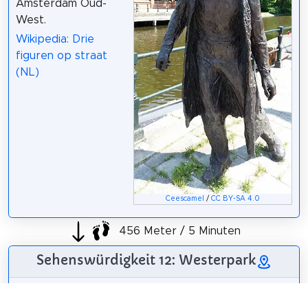
Amsterdam Oud-
West.
Wikipedia: Drie
figuren op straat
(NL)
Ceescamel
/
CC BY-SA 4.0
456 Meter / 5 Minuten
Sehenswürdigkeit 12: Westerpark
Der Westerpark ist