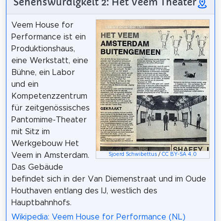
Sehenswürdigkeit 2: Het Veem Theater
Veem House for
Performance ist ein
Produktionshaus,
eine Werkstatt, eine
Bühne, ein Labor
und ein
Kompetenzzentrum
für zeitgenössisches
Pantomime-Theater
mit Sitz im
Werkgebouw Het
Veem in Amsterdam.
Sjoerd Schwibettus
/
CC BY-SA 4.0
Das Gebäude
befindet sich in der Van Diemenstraat und im Oude
Houthaven entlang des IJ, westlich des
Hauptbahnhofs.
Wikipedia: Veem House for Performance (NL)