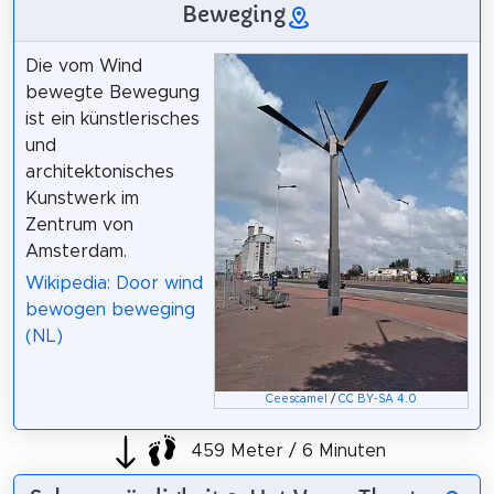
Beweging
Die vom Wind
bewegte Bewegung
ist ein künstlerisches
und
architektonisches
Kunstwerk im
Zentrum von
Amsterdam.
Wikipedia: Door wind
bewogen beweging
(NL)
Ceescamel
/
CC BY-SA 4.0
459 Meter / 6 Minuten