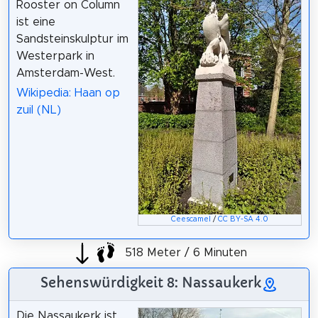
Rooster on Column
ist eine
Sandsteinskulptur im
Westerpark in
Amsterdam-West.
Wikipedia: Haan op
zuil (NL)
Ceescamel
/
CC BY-SA 4.0
518 Meter / 6 Minuten
Sehenswürdigkeit 8: Nassaukerk
Die Nassaukerk ist