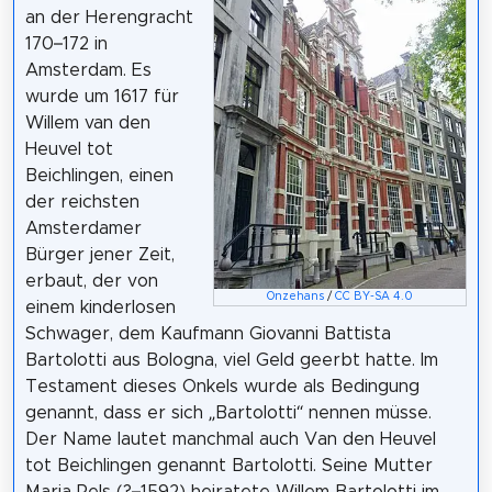
an der Herengracht
170–172 in
Amsterdam. Es
wurde um 1617 für
Willem van den
Heuvel tot
Beichlingen, einen
der reichsten
Amsterdamer
Bürger jener Zeit,
erbaut, der von
Onzehans
/
CC BY-SA 4.0
einem kinderlosen
Schwager, dem Kaufmann Giovanni Battista
Bartolotti aus Bologna, viel Geld geerbt hatte. Im
Testament dieses Onkels wurde als Bedingung
genannt, dass er sich „Bartolotti“ nennen müsse.
Der Name lautet manchmal auch Van den Heuvel
tot Beichlingen genannt Bartolotti. Seine Mutter
Maria Pels (?–1592) heiratete Willem Bartolotti im