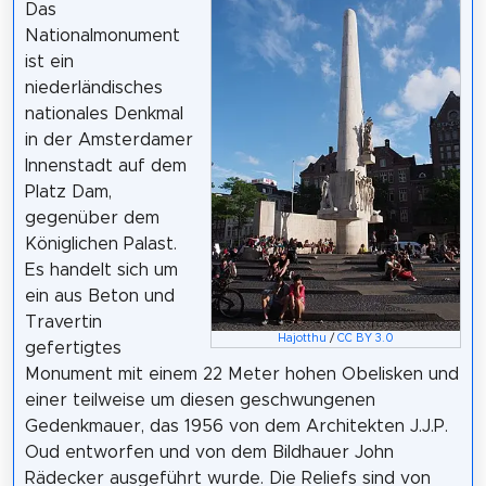
Das
Nationalmonument
ist ein
niederländisches
nationales Denkmal
in der Amsterdamer
Innenstadt auf dem
Platz Dam,
gegenüber dem
Königlichen Palast.
Es handelt sich um
ein aus Beton und
Travertin
Hajotthu
/
CC BY 3.0
gefertigtes
Monument mit einem 22 Meter hohen Obelisken und
einer teilweise um diesen geschwungenen
Gedenkmauer, das 1956 von dem Architekten J.J.P.
Oud entworfen und von dem Bildhauer John
Rädecker ausgeführt wurde. Die Reliefs sind von