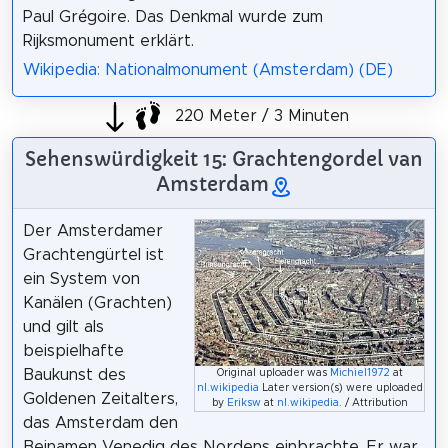
Paul Grégoire. Das Denkmal wurde zum
Rijksmonument erklärt.
Wikipedia: Nationalmonument (Amsterdam) (DE)
220 Meter / 3 Minuten
Sehenswürdigkeit 15: Grachtengordel van
Amsterdam
Der Amsterdamer
Grachtengürtel ist
ein System von
Kanälen (Grachten)
und gilt als
beispielhafte
Baukunst des
Original uploader was
Michiel1972
at
nl.wikipedia
Later version(s) were uploaded
Goldenen Zeitalters,
by
Eriksw
at
nl.wikipedia
. / Attribution
das Amsterdam den
Beinamen Venedig des Nordens einbrachte. Er war