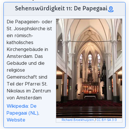
Sehenswürdigkeit 11: De Papegaai
Die Papageien- oder
St. Josephskirche ist
ein römisch-
katholisches
Kirchengebäude in
Amsterdam. Das
Gebäude und die
religiöse
Gemeinschaft sind
Teil der Pfarrei St.
Nikolaus im Zentrum
von Amsterdam
Wikipedia: De
Papegaai (NL)
,
Website
Richard Broekhuijzen
/
CC BY-SA 3.0