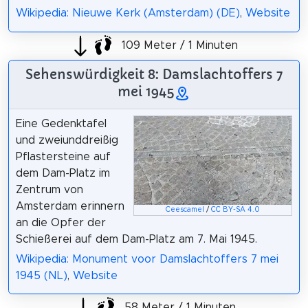
Wikipedia: Nieuwe Kerk (Amsterdam) (DE)
,
Website
109 Meter / 1 Minuten
Sehenswürdigkeit 8: Damslachtoffers 7
mei 1945
Eine Gedenktafel
und zweiunddreißig
Pflastersteine auf
dem Dam-Platz im
Zentrum von
Amsterdam erinnern
Ceescamel
/
CC BY-SA 4.0
an die Opfer der
Schießerei auf dem Dam-Platz am 7. Mai 1945.
Wikipedia: Monument voor Damslachtoffers 7 mei
1945 (NL)
,
Website
58 Meter / 1 Minuten