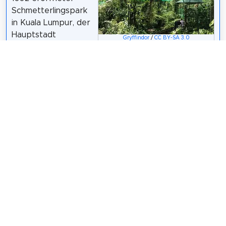
Schmetterlingspark
in Kuala Lumpur, der
Hauptstadt
Gryffindor
/
CC BY-SA 3.0
Malaysias. In
unmittelbarer Nachbarschaft befindet sich der
Kuala Lumpur Bird Park. Aufgrund der 2019
ausgebrochenen COVID-19-Pandemie musste der
Schmetterlingspark für mehrere Monate schließen,
konnte demzufolge keine Einnahmen generieren
und geriet in erhebliche finanzielle Schwierigkeiten.
Wikipedia: Kuala Lumpur Butterfly Park (DE)
,
Website
Teilen
Weitersagen! Teile diese Seite mit deinen
Freunden und deiner Familie.