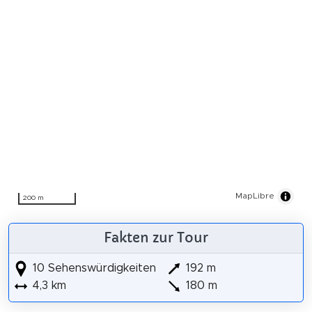
MapLibre
200 m
Fakten zur Tour
10 Sehenswürdigkeiten
192 m
4,3 km
180 m