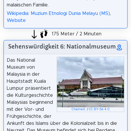
malaiischen Familie.
Wikipedia: Muzium Etnologi Dunia Melayu (MS)
,
Website
175 Meter / 2 Minuten
Sehenswürdigkeit 6: Nationalmuseum
Das National
Museum von
Malaysia in der
Hauptstadt Kuala
Lumpur präsentiert
die Kulturgeschichte
Malaysias beginnend
mit der Vor- und
Chainwit.
/
CC BY-SA 4.0
Frühgeschichte, der
Ankunft des Islams über die Kolonialzeit bis in die
Neuzeit. Das Museum befindet sich bei Perdana