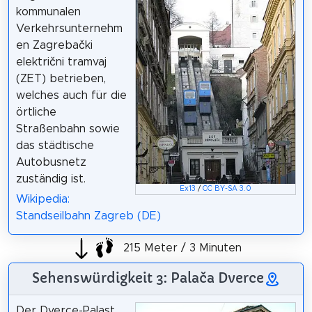
kommunalen
Verkehrsunternehm
en Zagrebački
električni tramvaj
(ZET) betrieben,
welches auch für die
örtliche
Straßenbahn sowie
das städtische
Autobusnetz
zuständig ist.
Ex13
/
CC BY-SA 3.0
Wikipedia:
Standseilbahn Zagreb (DE)
215 Meter / 3 Minuten
Sehenswürdigkeit 3: Palača Dverce
Der Dverce-Palast