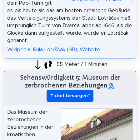
SpeedyGonsales
/
CC BY-SA 3.0
dem Pop-Turm gilt
es bis heute als das am besten erhaltene Gebäude
des Verteidigungssystems der Stadt. Lotrščak hieß
ursprünglich Turm von Dverca, aber ab 1646, als die
Glocke darin aufgestellt wurde, wurde er Lotrščak
genannt.
Wikipedia: Kula Lotrščak (HR)
,
Website
55 Meter / 1 Minuten
Sehenswürdigkeit 5: Museum der
zerbrochenen Beziehungen
Ticket besorgen
*
Das Museum der
zerbrochenen
Beziehungen in der
kroatischen