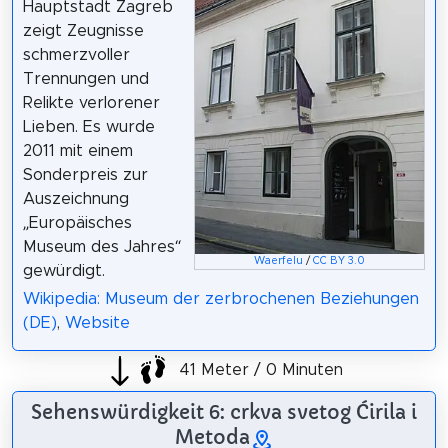
Hauptstadt Zagreb
zeigt Zeugnisse
schmerzvoller
Trennungen und
Relikte verlorener
Lieben. Es wurde
2011 mit einem
Sonderpreis zur
Auszeichnung
„Europäisches
Museum des Jahres“
Waerfelu
/
CC BY 3.0
gewürdigt.
Wikipedia: Museum der zerbrochenen Beziehungen
(DE)
,
Website
41 Meter / 0 Minuten
Sehenswürdigkeit 6: crkva svetog Ćirila i
Metoda