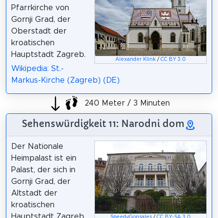
Pfarrkirche von
Gornji Grad, der
Oberstadt der
kroatischen
Hauptstadt Zagreb.
Alexander Klink
/
CC BY 3.0
Wikipedia: St.-
Markus-Kirche (Zagreb) (DE)
240 Meter / 3 Minuten
Sehenswürdigkeit 11: Narodni dom
Der Nationale
Heimpalast ist ein
Palast, der sich in
Gornji Grad, der
Altstadt der
kroatischen
Hauptstadt Zagreb,
SpeedyGonsales
/
CC BY-SA 3.0