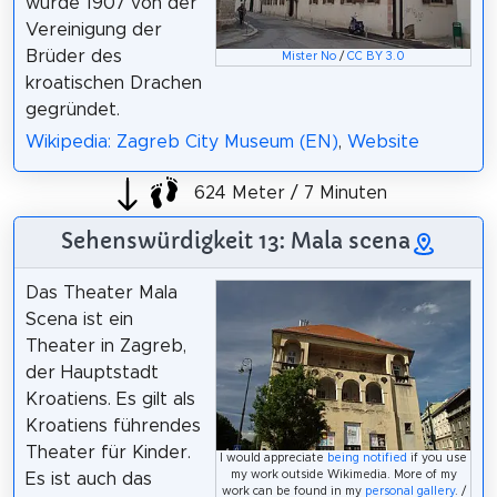
wurde 1907 von der
Vereinigung der
Brüder des
Mister No
/
CC BY 3.0
kroatischen Drachen
gegründet.
Wikipedia: Zagreb City Museum (EN)
,
Website
624 Meter / 7 Minuten
Sehenswürdigkeit 13: Mala scena
Das Theater Mala
Scena ist ein
Theater in Zagreb,
der Hauptstadt
Kroatiens. Es gilt als
Kroatiens führendes
Theater für Kinder.
I would appreciate
being notified
if you use
my work outside Wikimedia. More of my
Es ist auch das
work can be found in my
personal gallery
. /