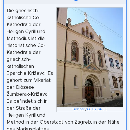
Die griechisch-
katholische Co-
Kathedrale der
Heiligen Cyrill und
Methodius ist die
historistische Co-
Kathedrale der
griechisch-
katholischen
Eparchie Križevci. Es
gehört zum Vikariat
der Diözese
Žumberak-Križevci.
Es befindet sich in
der Straße der
Tromber
/
CC BY-SA 3.0
Heiligen Kyrill und
Method in der Oberstadt von Zagreb, in der Nähe
des Markusplatzes.