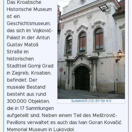
Das Kroatische
Historische Museum
ist ein
Geschichtsmuseum,
das sich im Vojković-
Palast in der Antun
Gustav Matoš
Straße im
historischen
Stadtteil Gornji Grad
in Zagreb, Kroatien,
befindet. Der
museale Bestand
besteht aus rund
300.000 Objekten,
Suradnik13
/
CC BY-SA 4.0
die in 17 Sammlungen
aufgeteilt sind. Neben einem Teil des Meštrović-
Pavillons verwaltet es auch das Ivan Goran Kovačić
Memorial Museum in Lukovdol.