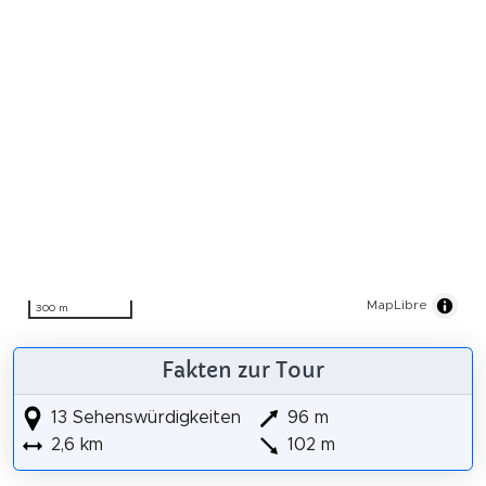
MapLibre
300 m
Fakten zur Tour
13 Sehenswürdigkeiten
96 m
2,6 km
102 m