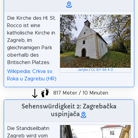
Die Kirche des Hl. St.
Rocco ist eine
katholische Kirche in
Zagreb, im
gleichnamigen Park
oberhalb des
Britischen Platzes.
Janjko
/
CC BY-SA 4.0
Wikipedia: Crkva sv.
Roka u Zagrebu (HR)
817 Meter / 10 Minuten
Sehenswürdigkeit 2: Zagrebačka
uspinjača
Die Standseilbahn
Zagreb wird vom