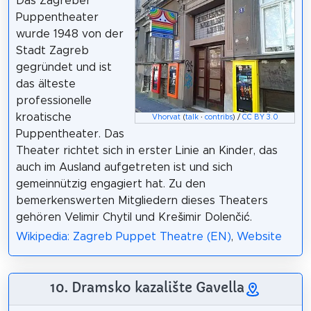
Das Zagreber
Puppentheater
wurde 1948 von der
Stadt Zagreb
gegründet und ist
das älteste
professionelle
kroatische
Vhorvat
(
talk
·
contribs
) /
CC BY 3.0
Puppentheater. Das
Theater richtet sich in erster Linie an Kinder, das
auch im Ausland aufgetreten ist und sich
gemeinnützig engagiert hat. Zu den
bemerkenswerten Mitgliedern dieses Theaters
gehören Velimir Chytil und Krešimir Dolenčić.
Wikipedia: Zagreb Puppet Theatre (EN)
,
Website
10. Dramsko kazalište Gavella