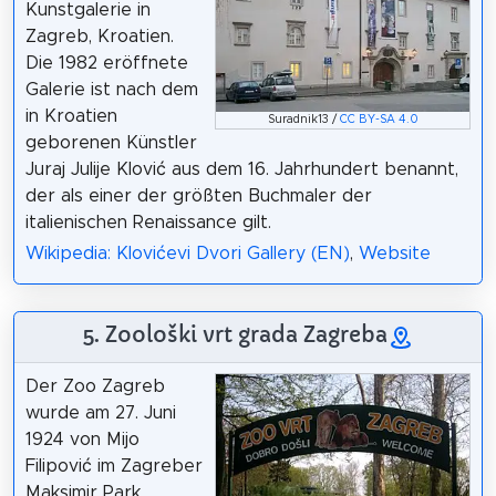
Kunstgalerie in
Zagreb, Kroatien.
Die 1982 eröffnete
Galerie ist nach dem
in Kroatien
Suradnik13 /
CC BY-SA 4.0
geborenen Künstler
Juraj Julije Klović aus dem 16. Jahrhundert benannt,
der als einer der größten Buchmaler der
italienischen Renaissance gilt.
Wikipedia: Klovićevi Dvori Gallery (EN)
,
Website
5. Zoološki vrt grada Zagreba
Der Zoo Zagreb
wurde am 27. Juni
1924 von Mijo
Filipović im Zagreber
Maksimir Park