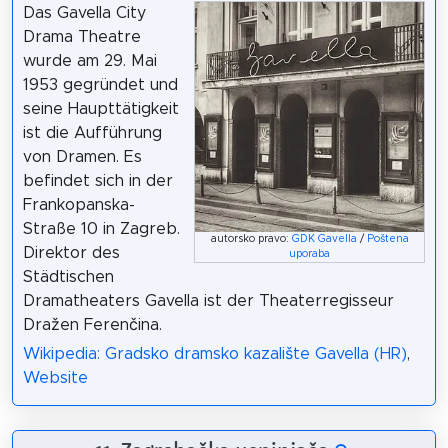
Das Gavella City
Drama Theatre
wurde am 29. Mai
1953 gegründet und
seine Haupttätigkeit
ist die Aufführung
von Dramen. Es
befindet sich in der
Frankopanska-
Straße 10 in Zagreb.
autorsko pravo:
GDK Gavella
/
Poštena
Direktor des
uporaba
Städtischen
Dramatheaters Gavella ist der Theaterregisseur
Dražen Ferenčina.
Wikipedia: Gradsko dramsko kazalište Gavella (HR)
,
Website