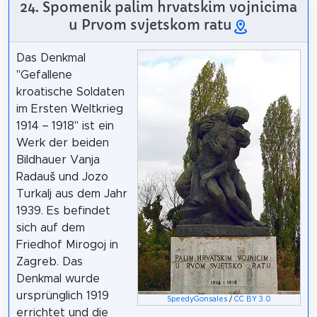
24. Spomenik palim hrvatskim vojnicima
u Prvom svjetskom ratu
Das Denkmal
"Gefallene
kroatische Soldaten
im Ersten Weltkrieg
1914 – 1918" ist ein
Werk der beiden
Bildhauer Vanja
Radauš und Jozo
Turkalj aus dem Jahr
1939. Es befindet
sich auf dem
Friedhof Mirogoj in
Zagreb. Das
Denkmal wurde
ursprünglich 1919
SpeedyGonsales
/
CC BY 3.0
errichtet und die