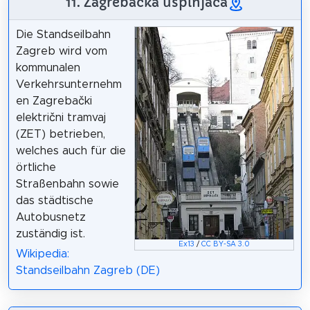
11. Zagrebačka uspinjača
Die Standseilbahn
Zagreb wird vom
kommunalen
Verkehrsunternehm
en Zagrebački
električni tramvaj
(ZET) betrieben,
welches auch für die
örtliche
Straßenbahn sowie
das städtische
Autobusnetz
zuständig ist.
Ex13
/
CC BY-SA 3.0
Wikipedia:
Standseilbahn Zagreb (DE)