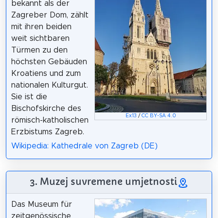
bekannt als der
Zagreber Dom, zählt
mit ihren beiden
weit sichtbaren
Türmen zu den
höchsten Gebäuden
Kroatiens und zum
nationalen Kulturgut.
Sie ist die
Bischofskirche des
Ex13
/
CC BY-SA 4.0
römisch-katholischen
Erzbistums Zagreb.
Wikipedia: Kathedrale von Zagreb (DE)
3. Muzej suvremene umjetnosti
Das Museum für
zeitgenössische