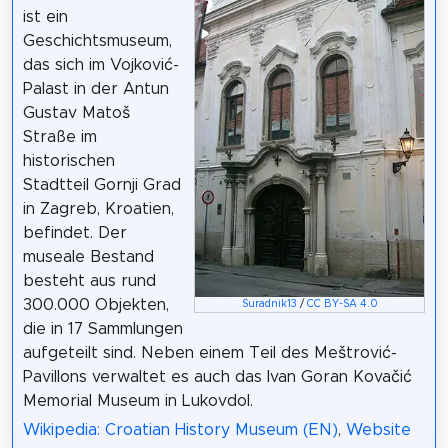
ist ein
Geschichtsmuseum,
das sich im Vojković-
Palast in der Antun
Gustav Matoš
Straße im
historischen
Stadtteil Gornji Grad
in Zagreb, Kroatien,
befindet. Der
museale Bestand
besteht aus rund
300.000 Objekten,
Suradnik13
/
CC BY-SA 4.0
die in 17 Sammlungen
aufgeteilt sind. Neben einem Teil des Meštrović-
Pavillons verwaltet es auch das Ivan Goran Kovačić
Memorial Museum in Lukovdol.
Wikipedia: Croatian History Museum (EN)
,
Website