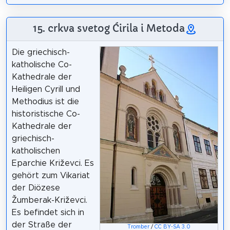
15. crkva svetog Ćirila i Metoda
Die griechisch-
katholische Co-
Kathedrale der
Heiligen Cyrill und
Methodius ist die
historistische Co-
Kathedrale der
griechisch-
katholischen
Eparchie Križevci. Es
gehört zum Vikariat
der Diözese
Žumberak-Križevci.
Es befindet sich in
der Straße der
Tromber
/
CC BY-SA 3.0