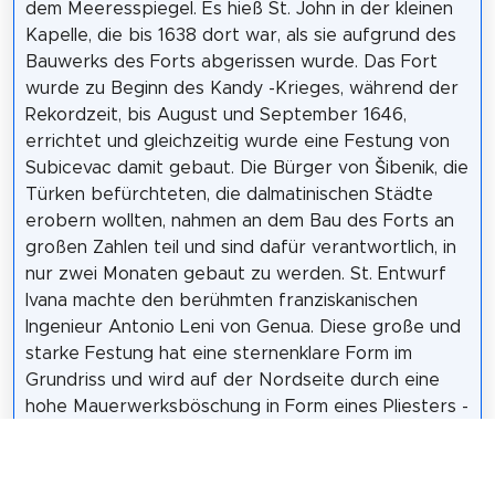
dem Meeresspiegel. Es hieß St. John in der kleinen
Kapelle, die bis 1638 dort war, als sie aufgrund des
Bauwerks des Forts abgerissen wurde. Das Fort
wurde zu Beginn des Kandy -Krieges, während der
Rekordzeit, bis August und September 1646,
errichtet und gleichzeitig wurde eine Festung von
Subicevac damit gebaut. Die Bürger von Šibenik, die
Türken befürchteten, die dalmatinischen Städte
erobern wollten, nahmen an dem Bau des Forts an
großen Zahlen teil und sind dafür verantwortlich, in
nur zwei Monaten gebaut zu werden. St. Entwurf
Ivana machte den berühmten franziskanischen
Ingenieur Antonio Leni von Genua. Diese große und
starke Festung hat eine sternenklare Form im
Grundriss und wird auf der Nordseite durch eine
hohe Mauerwerksböschung in Form eines Pliesters -
A Tal. Tanaglia und daher war der Name des Tanja
für sie üblich. Um St. John fand 1647 statt. Als die
Türken unter der Führung von Tekeli-Pasha