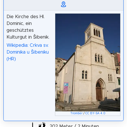
Die Kirche des Hl.
Dominic, ein
geschütztes
Kulturgut in Šibenik.
Wikipedia: Crkva sv.
Dominika u Šibeniku
(HR)
Tromber
/
CC BY-SA 4.0
202 Meter / 2 Minuten