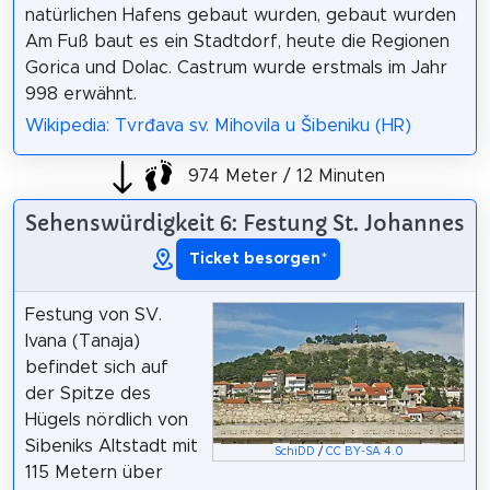
natürlichen Hafens gebaut wurden, gebaut wurden
Am Fuß baut es ein Stadtdorf, heute die Regionen
Gorica und Dolac. Castrum wurde erstmals im Jahr
998 erwähnt.
Wikipedia: Tvrđava sv. Mihovila u Šibeniku (HR)
974 Meter / 12 Minuten
Sehenswürdigkeit 6: Festung St. Johannes
Ticket besorgen
*
Festung von SV.
Ivana (Tanaja)
befindet sich auf
der Spitze des
Hügels nördlich von
Sibeniks Altstadt mit
SchiDD
/
CC BY-SA 4.0
115 Metern über