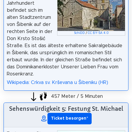
Jahrhundert
befindet sich im
alten Stadtzentrum
von Šibenik auf der
rechten Seite in der
SchiDD
/
CC BY-SA 4.0
Don Krsto Stošić
Straße. Es ist das älteste erhaltene Sakralgebäude
in Šibenik, das ursprünglich im romanischen Stil
erbaut wurde. In der gleichen Straße befindet sich
das Dominikanerkloster Unserer Lieben Frau vom
Rosenkranz.
Wikipedia: Crkva sv. Krševana u Šibeniku (HR)
457 Meter / 5 Minuten
Sehenswürdigkeit 5: Festung St. Michael
Ticket besorgen
*