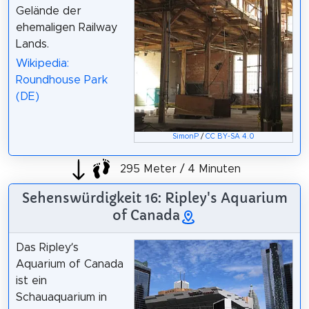
Gelände der
ehemaligen Railway
Lands.
Wikipedia:
Roundhouse Park
(DE)
SimonP
/
CC BY-SA 4.0
295 Meter / 4 Minuten
Sehenswürdigkeit 16: Ripley's Aquarium
of Canada
Das Ripley’s
Aquarium of Canada
ist ein
Schauaquarium in