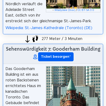
Nördlich verläuft die
Adelaide Street
–
Wladyslaw
/
CC BY-SA 3.0
[Disk.]
East, östlich von ihr
erstreckt sich der gleichnamige St.-James-Park.
Wikipedia: St.-James-Kathedrale (Toronto) (DE)
277 Meter / 3 Minuten
Sehenswürdigkeit 7: Gooderham Building
Ticket besorgen
*
Das Gooderham
Building ist ein aus
roten Backsteinen
errichtetes Haus im
kanadischen
Toronto. Das
Gebäude befindet