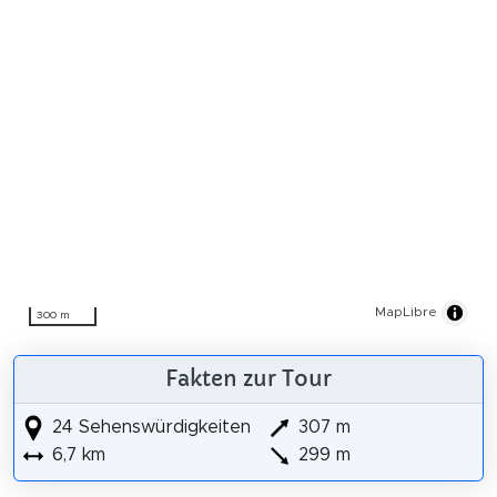
MapLibre
300 m
Fakten zur Tour
24 Sehenswürdigkeiten
307 m
6,7 km
299 m