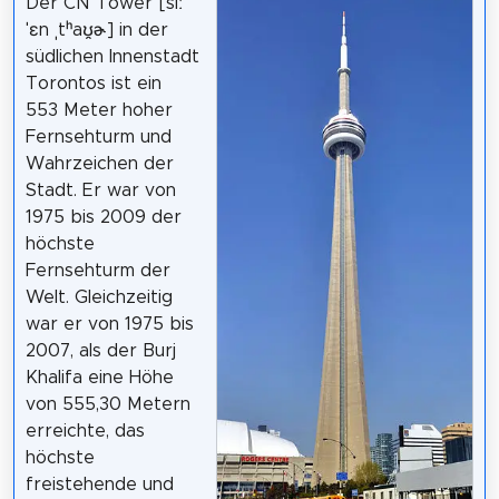
Der CN Tower [siː
ˈɛn ˌtʰaʊ̯ɚ] in der
südlichen Innenstadt
Torontos ist ein
553 Meter hoher
Fernsehturm und
Wahrzeichen der
Stadt. Er war von
1975 bis 2009 der
höchste
Fernsehturm der
Welt. Gleichzeitig
war er von 1975 bis
2007, als der Burj
Khalifa eine Höhe
von 555,30 Metern
erreichte, das
höchste
freistehende und