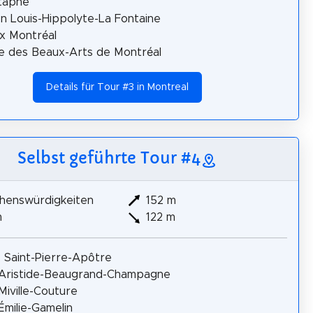
taphe
n Louis-Hippolyte-La Fontaine
ax Montréal
 des Beaux-Arts de Montréal
Details für Tour #3 in Montreal
Selbst geführte Tour #4
henswürdigkeiten
152 m
m
122 m
e Saint-Pierre-Apôtre
 Aristide-Beaugrand-Champagne
Miville-Couture
Émilie-Gamelin