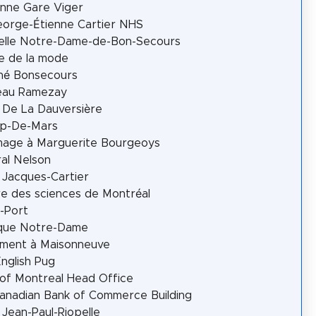
nne Gare Viger
eorge-Étienne Cartier NHS
elle Notre-Dame-de-Bon-Secours
e de la mode
hé Bonsecours
eau Ramezay
 De La Dauversière
p-De-Mars
age à Marguerite Bourgeoys
al Nelson
 Jacques-Cartier
e des sciences de Montréal
-Port
ique Notre-Dame
ment à Maisonneuve
nglish Pug
of Montreal Head Office
anadian Bank of Commerce Building
 Jean-Paul-Riopelle