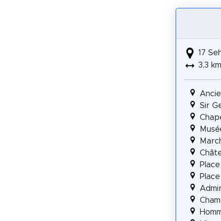
17 Se
3,3 k
Ancie
Sir G
Chap
Musé
Marc
Chât
Place
Place
Admir
Cham
Homm