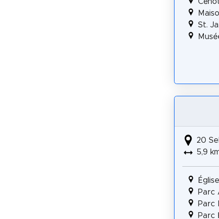
Céno
Maiso
St. J
Musée
20 Se
5,9 k
Églis
Parc
Parc 
Parc 