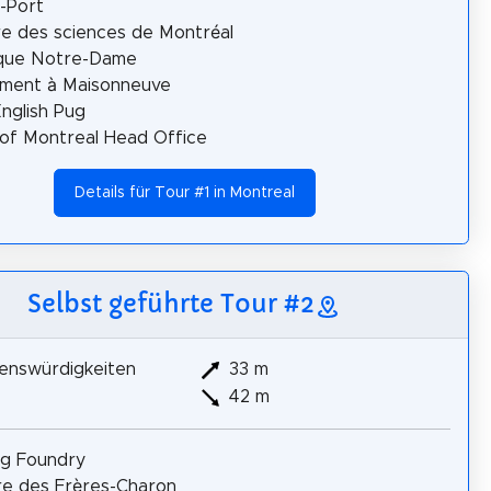
-Port
e des sciences de Montréal
ique Notre-Dame
ment à Maisonneuve
nglish Pug
of Montreal Head Office
Details für Tour #1 in Montreal
Selbst geführte Tour #2
enswürdigkeiten
33 m
42 m
ng Foundry
e des Frères-Charon