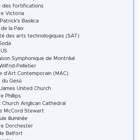
e des fortifications
e Victoria
Patrick's Basilica
 de la Paix
té des arts technologiques (SAT)
 Soda
LUS
ison Symphonique de Montréal
Wilfrid-Pelletier
e d'Art Contemporain (MAC)
e du Gesú
 James United Church
e Phillips
t Church Anglican Cathedral
e McCord Stewart
ule illuminée
re Dorchester
de Belfort