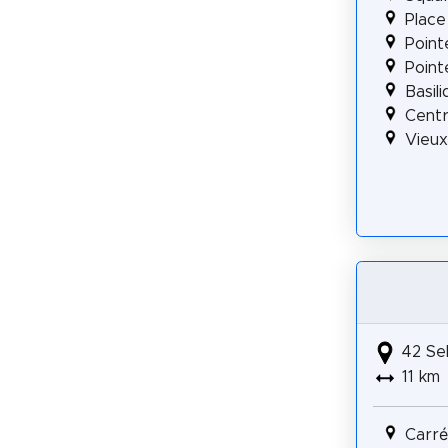
Place
Point
Point
Basil
Centr
Vieux
42 Se
11 km
Carré