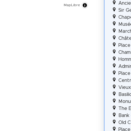
Ancie
MapLibre
Sir G
Chap
Musé
Marc
Chât
Place
Cham
Homm
Admir
Place
Centr
Vieux
Basil
Monu
The E
Bank 
Old C
Place