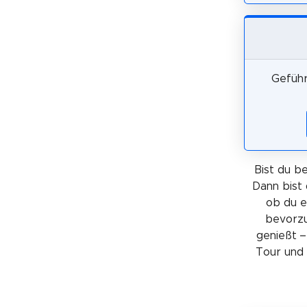
Geführ
Bist du be
Dann bist 
ob du 
bevorzu
genießt –
Tour und 