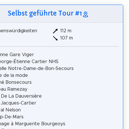
Selbst geführte Tour #1
henswürdigkeiten
112 m
m
107 m
nne Gare Viger
eorge-Étienne Cartier NHS
elle Notre-Dame-de-Bon-Secours
e de la mode
hé Bonsecours
eau Ramezay
 De La Dauversière
 Jacques-Cartier
al Nelson
p-De-Mars
age à Marguerite Bourgeoys