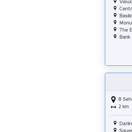
Vieux
Centr
Basil
Monu
The E
Bank 
8 Seh
2 km
Darli
Squar