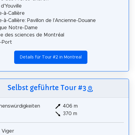
 d'Youville
e-à-Callière
e-à-Callière: Pavillon de l'Ancienne-Douane
ique Notre-Dame
e des sciences de Montréal
-Port
Details für Tour #2 in Montreal
Selbst geführte Tour #3
henswürdigkeiten
406 m
370 m
 Viger