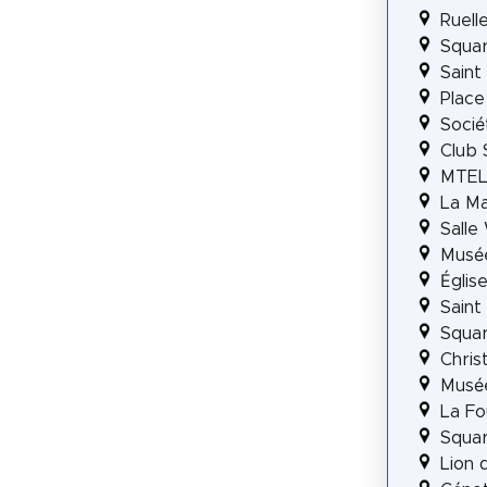
Ruell
Squar
Saint 
Place
Socié
Club
MTE
La Ma
Salle 
Musé
Églis
Saint
Squar
Chris
Musé
La Fo
Squa
Lion 