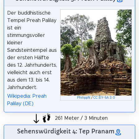
Der buddhistische
Tempel Preah Palilay
ist ein
stimmungsvoller
kleiner
Sandsteintempel aus
der ersten Hälfte
des 12. Jahrhunderts,
vielleicht auch erst
aus dem 13. bis 14.
Jahrhundert.
Wikipedia: Preah
PhilippN
/
CC BY-SA 3.0
Palilay (DE)
261 Meter / 3 Minuten
Sehenswürdigkeit 4: Tep Pranam