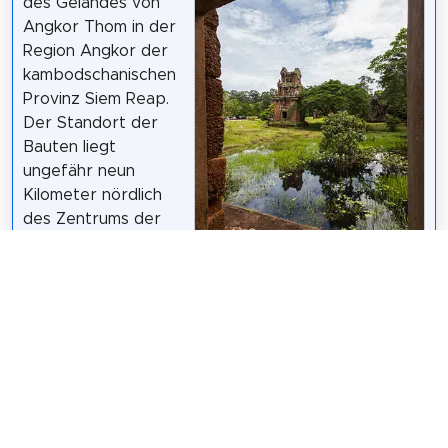
des Geländes von
Angkor Thom in der
Region Angkor der
kambodschanischen
Provinz Siem Reap.
Der Standort der
Bauten liegt
ungefähr neun
Kilometer nördlich
des Zentrums der
Stadt Siem Reap.
Die Türme stehen in
Diego Delso
/
CC BY-SA 3.0
Nord-Süd-Richtung
aufgereiht beidseitig der von West nach Ost
verlaufenden sogenannten Siegesallee im
nordöstlichen Viertel von Angkor Thom. Die
Funktion der unter der Herrschaft von Indravarman
II. errichteten Türme ist bis heute unklar.
Wikipedia: Prasat Suor Prat (DE)