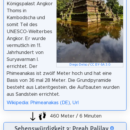
Königspalast Angkor
Thoms in
Kambodscha und
somit Teil des
UNESCO-Welterbes
Angkor. Er wurde
vermutlich im 11.
Jahrhundert von
Suryavarman I.
Diego Delso
/
CC BY-SA 3.0
errichtet. Der
Phimeanakas ist zwölf Meter hoch und hat eine
Basis von 36 mal 28 Meter. Die Grundpyramide
besteht aus Lateritgestein, die Aufbauten wurden
aus Sandstein errichtet.
Wikipedia: Phimeanakas (DE)
,
Url
460 Meter / 6 Minuten
Sehenswürdigkeit 3: Preah Palilay