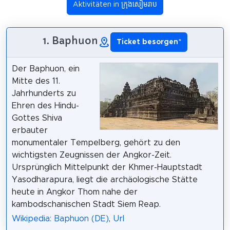
Aktivitäten in ក្រុងសៀមរាប
1. Baphuon
Ticket besorgen
*
Der Baphuon, ein
Mitte des 11.
Jahrhunderts zu
Ehren des Hindu-
Gottes Shiva
erbauter
monumentaler Tempelberg, gehört zu den
wichtigsten Zeugnissen der Angkor-Zeit.
Ursprünglich Mittelpunkt der Khmer-Hauptstadt
Yasodharapura, liegt die archäologische Stätte
heute in Angkor Thom nahe der
kambodschanischen Stadt Siem Reap.
Wikipedia: Baphuon (DE)
,
Url