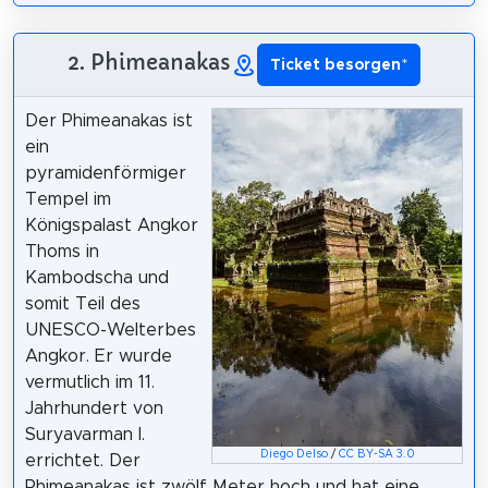
2. Phimeanakas
Ticket besorgen
*
Der Phimeanakas ist
ein
pyramidenförmiger
Tempel im
Königspalast Angkor
Thoms in
Kambodscha und
somit Teil des
UNESCO-Welterbes
Angkor. Er wurde
vermutlich im 11.
Jahrhundert von
Suryavarman I.
Diego Delso
/
CC BY-SA 3.0
errichtet. Der
Phimeanakas ist zwölf Meter hoch und hat eine