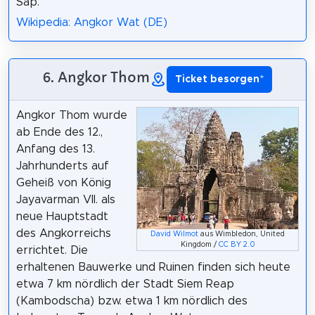
Sap.
Wikipedia: Angkor Wat (DE)
6. Angkor Thom
Ticket besorgen
*
Angkor Thom wurde
ab Ende des 12.,
Anfang des 13.
Jahrhunderts auf
Geheiß von König
Jayavarman VII. als
neue Hauptstadt
des Angkorreichs
David Wilmot
aus Wimbledon, United
Kingdom /
CC BY 2.0
errichtet. Die
erhaltenen Bauwerke und Ruinen finden sich heute
etwa 7 km nördlich der Stadt Siem Reap
(Kambodscha) bzw. etwa 1 km nördlich des