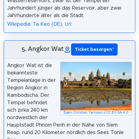
Wasserreservoirs; zwar ist der Tempel ein
Jahrhundert jünger als das Reservoir, aber zwei
Jahrhunderte älter als die Stadt.
Wikipedia: Ta Keo (DE)
,
Url
5. Angkor Wat
Ticket besorgen
*
Angkor Wat ist die
bekannteste
Tempelanlage in der
Region Angkor in
Kambodscha. Der
Tempel befindet
sich zirka 240 km
Bjørn Christian Tørrissen
/
CC BY-SA 4.0
nordwestlich der
Hauptstadt Phnom Penh in der Nähe von Siem
Reap, rund 20 Kilometer nördlich des Sees Tonle