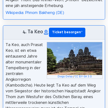
Angkor Thom. Das Khmer-Wort „Phnom“ bezeichnet
eine jäh ansteigende Erhebung.
Wikipedia: Phnom Bakheng (DE)
4. Ta Keo
Ticket besorgen
*
Ta Keo, auch Prasat
Keo, ist ein etwa
eintausend Jahre
alter monumentaler
Tempelberg in der
zentralen
Diego Delso
/
CC BY-SA 3.0
Angkorregion
(Kambodscha). Heute liegt Ta Keo auf dem Weg
vom Siegestor der historischen Hauptstadt Angkor
Thom zum Westufer des Östlichen Baray, eines
mittlerweile trockenen künstlichen