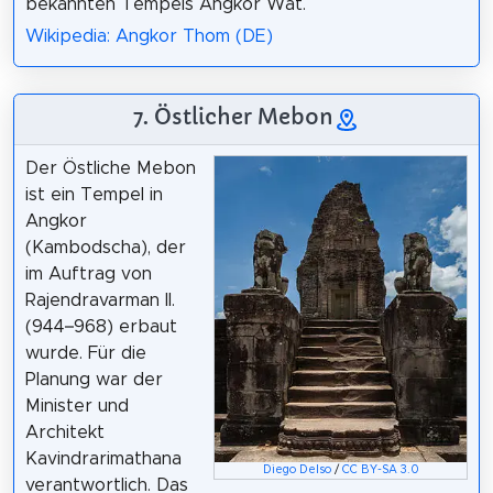
bekannten Tempels Angkor Wat.
Wikipedia: Angkor Thom (DE)
7. Östlicher Mebon
Der Östliche Mebon
ist ein Tempel in
Angkor
(Kambodscha), der
im Auftrag von
Rajendravarman II.
(944–968) erbaut
wurde. Für die
Planung war der
Minister und
Architekt
Kavindrarimathana
Diego Delso
/
CC BY-SA 3.0
verantwortlich. Das