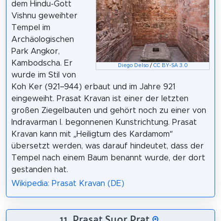
dem Hindu-Gott
Vishnu geweihter
Tempel im
Archäologischen
Park Angkor,
Kambodscha. Er
Diego Delso
/
CC BY-SA 3.0
wurde im Stil von
Koh Ker (921–944) erbaut und im Jahre 921
eingeweiht. Prasat Kravan ist einer der letzten
großen Ziegelbauten und gehört noch zu einer von
Indravarman I. begonnenen Kunstrichtung. Prasat
Kravan kann mit „Heiligtum des Kardamom“
übersetzt werden, was darauf hindeutet, dass der
Tempel nach einem Baum benannt wurde, der dort
gestanden hat.
Wikipedia: Prasat Kravan (DE)
11. Prasat Suor Prat