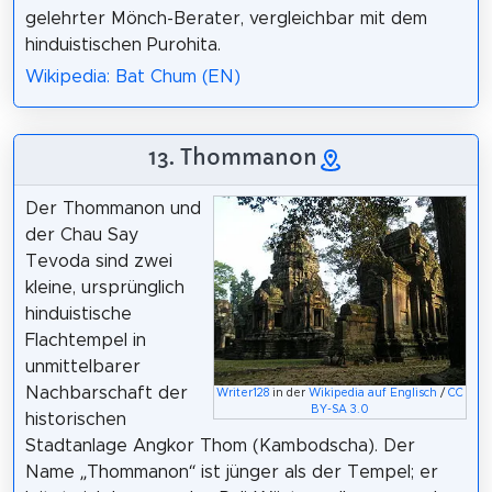
gelehrter Mönch-Berater, vergleichbar mit dem
hinduistischen Purohita.
Wikipedia: Bat Chum (EN)
13. Thommanon
Der Thommanon und
der Chau Say
Tevoda sind zwei
kleine, ursprünglich
hinduistische
Flachtempel in
unmittelbarer
Nachbarschaft der
Writer128
in der
Wikipedia auf Englisch
/
CC
BY-SA 3.0
historischen
Stadtanlage Angkor Thom (Kambodscha). Der
Name „Thommanon“ ist jünger als der Tempel; er