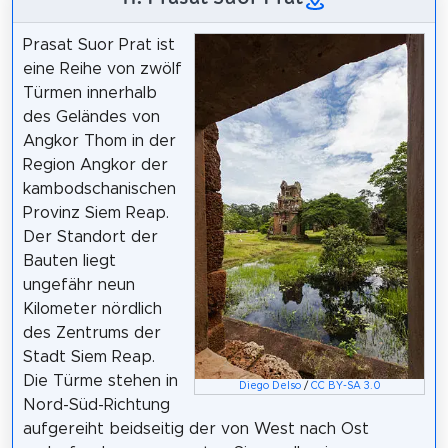
Prasat Suor Prat ist
eine Reihe von zwölf
Türmen innerhalb
des Geländes von
Angkor Thom in der
Region Angkor der
kambodschanischen
Provinz Siem Reap.
Der Standort der
Bauten liegt
ungefähr neun
Kilometer nördlich
des Zentrums der
Stadt Siem Reap.
Die Türme stehen in
Diego Delso
/
CC BY-SA 3.0
Nord-Süd-Richtung
aufgereiht beidseitig der von West nach Ost