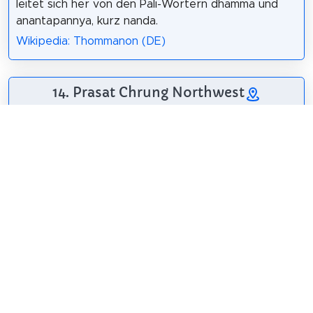
leitet sich her von den Pali-Wörtern dhamma und
anantapannya, kurz nanda.
Wikipedia: Thommanon (DE)
14. Prasat Chrung Northwest
Die Prasat Chrung
(„Ecktürme“), vier
kleine buddhistische
Tempel, stehen in
den vier Ecken der
Stadtmauer von
Angkor Thom,
Kambodscha. Sie
wurden Anfang des 13. Jahrhunderts unter König
Jayavarman VII. gebaut.
Wikipedia: Prasat Chrung (DE)