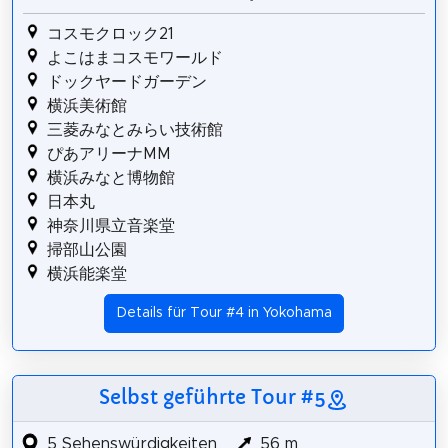
コスモクロック21
よこはまコスモワールド
ドックヤードガーデン
横浜美術館
三菱みなとみらい技術館
ぴあアリーナMM
横浜みなと博物館
日本丸
神奈川県立音楽堂
掃部山公園
横浜能楽堂
Details für Tour #4 in Yokohama
Selbst geführte Tour #5
5 Sehenswürdigkeiten
56 m