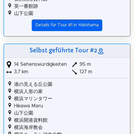
英一番館跡
山下公園
Details für Tour #1 in Yokohama
Selbst geführte Tour #2
14 Sehenswürdigkeiten
95 m
3,7 km
127 m
港の見える丘公園
横浜人形の家
横浜マリンタワー
Hikawa Maru
山下公園
横浜開港資料館
横浜海岸教会