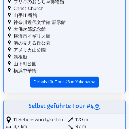
ブリキのおもちゃ博物館
Christ Church
山手111番館
神奈川近代文学館 展示館
大佛次郎記念館
横浜市イギリス館
港の見える丘公園
アメリカ山公園
媽祖廟
山下町公園
横浜中華街
Details für Tour #3 in Yokohama
Selbst geführte Tour #4
11 Sehenswürdigkeiten
120 m
3,7 km
97 m