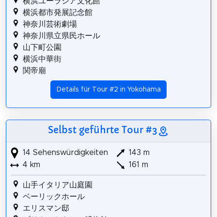
横浜ユーラシア文化館
横浜都市発展記念館
神奈川芸術劇場
神奈川県立県民ホール
山下町公園
横浜中華街
関帝廟
Details für Tour #2 in Yokohama
Selbst geführte Tour #3
14 Sehenswürdigkeiten
143 m
4 km
161 m
山手イタリア山庭園
ベーリックホール
エリスマン邸