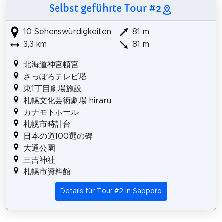
Selbst geführte Tour #2
10 Sehenswürdigkeiten
81 m
3,3 km
81 m
北海道神宮頓宮
さっぽろテレビ塔
東1丁目劇場施設
札幌文化芸術劇場 hiraru
カナモトホール
札幌市時計台
日本の道100選の碑
大通公園
三吉神社
札幌市資料館
Details für Tour #2 in Sapporo