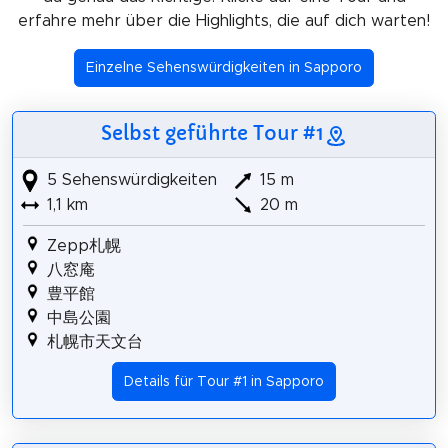
erfahre mehr über die Highlights, die auf dich warten!
Einzelne Sehenswürdigkeiten in Sapporo
Selbst geführte Tour #1
5 Sehenswürdigkeiten
15 m
1,1 km
20 m
Zepp札幌
八窓庵
豊平館
中島公園
札幌市天文台
Details für Tour #1 in Sapporo