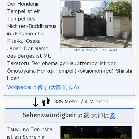
Der Hondenji-
Tempel ist ein
Tempel des
Nichiren-Buddhismus
in Usagano-cho,
Kita-ku, Osaka,
Japan. Der Name
KishujiRapid
/
CC BY-SA 4.0
des Berges ist Mt.
Takateru. Der ehemalige Haupttempel ist der
Ōmotoyama Honkuji Tempel (Rokujōmon-ryū), Shinshi
Hoen.
Wikipedia: 本傳寺 (大阪市) (JA)
335 Meter / 4 Minuten
Sehenswürdigkeit 7: 露 天神社
Tsuyu no Tenjinsha
ist ein Schrein in