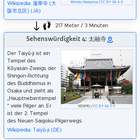
Mihoko Nakajima
/
CC BY-SA 4.0
Wikipedia: 蓮華寺 (大
阪市北区) (JA)
217 Meter / 3 Minuten
Sehenswürdigkeit 4: 太融寺
Der Taiyū-ji ist ein
Tempel des
Kōyasan-Zweigs der
Shingon-Richtung
des Buddhismus in
Osaka und zieht als
„Hauptnebentempel
“ viele Pilger an. Er
KENPEI /
CC BY-SA 3.0
ist der 2. Tempel
des Neuen Saigoku-Pilgerwegs.
Wikipedia: Taiyū-ji (DE)