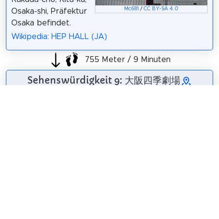
Mc681
/
CC BY-SA 4.0
Osaka-shi, Präfektur
Osaka befindet.
Wikipedia: HEP HALL (JA)
755 Meter / 9 Minuten
Sehenswürdigkeit 9: 大阪四季劇場
Das Osaka Shiki
Theater ist ein
Theater in Umeda,
Kita-ku, Osaka. Die
Anzahl der Sitze
beträgt 1.119.
Wikipedia: 大阪四季
投稿者自身による著作物 /
CC BY-SA 3.0
劇場 (JA)