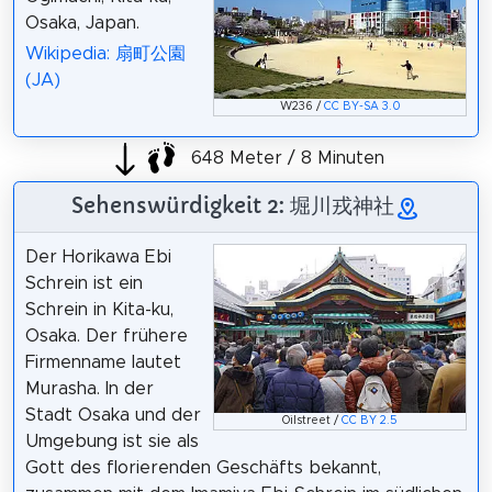
Osaka, Japan.
Wikipedia: 扇町公園
(JA)
W236 /
CC BY-SA 3.0
648 Meter / 8 Minuten
Sehenswürdigkeit 2: 堀川戎神社
Der Horikawa Ebi
Schrein ist ein
Schrein in Kita-ku,
Osaka. Der frühere
Firmenname lautet
Murasha. In der
Stadt Osaka und der
Oilstreet /
CC BY 2.5
Umgebung ist sie als
Gott des florierenden Geschäfts bekannt,