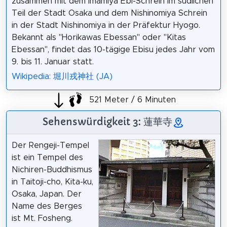
zusammen mit dem Imamiya Ebi-Schrein im südlichen
Teil der Stadt Osaka und dem Nishinomiya Schrein
in der Stadt Nishinomiya in der Präfektur Hyogo.
Bekannt als "Horikawas Ebessan" oder "Kitas
Ebessan", findet das 10-tägige Ebisu jedes Jahr vom
9. bis 11. Januar statt.
Wikipedia: 堀川戎神社 (JA)
521 Meter / 6 Minuten
Sehenswürdigkeit 3: 蓮華寺
Der Rengeji-Tempel
ist ein Tempel des
Nichiren-Buddhismus
in Taitoji-cho, Kita-ku,
Osaka, Japan. Der
Name des Berges
ist Mt. Fosheng.