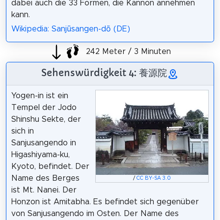
dabei auch die 33 Formen, die Kannon annehmen
kann.
Wikipedia: Sanjūsangen-dō (DE)
242 Meter / 3 Minuten
Sehenswürdigkeit 4: 養源院
Yogen-in ist ein
Tempel der Jodo
Shinshu Sekte, der
sich in
Sanjusangendo in
Higashiyama-ku,
Kyoto, befindet. Der
Name des Berges
/
CC BY-SA 3.0
ist Mt. Nanei. Der
Honzon ist Amitabha. Es befindet sich gegenüber
von Sanjusangendo im Osten. Der Name des