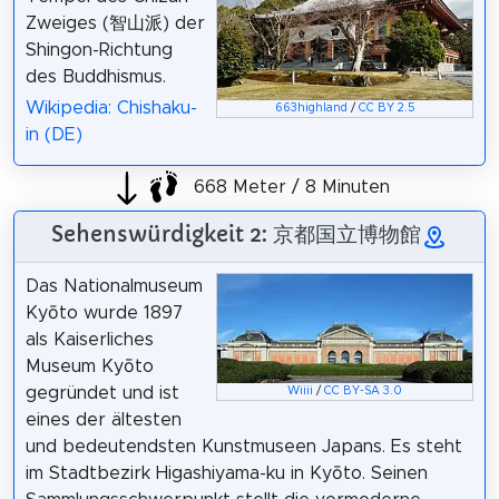
Zweiges (智山派) der
Shingon-Richtung
des Buddhismus.
Wikipedia: Chishaku-
663highland
/
CC BY 2.5
in (DE)
668 Meter / 8 Minuten
Sehenswürdigkeit 2: 京都国立博物館
Das Nationalmuseum
Kyōto wurde 1897
als Kaiserliches
Museum Kyōto
gegründet und ist
Wiiii
/
CC BY-SA 3.0
eines der ältesten
und bedeutendsten Kunstmuseen Japans. Es steht
im Stadtbezirk Higashiyama-ku in Kyōto. Seinen