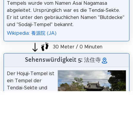
Tempels wurde vom Namen Asai Nagamasa
abgeleitet. Ursprünglich war es die Tendai-Sekte.
Er ist unter den gebräuchlichen Namen "Blutdecke"
und "Sodaji-Tempel" bekannt.
Wikipedia: 養源院 (JA)
30 Meter / 0 Minuten
Sehenswürdigkeit 5: 法住寺
Der Hojuji-Tempel ist
ein Tempel der
Tendai-Sekte und
befindet sich im
Sanjusangendo-
Umfang,
Higashiyama-ku,
Kyoto. Der Honzon
日本語版ウィキペディア
の
＋－
さん /
user:PlusMinus
/
CC BY-SA 3.0
ist Fudo Myo. Es