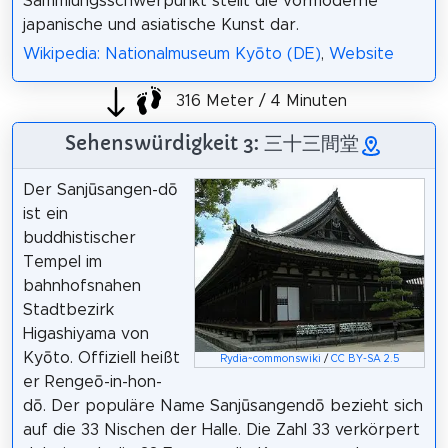
Sammlungsschwerpunkt stellt die vormoderne
japanische und asiatische Kunst dar.
Wikipedia: Nationalmuseum Kyōto (DE)
,
Website
316 Meter / 4 Minuten
Sehenswürdigkeit 3: 三十三間堂
Der Sanjūsangen-dō
ist ein
buddhistischer
Tempel im
bahnhofsnahen
Stadtbezirk
Higashiyama von
Kyōto. Offiziell heißt
Rydia~commonswiki
/
CC BY-SA 2.5
er Rengeō-in-hon-
dō. Der populäre Name Sanjūsangendō bezieht sich
auf die 33 Nischen der Halle. Die Zahl 33 verkörpert