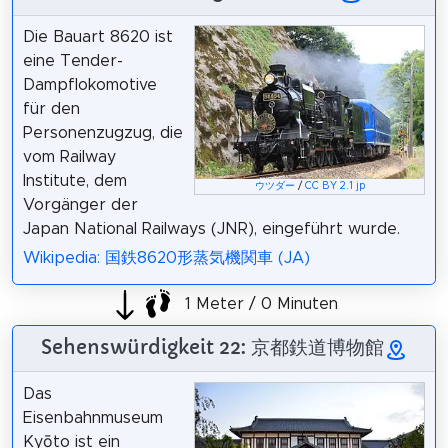
Die Bauart 8620 ist
eine Tender-
Dampflokomotive
für den
Personenzugzug, die
vom Railway
Institute, dem
ウツダー
/
CC BY 2.1 jp
Vorgänger der
Japan National Railways (JNR), eingeführt wurde.
Wikipedia: 国鉄8620形蒸気機関車 (JA)
1 Meter / 0 Minuten
Sehenswürdigkeit 22: 京都鉄道博物館
Das
Eisenbahnmuseum
Kyōto ist ein