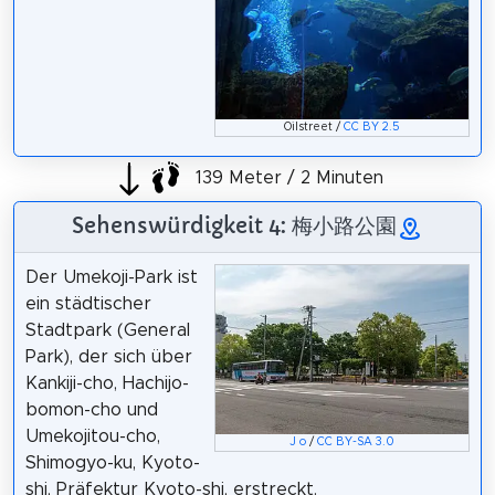
Oilstreet /
CC BY 2.5
139 Meter / 2 Minuten
Sehenswürdigkeit 4: 梅小路公園
Der Umekoji-Park ist
ein städtischer
Stadtpark (General
Park), der sich über
Kankiji-cho, Hachijo-
bomon-cho und
Umekojitou-cho,
J o
/
CC BY-SA 3.0
Shimogyo-ku, Kyoto-
shi, Präfektur Kyoto-shi, erstreckt.