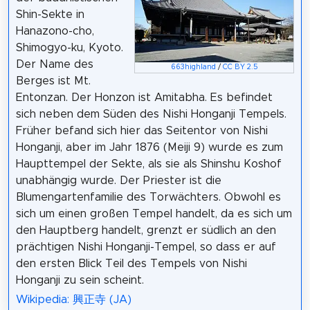
Shin-Sekte in
Hanazono-cho,
Shimogyo-ku, Kyoto.
Der Name des
663highland
/
CC BY 2.5
Berges ist Mt.
Entonzan. Der Honzon ist Amitabha. Es befindet
sich neben dem Süden des Nishi Honganji Tempels.
Früher befand sich hier das Seitentor von Nishi
Honganji, aber im Jahr 1876 (Meiji 9) wurde es zum
Haupttempel der Sekte, als sie als Shinshu Koshof
unabhängig wurde. Der Priester ist die
Blumengartenfamilie des Torwächters. Obwohl es
sich um einen großen Tempel handelt, da es sich um
den Hauptberg handelt, grenzt er südlich an den
prächtigen Nishi Honganji-Tempel, so dass er auf
den ersten Blick Teil des Tempels von Nishi
Honganji zu sein scheint.
Wikipedia: 興正寺 (JA)