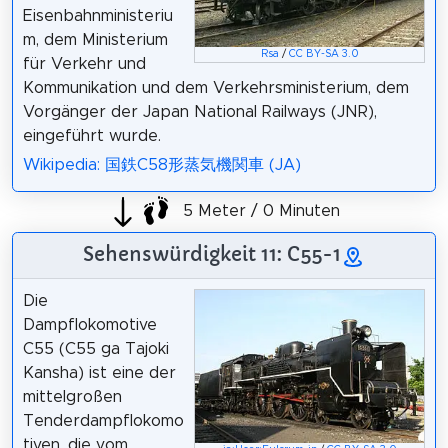
Eisenbahnministeriu
m, dem Ministerium
Rsa
/
CC BY-SA 3.0
für Verkehr und
Kommunikation und dem Verkehrsministerium, dem
Vorgänger der Japan National Railways (JNR),
eingeführt wurde.
Wikipedia: 国鉄C58形蒸気機関車 (JA)
5 Meter / 0 Minuten
Sehenswürdigkeit 11: C55-1
Die
Dampflokomotive
C55 (C55 ga Tajoki
Kansha) ist eine der
mittelgroßen
Tenderdampflokomo
tiven, die vom