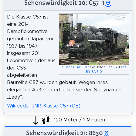
Sehenswürdigkeit 20: C57-1
Die Klasse C57 ist
eine 2C1-
Dampflokomotive,
gebaut in Japan von
1937 bis 1947.
Insgesamt 201
Lokomotiven der aus
der C55
ja:User:TC411-507
aka JobanLineE531 /
CC
BY-SA 3.0
abgeleiteten
Baureihe C57 wurden gebaut. Wegen ihres
eleganten Äußeren erhielten sie den Spitznamen
„Lady“.
Wikipedia: JNR-Klasse C57 (DE)
120 Meter / 1 Minuten
Sehenswürdigkeit 21: 8630