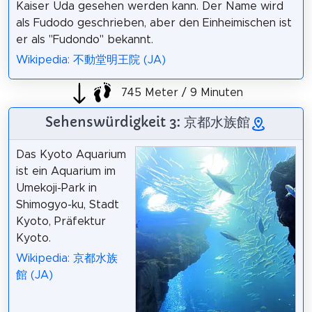
Kaiser Uda gesehen werden kann. Der Name wird
als Fudodo geschrieben, aber den Einheimischen ist
er als "Fudondo" bekannt.
Wikipedia: 不動堂明王院 (JA)
745 Meter / 9 Minuten
Sehenswürdigkeit 3: 京都水族館
Das Kyoto Aquarium
ist ein Aquarium im
Umekoji-Park in
Shimogyo-ku, Stadt
Kyoto, Präfektur
Kyoto.
Wikipedia: 京都水族
館 (JA)