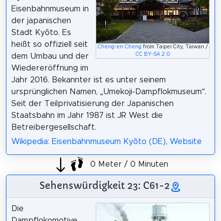
Eisenbahnmuseum in
der japanischen
Stadt Kyōto. Es
heißt so offiziell seit
Cheng-en Cheng
from Taipei City, Taiwan /
CC BY-SA 2.0
dem Umbau und der
Wiedereröffnung im
Jahr 2016. Bekannter ist es unter seinem
ursprünglichen Namen, „Umekoji-Dampflokmuseum“.
Seit der Teilprivatisierung der Japanischen
Staatsbahn im Jahr 1987 ist JR West die
Betreibergesellschaft.
Wikipedia: Eisenbahnmuseum Kyōto (DE)
,
Website
0 Meter / 0 Minuten
Sehenswürdigkeit 23: C61-2
Die
Dampflokomotive