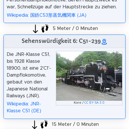
war, Schnellzüge auf der Hauptstrecke zu ziehen.
Wikipedia: 国鉄C53形蒸気機関車 (JA)
5 Meter / 0 Minuten
Sehenswürdigkeit 6: C51-239
Die JNR-Klasse C51,
bis 1928 Klasse
18900, ist eine 2'C1'-
Dampflokomotive,
gebaut von den
Japanese National
Railways (JNR).
Kone /
CC BY-SA 3.0
Wikipedia: JNR-
Klasse C51 (DE)
15 Meter / 0 Minuten