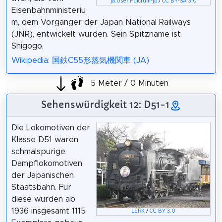
ja:User:Fulcrum-jp
/
CC BY-SA 3.0
Eisenbahnministeriu
m, dem Vorgänger der Japan National Railways
(JNR), entwickelt wurden. Sein Spitzname ist
Shigogo.
Wikipedia: 国鉄C55形蒸気機関車 (JA)
5 Meter / 0 Minuten
Sehenswürdigkeit 12: D51-1
Die Lokomotiven der
Klasse D51 waren
schmalspurige
Dampflokomotiven
der Japanischen
Staatsbahn. Für
diese wurden ab
1936 insgesamt 1115
LERK
/
CC BY 3.0