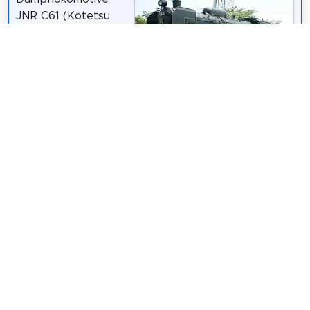
JNR C61 (Kotetsu
C61 ga Tajoki
Kikansha) ist eine
von 1947 (Showa 22)
bis 1949 (Showa 24)
Photo and /
CC BY-SA 3.0
hergestellte
Dampflokomotive für Schnellzüge der Japan
National Railways (JNR). Er wurde durch Umlenkung
eines Kessels des Typs D51 hergestellt.
Wikipedia: 国鉄C61形蒸気機関車 (JA)
Teilen
Weitersagen! Teile diese Seite mit deinen
Freunden und deiner Familie.
tweet
teilen
pin it