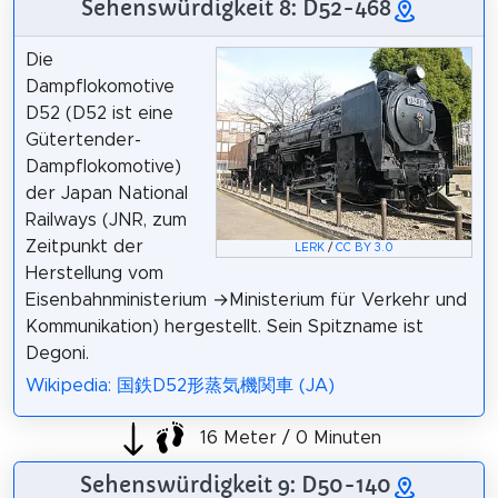
Sehenswürdigkeit 8: D52-468
Die
Dampflokomotive
D52 (D52 ist eine
Gütertender-
Dampflokomotive)
der Japan National
Railways (JNR, zum
Zeitpunkt der
LERK
/
CC BY 3.0
Herstellung vom
Eisenbahnministerium →Ministerium für Verkehr und
Kommunikation) hergestellt. Sein Spitzname ist
Degoni.
Wikipedia: 国鉄D52形蒸気機関車 (JA)
16 Meter / 0 Minuten
Sehenswürdigkeit 9: D50-140