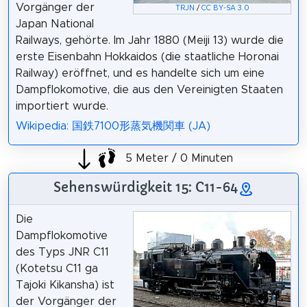
Vorgänger der
TRJN
/
CC BY-SA 3.0
Japan National
Railways, gehörte. Im Jahr 1880 (Meiji 13) wurde die
erste Eisenbahn Hokkaidos (die staatliche Horonai
Railway) eröffnet, und es handelte sich um eine
Dampflokomotive, die aus den Vereinigten Staaten
importiert wurde.
Wikipedia: 国鉄7100形蒸気機関車 (JA)
5 Meter / 0 Minuten
Sehenswürdigkeit 15: C11-64
Die
Dampflokomotive
des Typs JNR C11
(Kotetsu C11 ga
Tajoki Kikansha) ist
der Vorgänger der