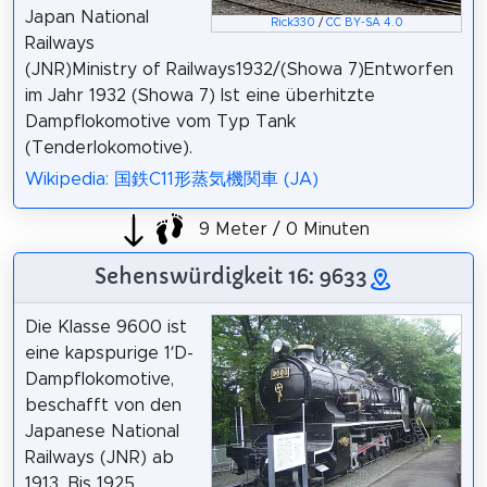
Japan National
Rick330
/
CC BY-SA 4.0
Railways
(JNR)Ministry of Railways1932/(Showa 7)Entworfen
im Jahr 1932 (Showa 7) Ist eine überhitzte
Dampflokomotive vom Typ Tank
(Tenderlokomotive).
Wikipedia: 国鉄C11形蒸気機関車 (JA)
9 Meter / 0 Minuten
Sehenswürdigkeit 16: 9633
Die Klasse 9600 ist
eine kapspurige 1’D-
Dampflokomotive,
beschafft von den
Japanese National
Railways (JNR) ab
1913. Bis 1925