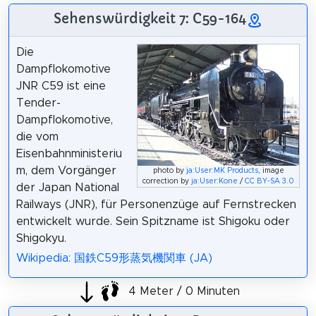
Sehenswürdigkeit 7: C59-164
Die
Dampflokomotive
JNR C59 ist eine
Tender-
Dampflokomotive,
die vom
Eisenbahnministeriu
m, dem Vorgänger
photo by
ja:User:MK Products
, image
correction by
ja:User:Kone
/
CC BY-SA 3.0
der Japan National
Railways (JNR), für Personenzüge auf Fernstrecken
entwickelt wurde. Sein Spitzname ist Shigoku oder
Shigokyu.
Wikipedia: 国鉄C59形蒸気機関車 (JA)
4 Meter / 0 Minuten