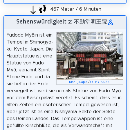
467 Meter / 6 Minuten
Sehenswürdigkeit 2: 不動堂明王院
Fudodo Myōin ist ein
Tempel in Shimogyo-
ku, Kyoto, Japan. Die
Hauptstatue ist eine
Statue von Fudo
Myō, genannt Spirit
Stone Fudo, und da
KishujiRapid
/
CC BY-SA 3.0
sie tief in der Erde
versiegelt ist, wird sie nun als Statue von Fudo Myō
vor dem Kaiserpalast verehrt. Es scheint, dass es in
alten Zeiten ein esoterischer Tempel gewesen ist,
aber jetzt ist es eine Nishiyama-Sekte der Sekte
des Reinen Landes. Das Tempelwappen ist eine
gefüllte Kirschblüte, die als Verwandtschaft mit