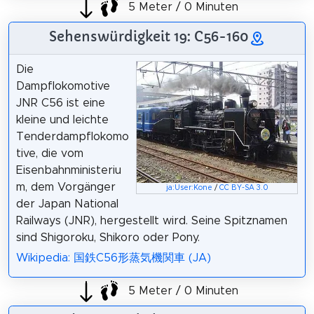
5 Meter / 0 Minuten
Sehenswürdigkeit 19: C56-160
Die
Dampflokomotive
JNR C56 ist eine
kleine und leichte
Tenderdampflokomo
tive, die vom
Eisenbahnministeriu
m, dem Vorgänger
ja:User:Kone
/
CC BY-SA 3.0
der Japan National
Railways (JNR), hergestellt wird. Seine Spitznamen
sind Shigoroku, Shikoro oder Pony.
Wikipedia: 国鉄C56形蒸気機関車 (JA)
5 Meter / 0 Minuten