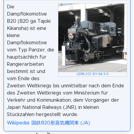
Die
Dampflokomotive
B20 (B20 ga Tajoki
Kikansha) ist eine
kleine
Dampflokomotive
vom Typ Panzer, die
hauptsächlich für
Rangierarbeiten
bestimmt ist und
LERK
/
CC BY-SA 3.0
vom Ende des
Zweiten Weltkriegs bis unmittelbar nach dem Ende
des Zweiten Weltkriegs vom Ministerium für
Verkehr und Kommunikation, dem Vorgänger der
Japan National Railways (JNR), in kleinen
Stückzahlen hergestellt wurde.
Wikipedia: 国鉄B20形蒸気機関車 (JA)