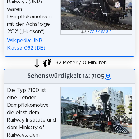
Railways (JNR)
waren
Dampflokomotiven
mit der Achsfolge
2’C2’ („Hudson“).
本人 /
CC BY-SA 3.0
Wikipedia: JNR-
Klasse C62 (DE)
32 Meter / 0 Minuten
Sehenswürdigkeit 14: 7105
Die Typ 7100 ist
eine Tender-
Dampflokomotive,
die einst dem
Railway Institute und
dem Ministry of
Railways, dem