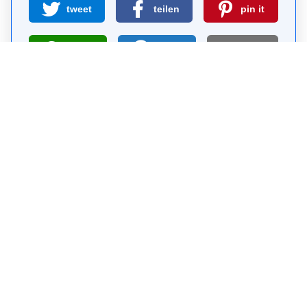
tweet
teilen
pin it
teilen
teilen
mail
Wie wahrscheinlich ist es, dass du uns
weiterempfiehlst?
0
1
2
3
4
5
6
7
8
9
10
Warum Visit Sights?
Selbst-geführte Sightseeing-Touren sind eine
kostenlose und sichere Alternative zu Bus-Touren.