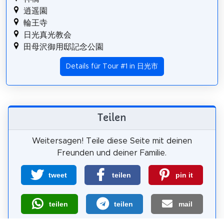
逍遥園
輪王寺
日光真光教会
田母沢御用邸記念公園
Details für Tour #1 in 日光市
Teilen
Weitersagen! Teile diese Seite mit deinen
Freunden und deiner Familie.
tweet
teilen
pin it
teilen
teilen
mail