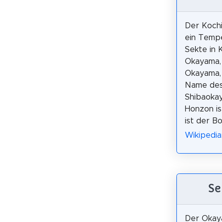
Der Kochi
ein Tempe
Sekte in K
Okayama,
Okayama,
Name des
Shibaoka
Honzon is
ist der B
Wikipedi
Se
Der Okay