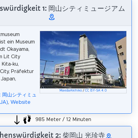
nswürdigkeit 1: 岡山シティミュージアム
tmuseum
ist ein Museum
adt Okayama,
m Lit City
 Kita-ku,
ity, Präfektur
 Japan,
MaedaAkihiko
/
CC BY-SA 4.0
dia: 岡山シティミュ
JA)
,
Website
985 Meter / 12 Minuten
henswürdigkeit 2: 柴岡山 光珍寺