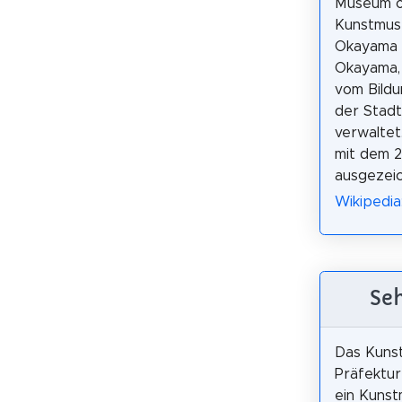
Museum of
Kunstmuse
Okayama C
Okayama, 
vom Bild
der Stad
verwaltet
mit dem 
ausgezeic
Wikipe
Se
Das Kuns
Präfektur
ein Kunst