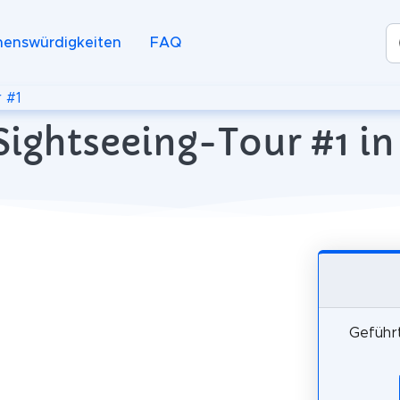
henswürdigkeiten
FAQ
 #1
 Sightseeing-Tour #1
Geführ