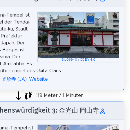
nji-Tempel ist
l der Tendai-
ita-ku, Stadt
 Präfektur
 Japan. Der
 Berges ist
yama. Der
Bio06940
/
CC BY 4.0
t Amitabha. Es
odhi-Tempel des Ukita-Clans.
a: 光珍寺 (JA)
,
Website
119 Meter / 1 Minuten
henswürdigkeit 3: 金光山 岡山寺
ama-Tempel ist