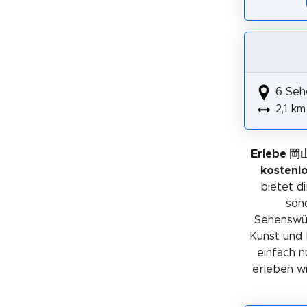
6 Seh
2,1 km
Erlebe 
kostenl
bietet di
sond
Sehenswürd
Kunst und 
einfach n
erleben wil