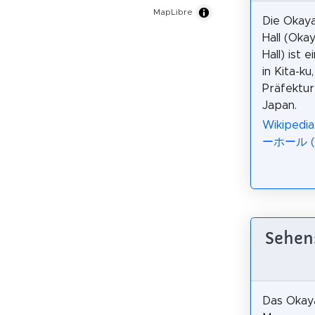
MapLibre
Die Okay
Hall (Ok
Hall) ist 
in Kita-ku
Präfektu
Japan.
Wikipe
ーホール (
Sehe
Das Okay