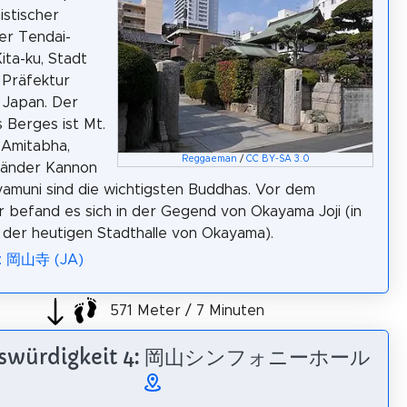
istischer
er Tendai-
ita-ku, Stadt
 Präfektur
 Japan. Der
Berges ist Mt.
 Amitabha,
Reggaeman
/
CC BY-SA 3.0
änder Kannon
amuni sind die wichtigsten Buddhas. Vor dem
er befand es sich in der Gegend von Okayama Joji (in
der heutigen Stadthalle von Okayama).
a: 岡山寺 (JA)
571 Meter / 7 Minuten
nswürdigkeit 4: 岡山シンフォニーホール