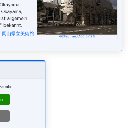
 Okayama,
r Okayama,
ist allgemein
i" bekannt.
dia: 岡山県立美術館
663highland
/
CC BY 2.5
amilie.
en