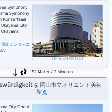
ama Symphony
ayama Symphony
ein Konzertsaal
, Okayama City,
r Okayama,
dia: 岡山シンフォニ
JA)
663highland
/
CC BY 2.5
152 Meter / 2 Minuten
nswürdigkeit 5: 岡山市立オリエント美術
館
ama City Orient