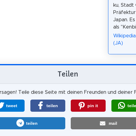
ku, Stadt
Präfektu
Japan. Es 
als "Kenb
Wikipe
(JA)
Teilen
sagen! Teile diese Seite mit deinen Freunden und deiner F
tweet
teilen
pin it
teil
teilen
mail