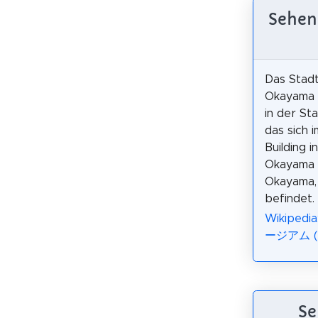
Sehe
Das Stad
Okayama 
in der St
das sich i
Building in
Okayama C
Okayama,
befindet.
Wikipe
ージアム (
Se