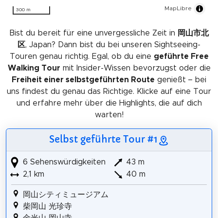
MapLibre
300 m
Bist du bereit für eine unvergessliche Zeit in
岡山市北
区
, Japan? Dann bist du bei unseren Sightseeing-
Touren genau richtig. Egal, ob du eine
geführte Free
Walking Tour
mit Insider-Wissen bevorzugst oder die
Freiheit einer selbstgeführten Route
genießt – bei
uns findest du genau das Richtige. Klicke auf eine Tour
und erfahre mehr über die Highlights, die auf dich
warten!
Selbst geführte Tour #1
6 Sehenswürdigkeiten
43 m
2,1 km
40 m
岡山シティミュージアム
柴岡山 光珍寺
金光山 岡山寺