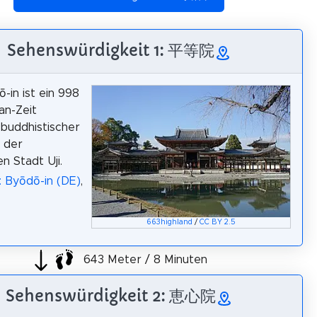
Sehenswürdigkeit 1: 平等院
-in ist ein 998
an-Zeit
buddhistischer
 der
n Stadt Uji.
: Byōdō-in (DE)
,
663highland
/
CC BY 2.5
643 Meter / 8 Minuten
Sehenswürdigkeit 2: 恵心院