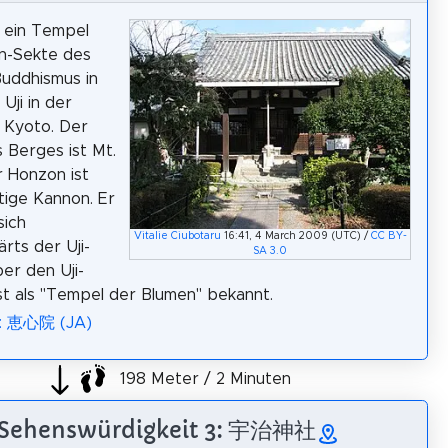
t ein Tempel
n-Sekte des
uddhismus in
Uji in der
 Kyoto. Der
Berges ist Mt.
r Honzon ist
itige Kannon. Er
sich
Vitalie Ciubotaru
16:41, 4 March 2009 (UTC) /
CC BY-
rts der Uji-
SA 3.0
er den Uji-
 ist als "Tempel der Blumen" bekannt.
a: 恵心院 (JA)
198 Meter / 2 Minuten
Sehenswürdigkeit 3: 宇治神社