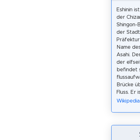
Eshinin is
der Chiza
Shingon-B
der Stadt 
Präfektur
Name des 
Asahi. De
der elfse
befindet 
flussaufwä
Brücke üb
Fluss. Er
Wikipedi