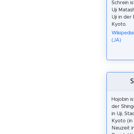
Schrein is
Uji Matas
Uji in der
Kyoto.
Wikiped
(JA)
Hojobin i
der Shing
in Uji, St
Kyoto (in
Neuzeit in