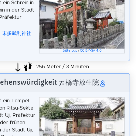
t ein Schrein in
hin in der Stadt
 Präfektur
ia: 末多武利神社
Bittercup
/
CC BY-SA 4.0
256 Meter / 3 Minuten
Sehenswürdigkeit 7: 橋寺放生院
st ein Tempel
on Ritsu-Sekte
adt Uji, Präfektur
 der frühen
 der Stadt Uji,