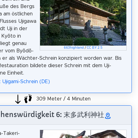
Fuße des Bergs
 am östlichen
Flusses Ujigawa
dt Uji in der
 Kyōto in
 liegt genau
663highland
/
CC BY 2.5
r vom Byōdō-
en er als Wächter-Schrein konzipiert worden war. Bis
-Restauration bildete dieser Schrein mit dem Uji-
ne Einheit.
: Ujigami-Schrein (DE)
309 Meter / 4 Minuten
ehenswürdigkeit 6: 末多武利神社
-Takeri-