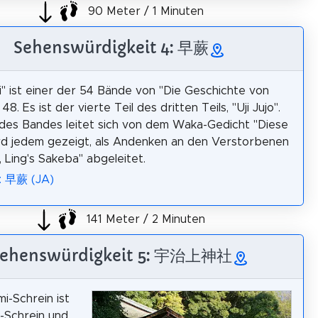
90 Meter / 1 Minuten
Sehenswürdigkeit 4: 早蕨
" ist einer der 54 Bände von "Die Geschichte von
 48. Es ist der vierte Teil des dritten Teils, "Uji Jujo".
 des Bandes leitet sich von dem Waka-Gedicht "Diese
rd jedem gezeigt, als Andenken an den Verstorbenen
, Ling's Sakeba" abgeleitet.
a: 早蕨 (JA)
141 Meter / 2 Minuten
ehenswürdigkeit 5: 宇治上神社
mi-Schrein ist
ō-Schrein und