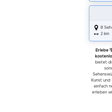
8 Seh
2 km
Erlebe
kostenl
bietet di
sond
Sehenswürd
Kunst und 
einfach n
erleben wil