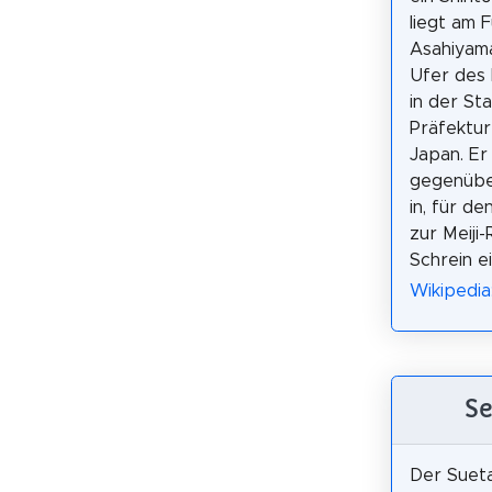
liegt am 
Asahiyama
Ufer des 
in der Sta
Präfektur
Japan. Er
gegenübe
in, für d
zur Meiji
Schrein ei
Wikipedia
S
Der Sueta