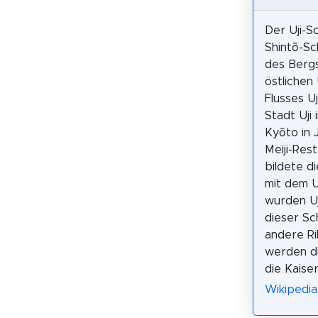
Der Uji-Sc
Shintō-Sc
des Berg
östlichen
Flusses U
Stadt Uji 
Kyōto in 
Meiji-Res
bildete d
mit dem U
wurden Uj
dieser Sc
andere Ri
werden di
die Kaiser
Wikipedia: