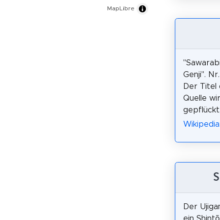
MapLibre
"Sawarabi
Genji". Nr.
Der Titel
Quelle wi
gepflückt
Wikipedi
S
Der Ujiga
ein Shint