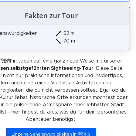
Fakten zur Tour
enswürdigkeiten
92 m
70 m
 宇治市
in Japan auf eine ganz neue Weise mit unserer
osen selbstgeführten Sightseeing-Tour
. Diese Seite
r nicht nur praktische Informationen und Insidertipps,
ern auch eine reiche Vielfalt an Aktivitäten und
igkeiten, die du nicht verpassen solltest. Egal, ob du
Kultur liebst, historische Orte erkunden möchtest oder
ur die pulsierende Atmosphäre einer lebhaften Stadt
lst - hier findest du alles, was du für dein persönliches
Abenteuer benötigst.
Einzelne Sehenswürdigkeiten in 宇治市