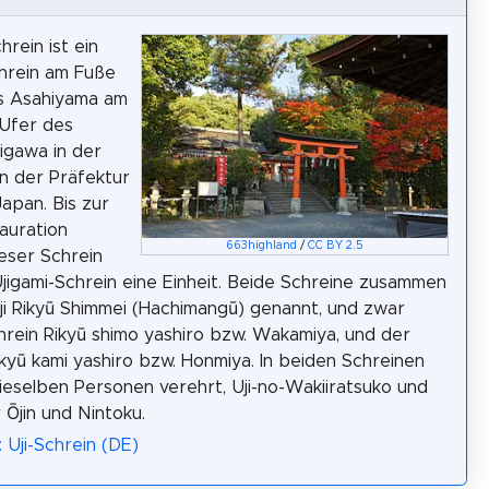
hrein ist ein
hrein am Fuße
s Asahiyama am
 Ufer des
jigawa in der
in der Präfektur
Japan. Bis zur
tauration
663highland
/
CC BY 2.5
ieser Schrein
jigami-Schrein eine Einheit. Beide Schreine zusammen
i Rikyū Shimmei (Hachimangū) genannt, und zwar
hrein Rikyū shimo yashiro bzw. Wakamiya, und der
kyū kami yashiro bzw. Honmiya. In beiden Schreinen
eselben Personen verehrt, Uji-no-Wakiiratsuko und
 Ōjin und Nintoku.
 Uji-Schrein (DE)