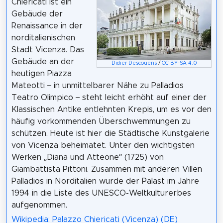
Chiericati ist ein
Gebäude der
Renaissance in der
norditalienischen
Stadt Vicenza. Das
Gebäude an der
Didier Descouens
/
CC BY-SA 4.0
heutigen Piazza
Mateotti – in unmittelbarer Nähe zu Palladios
Teatro Olimpico – steht leicht erhöht auf einer der
Klassischen Antike entlehnten Krepis, um es vor den
häufig vorkommenden Überschwemmungen zu
schützen. Heute ist hier die Städtische Kunstgalerie
von Vicenza beheimatet. Unter den wichtigsten
Werken „Diana und Atteone“ (1725) von
Giambattista Pittoni. Zusammen mit anderen Villen
Palladios in Norditalien wurde der Palast im Jahre
1994 in die Liste des UNESCO-Weltkulturerbes
aufgenommen.
Wikipedia: Palazzo Chiericati (Vicenza) (DE)