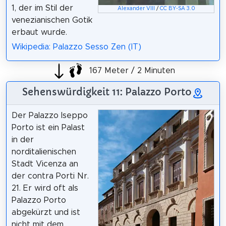
1, der im Stil der
Alexander VIII
/
CC BY-SA 3.0
venezianischen Gotik
erbaut wurde.
Wikipedia: Palazzo Sesso Zen (IT)
167 Meter / 2 Minuten
Sehenswürdigkeit 11: Palazzo Porto
Der Palazzo Iseppo
Porto ist ein Palast
in der
norditalienischen
Stadt Vicenza an
der contra Porti Nr.
21. Er wird oft als
Palazzo Porto
abgekürzt und ist
nicht mit dem