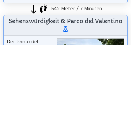
542 Meter / 7 Minuten
Sehenswürdigkeit 6: Parco del Valentino
Der Parco del
Valentino ist eine
öffentliche
Parkanlage der
italienischen
Metropole Turin mit
internationaler
Gianni Careddu
/
CC BY-SA 4.0
Bekanntheit. Er liegt
auf der orographisch linken Seite des Po.
Wikipedia: Parco del Valentino (DE)