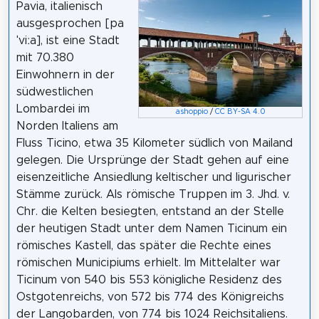
Pavia, italienisch
ausgesprochen [pa
ˈviːa], ist eine Stadt
mit 70.380
Einwohnern in der
südwestlichen
Lombardei im
ashoppio
/
CC BY-SA 4.0
Norden Italiens am
Fluss Ticino, etwa 35 Kilometer südlich von Mailand
gelegen. Die Ursprünge der Stadt gehen auf eine
eisenzeitliche Ansiedlung keltischer und ligurischer
Stämme zurück. Als römische Truppen im 3. Jhd. v.
Chr. die Kelten besiegten, entstand an der Stelle
der heutigen Stadt unter dem Namen Ticinum ein
römisches Kastell, das später die Rechte eines
römischen Municipiums erhielt. Im Mittelalter war
Ticinum von 540 bis 553 königliche Residenz des
Ostgotenreichs, von 572 bis 774 des Königreichs
der Langobarden, von 774 bis 1024 Reichsitaliens.