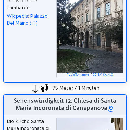
in Pavia in der
Lombardei.
Wikipedia: Palazzo
Del Maino (IT)
FabioRomanoni
/
CC BY-SA 4.0
75 Meter / 1 Minuten
Sehenswürdigkeit 12: Chiesa di Santa
Maria Incoronata di Canepanova
Die Kirche Santa
Maria Incoronata di