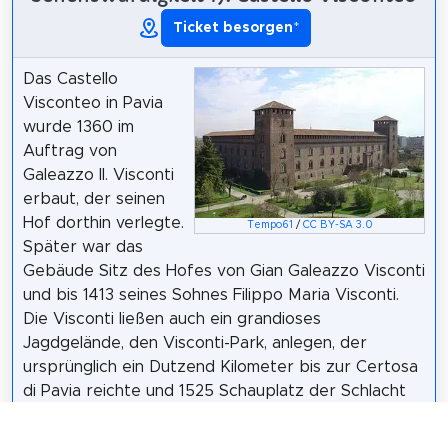
Ticket besorgen
*
Das Castello
Visconteo in Pavia
wurde 1360 im
Auftrag von
Galeazzo II. Visconti
erbaut, der seinen
Hof dorthin verlegte.
Tempo61
/
CC BY-SA 3.0
Später war das
Gebäude Sitz des Hofes von Gian Galeazzo Visconti
und bis 1413 seines Sohnes Filippo Maria Visconti.
Die Visconti ließen auch ein grandioses
Jagdgelände, den Visconti-Park, anlegen, der
ursprünglich ein Dutzend Kilometer bis zur Certosa
di Pavia reichte und 1525 Schauplatz der Schlacht
bei Pavia war. Ein Großteil der einst vom Park
bedeckten Fläche wird heute landwirtschaftlich