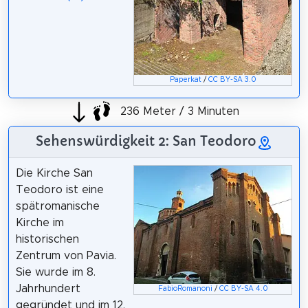
Paperkat
/
CC BY-SA 3.0
236 Meter / 3 Minuten
Sehenswürdigkeit 2: San Teodoro
Die Kirche San
Teodoro ist eine
spätromanische
Kirche im
historischen
Zentrum von Pavia.
Sie wurde im 8.
Jahrhundert
FabioRomanoni
/
CC BY-SA 4.0
gegründet und im 12.