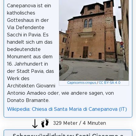
Canepanova ist ein
katholisches
Gotteshaus in der
Via Defendente
Sacchi in Pavia. Es
handelt sich um das
bedeutendste
Monument aus dem
16. Jahrhundert in
der Stadt Pavia, das
Werk des
Capricornis crispus
/
CC BY-SA 4.0
Architekten Giovanni
Antonio Amadeo oder, wie andere sagen, von
Donato Bramante.
Wikipedia: Chiesa di Santa Maria di Canepanova (IT)
329 Meter / 4 Minuten