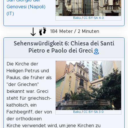
Genovesi (Napoli)
(IT)
Baku
/
CC BY-SA 4.0
184 Meter / 2 Minuten
Sehenswürdigkeit 6: Chiesa dei Santi
Pietro e Paolo dei Greci
Die Kirche der
Heiligen Petrus und
Paulus, die früher als
"der Griechen"
bekannt war. Greci
steht für griechisch-
katholisch, ein
Fachbegriff, der von
Baku
/
CC BY-SA 3.0
der orthodoxen
Kirche verwendet wird, um jene Kirchen zu