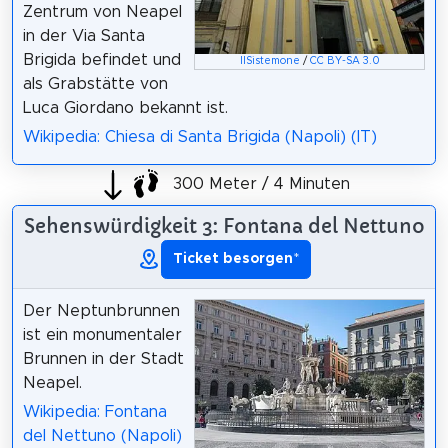
Zentrum von Neapel
in der Via Santa
Brigida befindet und
IlSistemone
/
CC BY-SA 3.0
als Grabstätte von
Luca Giordano bekannt ist.
Wikipedia: Chiesa di Santa Brigida (Napoli) (IT)
300 Meter / 4 Minuten
Sehenswürdigkeit 3: Fontana del Nettuno
Ticket besorgen
*
Der Neptunbrunnen
ist ein monumentaler
Brunnen in der Stadt
Neapel.
Wikipedia: Fontana
del Nettuno (Napoli)