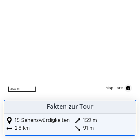
MapLibre
300 m
Fakten zur Tour
15 Sehenswürdigkeiten
159 m
2,8 km
91 m