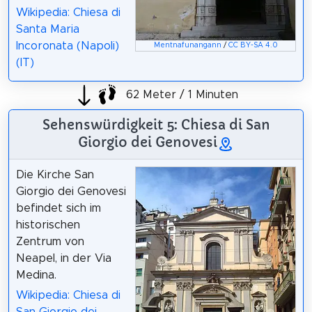
Wikipedia: Chiesa di
Santa Maria
Incoronata (Napoli)
Mentnafunangann
/
CC BY-SA 4.0
(IT)
62 Meter / 1 Minuten
Sehenswürdigkeit 5: Chiesa di San
Giorgio dei Genovesi
Die Kirche San
Giorgio dei Genovesi
befindet sich im
historischen
Zentrum von
Neapel, in der Via
Medina.
Wikipedia: Chiesa di
San Giorgio dei