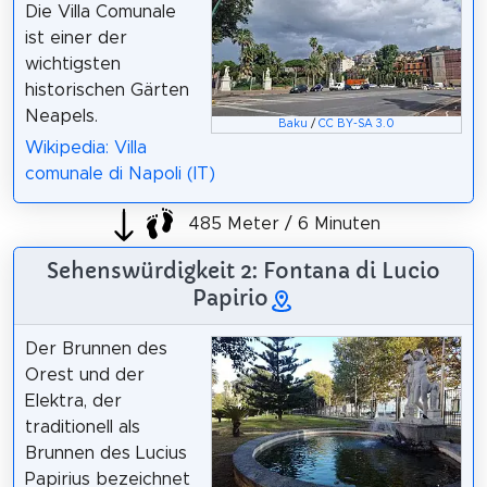
Die Villa Comunale
ist einer der
wichtigsten
historischen Gärten
Neapels.
Baku
/
CC BY-SA 3.0
Wikipedia: Villa
comunale di Napoli (IT)
485 Meter / 6 Minuten
Sehenswürdigkeit 2: Fontana di Lucio
Papirio
Der Brunnen des
Orest und der
Elektra, der
traditionell als
Brunnen des Lucius
Papirius bezeichnet