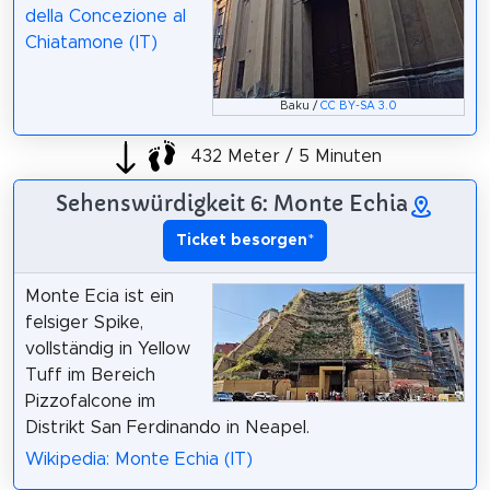
della Concezione al
Chiatamone (IT)
Baku /
CC BY-SA 3.0
432 Meter / 5 Minuten
Sehenswürdigkeit 6: Monte Echia
Ticket besorgen
*
Monte Ecia ist ein
felsiger Spike,
vollständig in Yellow
Tuff im Bereich
Pizzofalcone im
Distrikt San Ferdinando in Neapel.
Wikipedia: Monte Echia (IT)