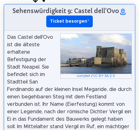
Sehenswürdigkeit 9: Castel dell'Ovo
Ticket besorgen
*
Das Castel dell’Ovo
ist die älteste
erhaltene
Befestigung der
Stadt Neapel. Sie
befindet sich im
currybet
/
CC BY-SA 2.0
Stadtteil San
Ferdinando auf der kleinen Insel Megaride, die durch
einen begehbaren Steg mit dem Festland
verbunden ist. Ihr Name (Eierfestung) kommt von
einer Legende, nach der römische Dichter Vergil ein
Ei in das Fundament des Bauwerks gelegt haben
soll. Im Mittelalter stand Vergil im Ruf, ein mächtiger
Zauberer gewesen zu sein. Die Festung wie auch