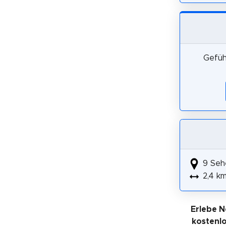
Gefüh
9 Seh
2,4 k
Erlebe N
kostenl