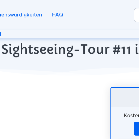
henswürdigkeiten
FAQ
1
Sightseeing-Tour #11 i
Koste