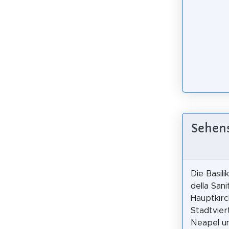
Sehens
Die Basili
della Sani
Hauptkir
Stadtviert
Neapel u