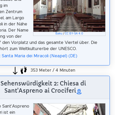
g im
hen Zentrum
el, am Largo
oli in der Nähe
oria. Der Name
Baku
/
CC BY-SA 4.0
ging von der
f den Vorplatz und das gesamte Viertel über. Die
ehört zum Weltkulturerbe der UNESCO.
: Santa Maria dei Miracoli (Neapel) (DE)
353 Meter / 4 Minuten
Sehenswürdigkeit 2: Chiesa di
Sant'Aspreno ai Crociferi
e Sant'Aspreno
i ist ein