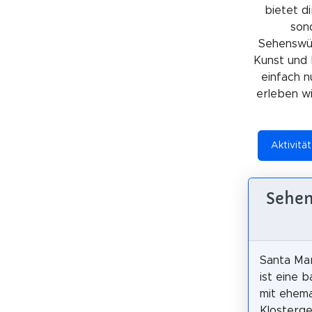
bietet di
sond
Sehenswürd
Kunst und 
einfach n
erleben wil
Aktivitä
Sehen
Santa Mar
ist eine 
mit ehem
Klosterg