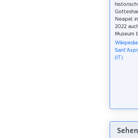
historisc
Gotteshau
Neapel, i
2022 auc
Museum b
Wikipedia:
Sant'Aspr
(IT)
Sehens