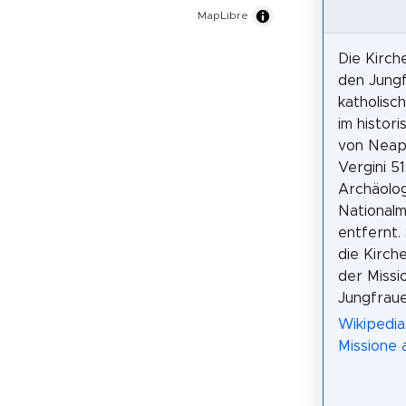
MapLibre
Die Kirch
den Jungf
katholisc
im histor
von Neape
Vergini 51
Archäolo
National
entfernt.
die Kirch
der Missi
Jungfraue
Wikipedia:
Missione a