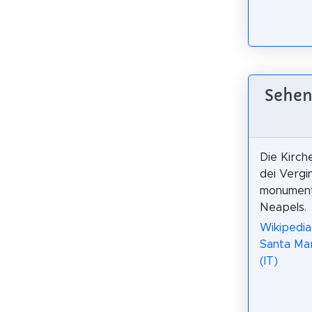
Sehen
Die Kirch
dei Vergin
monument
Neapels.
Wikipedia:
Santa Mar
(IT)