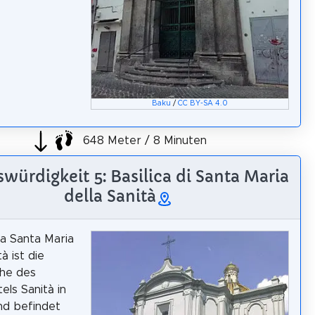
Baku
/
CC BY-SA 4.0
648 Meter / 8 Minuten
würdigkeit 5: Basilica di Santa Maria
della Sanità
ka Santa Maria
tà ist die
che des
els Sanità in
nd befindet