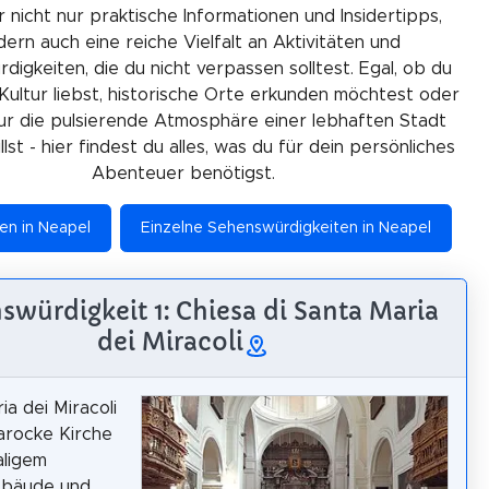
r nicht nur praktische Informationen und Insidertipps,
ern auch eine reiche Vielfalt an Aktivitäten und
igkeiten, die du nicht verpassen solltest. Egal, ob du
Kultur liebst, historische Orte erkunden möchtest oder
ur die pulsierende Atmosphäre einer lebhaften Stadt
lst - hier findest du alles, was du für dein persönliches
Abenteuer benötigst.
ten in Neapel
Einzelne Sehenswürdigkeiten in Neapel
swürdigkeit 1: Chiesa di Santa Maria
dei Miracoli
ia dei Miracoli
barocke Kirche
aligem
ebäude und