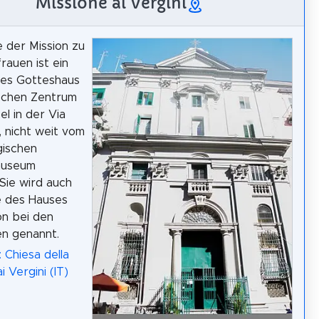
Missione ai Vergini
e der Mission zu
rauen ist ein
hes Gotteshaus
ischen Zentrum
l in der Via
, nicht weit vom
gischen
museum
 Sie wird auch
e des Hauses
on bei den
n genannt.
 Chiesa della
i Vergini (IT)