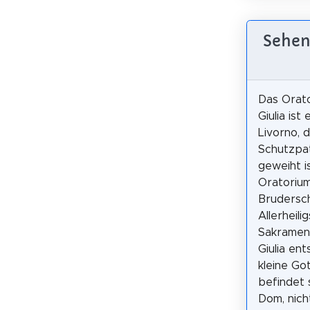
Sehens
Das Orat
Giulia ist 
Livorno, 
Schutzpa
geweiht i
Oratoriu
Brudersc
Allerheili
Sakramen
Giulia ent
kleine Go
befindet
Dom, nich