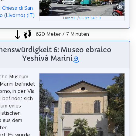
: Chiesa di San
 (Livorno) (IT)
Lucarelli
/
CC BY-SA 3.0
620 Meter / 7 Minuten
henswürdigkeit 6: Museo ebraico
Yeshivà Marini
sche Museum
Marini befindet
vorno, in der Via
d befindet sich
ium eines
zistischen
 aus dem
ten
rt. Es wurde