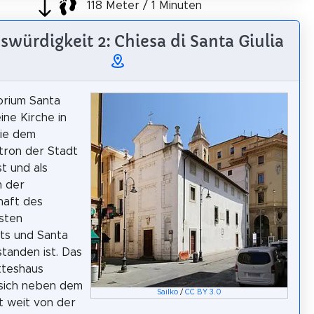
118 Meter / 1 Minuten
würdigkeit 2: Chiesa di Santa Giulia
orium Santa
eine Kirche in
die dem
tron der Stadt
st und als
m der
haft des
gsten
ts und Santa
standen ist. Das
tteshaus
 sich neben dem
Sailko
/
CC BY 3.0
t weit von der