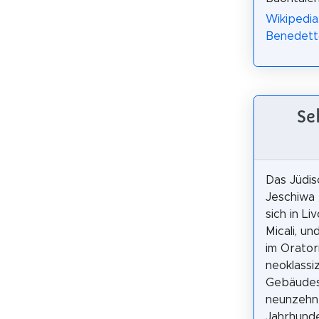
Wikipedia
Benedetto
Se
Das Jüdi
Jeschiwa 
sich in Li
Micali, un
im Orator
neoklassi
Gebäudes
neunzehn
Jahrhunde