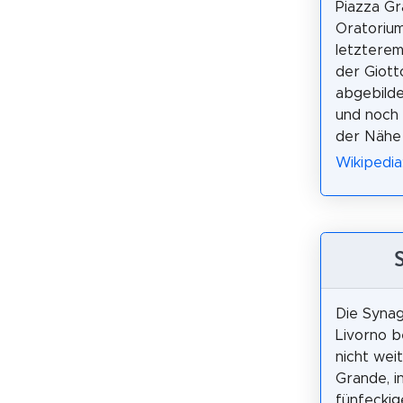
Piazza Gr
Oratorium
letzterem
der Giott
abgebilde
und noch 
der Nähe 
Wikipedia:
Die Syna
Livorno b
nicht wei
Grande, i
fünfeckig