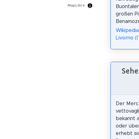
MapLibre
Buontalen
großen P
Benamoze
Wikipedia
Livorno (I
Sehe
Der Merca
vettovagl
bekannt a
oder übe
erhebt si