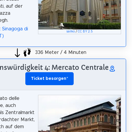
ti, auf der
iazza
gh.
: Sinagoga di
sailko
/
CC BY 2.5
T)
336 Meter / 4 Minuten
nswürdigkeit 4: Mercato Centrale
Ticket besorgen
*
to delle
ie, auch
ls Zentralmarkt
rdachter Markt,
ch auf dem