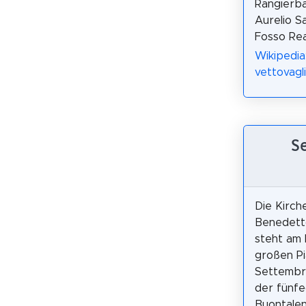
Rangierb
Aurelio S
Fosso Rea
Wikipedia
vettovagli
S
Die Kirch
Benedetto
steht am
großen P
Settembr
der fünfe
Buontalent