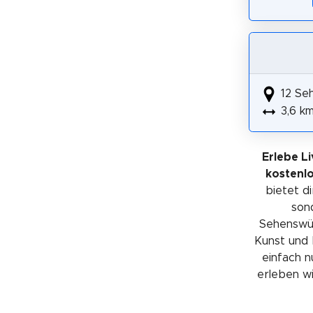
12 Se
3,6 k
Erlebe L
kostenl
bietet di
sond
Sehenswürd
Kunst und 
einfach n
erleben wil