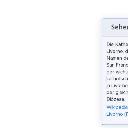
Sehe
Die Kathe
Livorno, 
Namen de
San Franc
der wicht
katholisc
in Livorn
der gleic
Diözese.
Wikipedia
Livorno (I