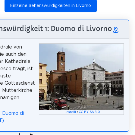
Einzelne Sehenswürdigkeiten in Livorno
nswürdigkeit 1: Duomo di Livorno
drale von
die auch den
r Kathedrale
esco trägt, ist
igste
he Gottesdienst
o, Mutterkirche
hnamigen
Lucarelli
/
CC BY-SA 3.0
: Duomo di
T)