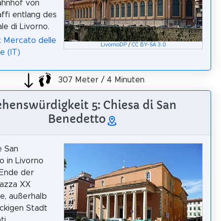
ahnhof von
affi entlang des
le di Livorno.
: Mercato delle
LivornoDP
/
CC BY-SA 3.0
e (IT)
307 Meter / 4 Minuten
ehenswürdigkeit 5: Chiesa di San
Benedetto
e San
 in Livorno
 Ende der
iazza XX
e, außerhalb
ckigen Stadt
i.